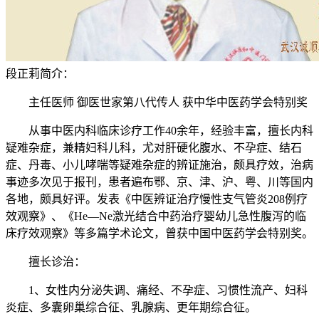
段正莉简介：
主任医师 御医世家第八代传人 获中华中医药学会特别奖
从事中医内科临床诊疗工作40余年，经验丰富，擅长内科
疑难杂症，兼精妇科儿科，尤对肝硬化腹水、不孕症、结石
症、丹毒、小儿哮喘等疑难杂症的辨证施治，颇具疗效，治病
事迹多次见于报刊，患者遍布鄂、京、津、沪、粤、川等国内
各地，颇具好评。发表《中医辨证治疗慢性支气管炎208例疗
效观察》、《He—Ne激光结合中药治疗婴幼儿急性腹泻的临
床疗效观察》等多篇学术论文，曾获中国中医药学会特别奖。
擅长诊治：
1、女性内分泌失调、痛经、不孕症、习惯性流产、妇科
炎症、多囊卵巢综合征、乳腺病、更年期综合征。