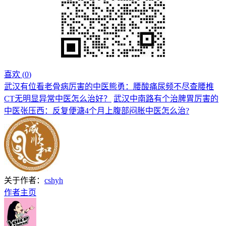
喜欢 (
0
)
武汉有位看老骨病厉害的中医熊勇：腰酸痛尿频不尽查腰椎
CT无明显异常中医怎么治好？
武汉中南路有个治脾胃厉害的
中医张压西：反复便溏4个月上腹部闷胀中医怎么治?
关于作者：
cshyh
作者主页