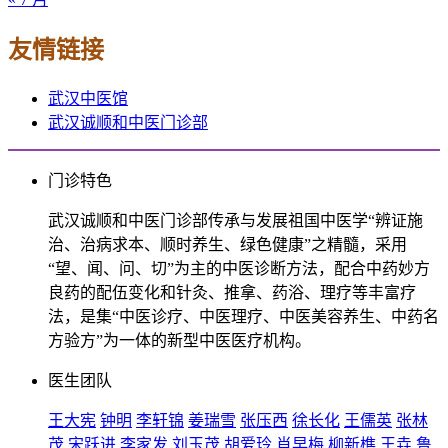
友情链接
武汉中医馆
武汉诚顺和中医门诊部
门诊特色
武汉诚顺和中医门诊部传承与发展祖国中医学“辨证施
治、治病求本、顺时养生、绿色健康”之精髓，采用
“望、闻、问、切”为主的中医诊断方法，配合中药妙方
良药的配伍变化和针灸、推拿、药浴、理疗等丰富疗
法，是集“中医诊疗、中医理疗、中医美容养生、中药名
方验方”为一体的新型中医医疗机构。
医生团队
王大宪
钟明
李轩锦
姜瑞雪
张压西
徐长化
王儒英
张林
茂
宋跃进
李家发
刘玉茂
胡爱玲
肖早梅
柳新樵
王垚
鲁