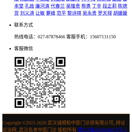
本堂
孔政
廉河清
代春兰
吴隆贵
熊勇
丁辛
段正莉
陈德
货
刘义涛
让敏
蹇峰
范平
黎诗祺
吴永贵
罗天禄
胡媛媛
联系方式
热线电话：027-87878466 客服手机：15607131150
客服微信
Copyright ©2021-
2026 武汉诚顺和中医门诊部有限公司_辨证
论治网_武汉名老中医门诊 版权所有
鄂ICP备2024048673号-3