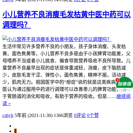
小儿营养不良消瘦毛发枯黄中医中药可以
调理吗？
生活中常见许多营养不良的小朋友，孩子身体消瘦、头发枯
黄、面色焦黄等，小儿营养不良多是由于小孩脾胃功能差，父
母喂养不当或者小儿挑食、偏食导致营养吸收不良所导致。儿
童营养不良最早出现的症状是体重减轻，消瘦，皮下脂肪减
少，皮肤毛发干涩、弹性小，面色焦黄，精神不振，活动减
少，肌肉无力。祖国医学中的“疳症”说的就是这类疾病。 中
医认为通过服用中药进行调理可以改善患儿的脾胃功能，有助
于胃肠道的消化和吸收，有助于营养的吸收。但是……
继续阅
读 »
cshyh
5年前 (2021-11-30)
1366浏览
0评论
0
个赞
1