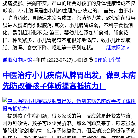
腹痛腹胀、哭闹不安，严重的还会对孩子的身体健康造成不良
影响。 小儿腹泻是由小儿的生理特点决定的。 首先，由于小
儿脏腑娇嫩，胃肠道未发育成熟，杀菌能力差，致使病菌很容
易进入肠道而引起腹泻; 其次，小儿脾胃虚弱，不利于食物消
化，易引起消化不良; 第三，婴幼儿在添加辅食时，辅食花
样、种类繁多，小儿胃肠道不能很好地适应，致小儿出现腹
胀、腹泻、食欲下降、呕吐等一系列症状。……
继续阅读 »
诚顺和中医馆
4年前 (2022-07-27)
1401浏览
0评论
1
个赞
中医治疗小儿疾病从脾胃出发，做到未病
先防改善孩子体质提高抵抗力！
一提到孩子生病问题，很多家长的第一反应就是赶紧去输液，
因为见效快，孩子可以少受折磨。那么问题又来了，输液虽然
能较快的控制病情，使孩子恢复健康，但是输液会降低孩子的