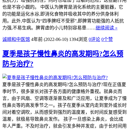
抵抗力，增强抗药性，同时也增加了过敏的危险，这些副作用
也是不容小觑的。 中医认为脾胃是消化系统的主要脏器，它
的功能是运化水谷,即消化食物并吸收其中的养分供身体利
用。此外,中医认为“四季脾旺不受邪”,即脾胃功能强的人抵抗
力强,不易生病。脾胃虚的小儿特别容易患……
继续阅读 »
诚顺和中医馆
4年前 (2022-06-10)
1394浏览
0评论
0
个赞
夏季是孩子慢性鼻炎的高发期吗?怎么预
防与治疗?
夏季是孩子慢性鼻炎的高发期吗?怎么预防与治疗?现在正值夏
季时节，很多家长对孩子各方面的健康格外重视。就鼻炎而
言，由于风扇、空调等逐渐普及和广泛应用，让夏季成为了慢
性鼻炎等的高发季节之一。孩子在夏季从室内走到室外或长时
间对着空调吹，从而感受到强烈的温度差，长时间反复感受到
温差，就极易导致鼻炎发作。 孩子一旦感染上鼻炎，会比成
年人严重。不及时治疗，就会引发多种并发症，由于长时间用