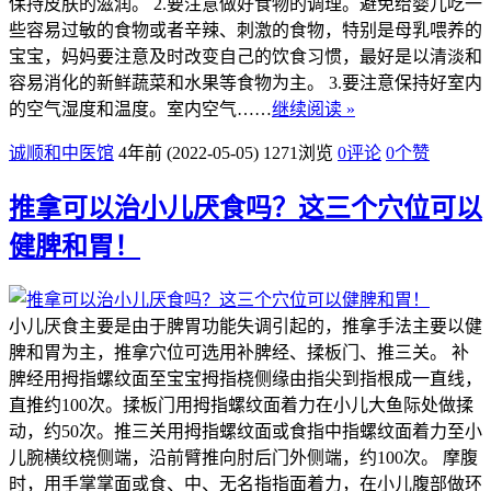
保持皮肤的滋润。 2.要注意做好食物的调理。避免给婴儿吃一
些容易过敏的食物或者辛辣、刺激的食物，特别是母乳喂养的
宝宝，妈妈要注意及时改变自己的饮食习惯，最好是以清淡和
容易消化的新鲜蔬菜和水果等食物为主。 3.要注意保持好室内
的空气湿度和温度。室内空气……
继续阅读 »
诚顺和中医馆
4年前 (2022-05-05)
1271浏览
0评论
0
个赞
推拿可以治小儿厌食吗？这三个穴位可以
健脾和胃！
小儿厌食主要是由于脾胃功能失调引起的，推拿手法主要以健
脾和胃为主，推拿穴位可选用补脾经、揉板门、推三关。 补
脾经用拇指螺纹面至宝宝拇指桡侧缘由指尖到指根成一直线，
直推约100次。揉板门用拇指螺纹面着力在小儿大鱼际处做揉
动，约50次。推三关用拇指螺纹面或食指中指螺纹面着力至小
儿腕横纹桡侧端，沿前臂推向肘后门外侧端，约100次。 摩腹
时，用手掌掌面或食、中、无名指指面着力，在小儿腹部做环