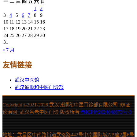
一
二
三
四
五
六
日
1
2
3
4
5
6
7
8
9
10
11
12
13
14
15
16
17
18
19
20
21
22
23
24
25
26
27
28
29
30
31
« 7 月
友情链接
武汉中医馆
武汉诚顺和中医门诊部
Copyright ©2021-
2026 武汉诚顺和中医门诊部有限公司_辨证
论治网_武汉名老中医门诊 版权所有
鄂ICP备2024048673号-3
地址：武昌区中南路街道武珞路442号中南国际城AB座2层6号