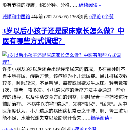
形有节律的腹膜，约5分钟。分推……
继续阅读 »
诚顺和中医馆
4年前 (2022-05-05)
1368浏览
0评论
0
个赞
3岁以后小孩子还是尿床家长怎么做？中
医有哪些方式调理？
许多小朋友3岁以后还会出现经常尿床的情况，多在熟睡时不
自主地排尿，醒后方觉，该症称为小儿遗尿症。患儿排尿次数
较多，睡眠较深，不易叫醒，每夜或间歇发生尿床。轻者数夜
1次，重者一夜多次。小儿遗尿症的治疗方法主要通过一些心
理的疏导，以及生活饮食方面的调整，同时配合一些药物进行
辅助治疗。 本病中医亦称“遗尿”，又称“夜尿”、“尿床”。从中
医角度认为，小儿遗尿的病因病机常责之于肺、脾、肾三脏功
能不足，水液代谢失常以及膀胱开合失……
继续阅读 »
cshyh
5年前 (2021-11-30)
1439浏览
0评论
0
个赞