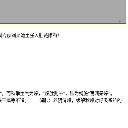
科专家刘义涛主任入驻诚顺和！
”，而秋季主气为燥，“燥胜则干”，肺为娇脏“喜润恶燥”。
皮肤干痒等不适。 润肺：养阴清燥，缓解秋燥对呼吸系统的