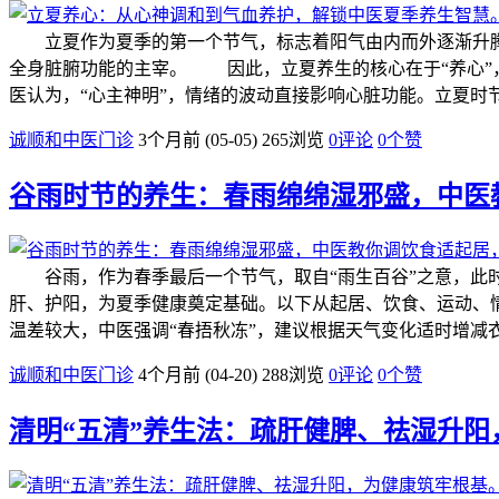
立夏作为夏季的第一个节气，标志着阳气由内而外逐渐升腾，
全身脏腑功能的主宰。 因此，立夏养生的核心在于“养心”
医认为，“心主神明”，情绪的波动直接影响心脏功能。立夏时
诚顺和中医门诊
3个月前 (05-05)
265浏览
0评论
0
个赞
谷雨时节的养生：春雨绵绵湿邪盛，中医
谷雨，作为春季最后一个节气，取自“雨生百谷”之意，此
肝、护阳，为夏季健康奠定基础。以下从起居、饮食、运动、
温差较大，中医强调“春捂秋冻”，建议根据天气变化适时增
诚顺和中医门诊
4个月前 (04-20)
288浏览
0评论
0
个赞
清明“五清”养生法：疏肝健脾、祛湿升阳