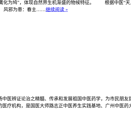
候鹰化为鸠”，体现自然界生机渐盛的物候特征。 根据中医“天
 风邪为患：春主……
继续阅读 »
扬中医辨证论治之精髓、传承和发展祖国中医药学，为市民朋友
立的医疗机构，是国医大师路志正中医养生实践基地、广州中医