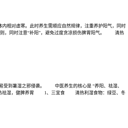
内相对虚寒。此时养生需顺应自然规律，注重养护阳气，同时
则，同时注意“补阳”，避免过度贪凉损伤脾胃阳气。 清热
受到暑湿之邪侵袭。 中医养生的核心是 “养阳、祛湿、
热祛湿，健脾养胃 1、三宜食 清热利湿食物：绿豆、冬