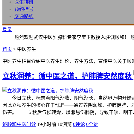
医生排班
预约挂号
交通路线
登录
热烈欢迎武汉中医乳腺科专家李宝玉教授入驻诚顺和！ 
首页
> 中医养生
中医养生栏目介绍中医养生理论、养生方法，宣传中医关于顺
立秋润养：循中医之道，护肺脾安然度秋
今日立秋，标志着阳气渐收、阴气渐长，自然界万物开始从“
因此立秋养生的核心在于“润”——通过养阴润燥、护肺健脾
伤害。 立秋后气候转燥，燥邪易伤肺阴，导致干咳、咽干
诚顺和中医门诊
19小时前
10浏览
0评论
0
个赞