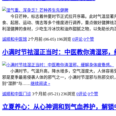
今日芒种，标志着仲夏时节正式拉开序幕。此时气温显著升
食、起居、运动、情志等多个维度进行调养，重点做好健脾
利湿健脾的食材，少吃生冷冰饮和油炸甜腻之物，以免助长内
诚顺和中医馆
2个月前 (06-05)
196浏览
0评论
0
个赞
小满时节祛湿正当时：中医教你清湿邪，
小满时节，气温升高，降水增多，空气湿度大，人体容易受
邪是夏季最易侵袭人体的邪气之一，小满时节湿邪与热邪交织，
别”湿胖”与……
继续阅读 »
诚顺和中医门诊
3个月前 (05-21)
236浏览
0评论
0
个赞
立夏养心：从心神调和到气血养护，解锁