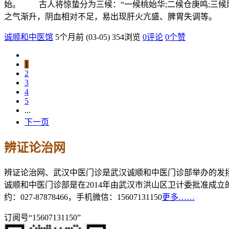
始。 古人将惊蛰分为三候：“一候桃始华;二候仓庚鸣;三
之气渐升，阴血相对不足，易出现肝火亢盛、脾胃失调等。
诚顺和中医馆
5个月前 (03-05)
354浏览
0评论
0
个赞
1
2
3
4
5
...
下一页
辨证论治网
辨证论治网、武汉中医门诊是武汉诚顺和中医门诊部举办的发
诚顺和中医门诊部是在2014年由武汉市洪山区卫计委批准成
约：027-87878466，手机微信：15607131150
更多……
订阅号“15607131150”