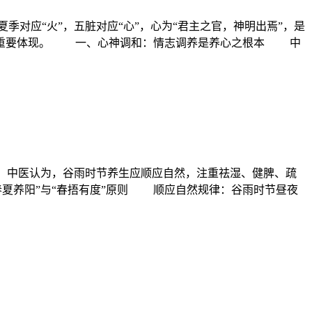
应“火”，五脏对应“心”，心为“君主之官，神明出焉”，是
想的重要体现。 一、心神调和：情志调养是养心之根本 中
中医认为，谷雨时节养生应顺应自然，注重祛湿、健脾、疏
夏养阳”与“春捂有度”原则 顺应自然规律：谷雨时节昼夜