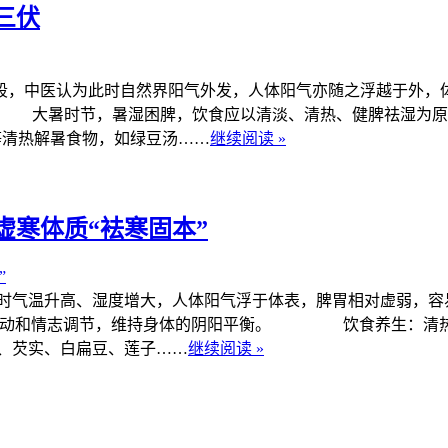
三伏
，中医认为此时自然界阳气外发，人体阳气亦随之浮越于外，体
 大暑时节，暑湿困脾，饮食应以清淡、清热、健脾祛湿为原
等清热解暑食物，如绿豆汤……
继续阅读 »
寒体质“袪寒固本”
升高、湿度增大，人体阳气浮于体表，脾胃相对虚弱，容易
食、运动和情志调节，维持身体的阴阳平衡。 饮食养生：清
、芡实、白扁豆、莲子……
继续阅读 »