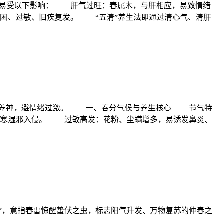
人体易受以下影响： 肝气过旺：春属木，与肝相应，易致情绪
困、过敏、旧疾复发。 “五清”养生法即通过清心气、清肝
心养神，避情绪过激。 一、春分气候与养生核心 节气特
风寒湿邪入侵。 过敏高发：花粉、尘螨增多，易诱发鼻炎、
”，意指春雷惊醒蛰伏之虫，标志阳气升发、万物复苏的仲春之