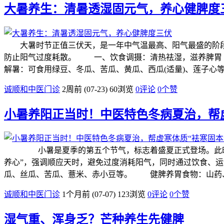
大暑养生：清暑透湿固元气，养心健脾度
大暑时节正值三伏天，是一年中气温最高、阳气最盛的阶段
防止阳气过度耗散。 一、饮食调摄：清热祛湿，滋养脾胃
解暑：可食用绿豆、冬瓜、苦瓜、黄瓜、西瓜(适量)、莲子心
诚顺和中医门诊
2周前 (07-23)
60浏览
0评论
0
个赞
小暑养阳正当时！中医特色冬病夏治，帮虚
小暑是夏季的第五个节气，标志着盛夏正式登场。此时气温
养心”，强调顺应天时，避免过度消耗阳气，同时通过饮
瓜、丝瓜、苦瓜、薏米、赤小豆等。 健脾养胃食物：山药
诚顺和中医门诊
1个月前 (07-07)
123浏览
0评论
0
个赞
湿气重、浑身乏？芒种养生先健脾