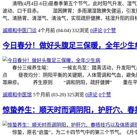
清明(4月4日-6日)是春季第五个节气，此时阳气升发、
波动、口干目赤。 湿困脾胃：多雨潮湿致脾失健运，引发
气、清肠胃、清湿气、清浊气，实现疏肝健脾、祛湿升阳的
诚顺和中医门诊
4个月前 (04-04)
332浏览
0评论
0
个赞
今日春分！做好头腹足三保暖，全年少生
春分三候养生喻： 一候玄鸟至：踏青活动，升发阳气;
点 昼夜均分：阴阳平衡的关键期，人体需调和气血，避免
荨麻疹。 养生原则 “调和阴阳，疏肝健脾” 重在平
诚顺和中医馆
5个月前 (03-20)
325浏览
0评论
0
个赞
惊蛰养生：顺天时而调阴阳，护肝穴、春
惊蛰，原名“启蛰”，为二十四节气中的第三个节气。《月令