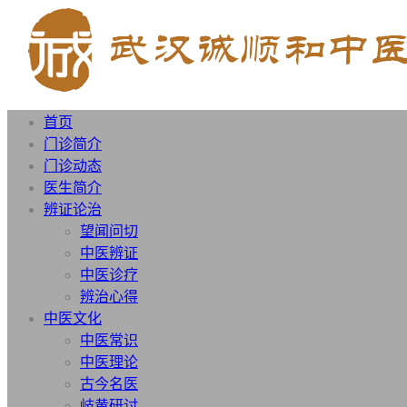
首页
门诊简介
门诊动态
医生简介
辨证论治
望闻问切
中医辨证
中医诊疗
辨治心得
中医文化
中医常识
中医理论
古今名医
岐黄研讨