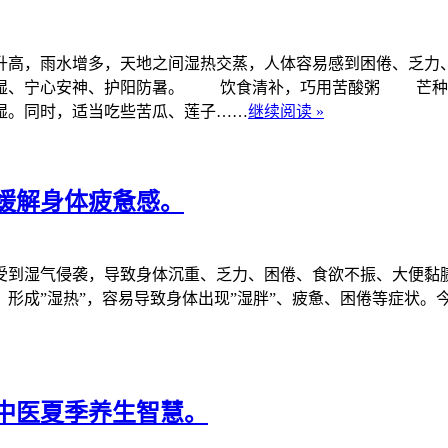
高，雨水增多，天地之间湿热交蒸，人体容易感到困倦、乏力
祛湿、宁心安神、护阳防暑。 饮食清补，巧用苦酸粥 芒种
湿。同时，适当吃些苦瓜、莲子……
继续阅读 »
缓解身体疲惫感。
到湿气侵袭，导致身体沉重、乏力、困倦、食欲不振、大便黏
形成”湿热”，容易导致身体出现”湿胖”、疲惫、困倦等症状。
中医夏季养生智慧。