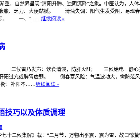
湿气渐重，自然界呈现“清阳升腾、浊阴沉降”之象。中医认为，
腹胀、乏力、大便黏腻。 清浊失调：阳气生发受阻，易现春
目标。 一、“……
继续阅读 »
病
 二候雷乃发声：饮食清淡，防肝火旺; 三候始电：静
肝阳过亢或脾胃虚弱。 倒春寒风险：气温波动大，需防范
衡：补阳不……
继续阅读 »
捂技巧以及体质调理
七十二候集解》载：“二月节，万物出乎震，震为雷，故曰惊蛰