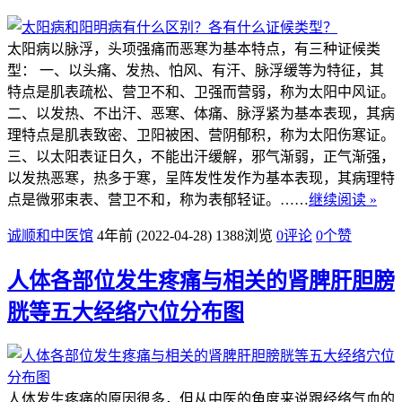
太阳病以脉浮，头项强痛而恶寒为基本特点，有三种证候类
型： 一、以头痛、发热、怕风、有汗、脉浮缓等为特征，其
特点是肌表疏松、营卫不和、卫强而营弱，称为太阳中风证。
二、以发热、不出汗、恶寒、体痛、脉浮紧为基本表现，其病
理特点是肌表致密、卫阳被困、营阴郁积，称为太阳伤寒证。
三、以太阳表证日久，不能出汗缓解，邪气渐弱，正气渐强，
以发热恶寒，热多于寒，呈阵发性发作为基本表现，其病理特
点是微邪束表、营卫不和，称为表郁轻证。……
继续阅读 »
诚顺和中医馆
4年前 (2022-04-28)
1388浏览
0评论
0
个赞
人体各部位发生疼痛与相关的肾脾肝胆膀
胱等五大经络穴位分布图
人体发生疼痛的原因很多，但从中医的角度来说跟经络气血的