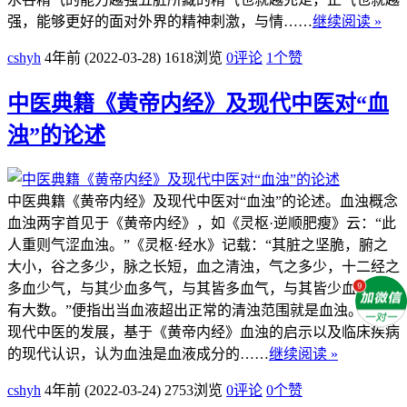
强，能够更好的面对外界的精神刺激，与情……
继续阅读 »
cshyh
4年前 (2022-03-28)
1618浏览
0评论
1
个赞
中医典籍《黄帝内经》及现代中医对“血
浊”的论述
中医典籍《黄帝内经》及现代中医对“血浊”的论述。血浊概念
血浊两字首见于《黄帝内经》，如《灵枢·逆顺肥瘦》云：“此
人重则气涩血浊。”《灵枢·经水》记载：“其脏之坚脆，腑之
大小，谷之多少，脉之长短，血之清浊，气之多少，十二经之
多血少气，与其少血多气，与其皆多血气，与其皆少血气，皆
有大数。”便指出当血液超出正常的清浊范围就是血浊。 随着
现代中医的发展，基于《黄帝内经》血浊的启示以及临床疾病
的现代认识，认为血浊是血液成分的……
继续阅读 »
cshyh
4年前 (2022-03-24)
2753浏览
0评论
0
个赞