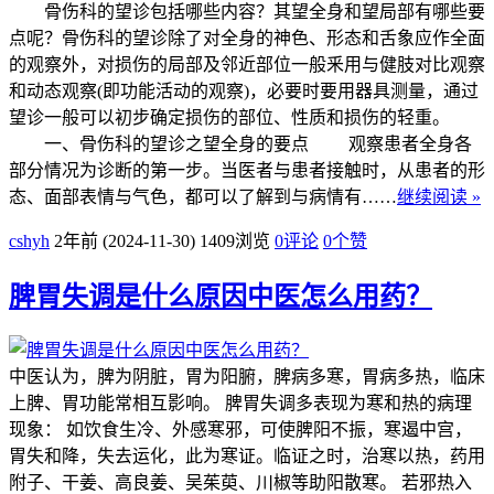
骨伤科的望诊包括哪些内容？其望全身和望局部有哪些要
点呢？骨伤科的望诊除了对全身的神色、形态和舌象应作全面
的观察外，对损伤的局部及邻近部位一般釆用与健肢对比观察
和动态观察(即功能活动的观察)，必要时要用器具测量，通过
望诊一般可以初步确定损伤的部位、性质和损伤的轻重。
一、骨伤科的望诊之望全身的要点 观察患者全身各
部分情况为诊断的第一步。当医者与患者接触时，从患者的形
态、面部表情与气色，都可以了解到与病情有……
继续阅读 »
cshyh
2年前 (2024-11-30)
1409浏览
0评论
0
个赞
脾胃失调是什么原因中医怎么用药？
中医认为，脾为阴脏，胃为阳腑，脾病多寒，胃病多热，临床
上脾、胃功能常相互影响。 脾胃失调多表现为寒和热的病理
现象： 如饮食生冷、外感寒邪，可使脾阳不振，寒遏中宫，
胃失和降，失去运化，此为寒证。临证之时，治寒以热，药用
附子、干姜、高良姜、吴茱萸、川椒等助阳散寒。 若邪热入