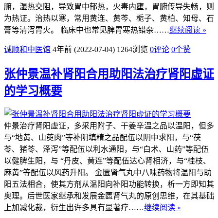
腑，湿热交阻，导致胃中郁热，火毒内壅，胃腑传导失畅，则
为热证。治热以寒，常用黄连、黄芩、栀子、黄柏、知母、石
膏等清泻胃火。 临床中也常见脾胃寒热错杂……
继续阅读 »
诚顺和中医馆
4年前 (2022-07-04)
1264浏览
0评论
0
个赞
张仲景温补肾阳合用助阳法治疗肾阳虚证
的学习概要
仲景治疗肾阳虚证，多采用附子、干姜辛温之品以温阳，但多
与“地黄、山萸肉”等补阴填精之品配伍以阴中求阳，与“茯
苓、猪苓、泽泻”等配伍以利水通阳，与“白术、山药”等配伍
以健脾生阳，与 “丹皮、黄连”等配伍达心肾相济，与“桂枝、
麻黄”等配伍以风药升阳。 金匮肾气丸中八味药物将温阳与助
阳五法相合，使其方剂从温阳向补阳功能转换，析一方即知其
奥理。后世医家继承和发展金匮肾气丸的原创思维，在其基础
上加减化裁，衍生出许多具有显著疗……
继续阅读 »