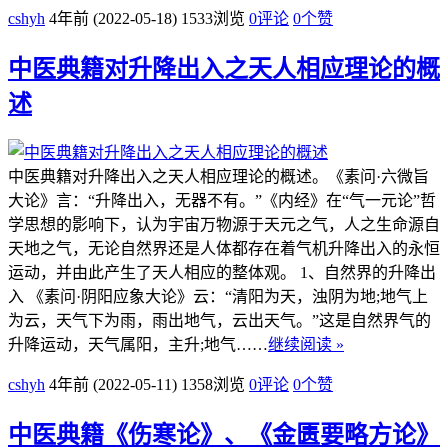
cshyh
4年前 (2022-05-18)
1533浏览
0评论
0
个赞
中医典籍对升降出入之天人相应理论的概
述
中医典籍对升降出入之天人相应理论的概述。《素问·六微旨
大论》言：“升降出入，无器不有。”《内经》在“气一元论”哲
学思想的影响下，认为宇宙万物源于天元之气，人之生命源自
天地之气，无论自然界还是人体都存在着气机升降出入的永恒
运动，并由此产生了天人相应的整体观。 1、自然界的升降出
入 《素问·阴阳应象大论》云：“清阳为天，浊阴为地;地气上
为云，天气下为雨，雨出地气，云出天气。”这是自然界气的
升降运动，天气属阳，主升;地气……
继续阅读 »
cshyh
4年前 (2022-05-11)
1358浏览
0评论
0
个赞
中医典籍《伤寒论》、《金匮要略方论》