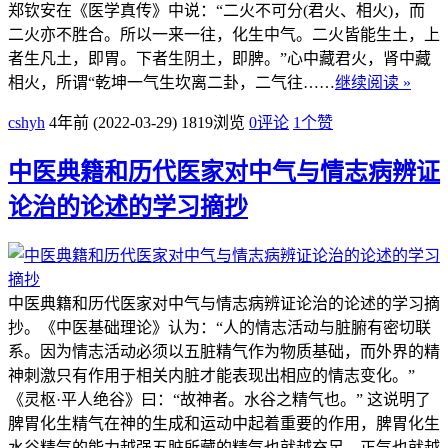
郑钦安在《医学真传》中说：“二火不可分(君火、相火)，而
二火亦不胜合。所以一来一往，化生中气。二火皆能生土，上
者生凡土，即胃。下者生阴土，即脾。”心中藏君火，肾中藏
相火，所谓“乾坤一气生坎离二卦，二气往……
继续阅读 »
cshyh
4年前 (2022-03-29)
1819浏览
0评论
1
个赞
中医典籍和历代医家对中气与情志病辨证
论治的论述的学习摘抄
中医典籍和历代医家对中气与情志病辨证论治的论述的学习摘
抄。《中医基础理论》认为：“人的情志活动与脏腑有密切联
系。因为情志活动必须以五脏精气作为物质基础，而外界的精
神刺激只有作用于相关内脏才能表现出相应的情志变化。”
《灵枢·平人绝谷》曰：“故神者。水谷之精气也。” 这说明了
脾胃化生精气在神的生成和运动中起着重要的作用，脾胃化生
水谷精气的能力越强五脏所藏的精气也就越充足，正气也就越