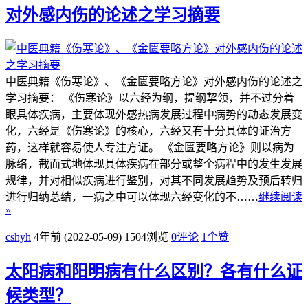
对外感内伤的论述之学习摘要
中医典籍《伤寒论》、《金匮要略方论》对外感内伤的论述之
学习摘要： 《伤寒论》以六经为纲，提纲挈领，并不过分着
眼具体疾病，主要体现外感热病发展过程中病势的动态发展变
化，六经是《伤寒论》的核心，六经又有十分具体的证治方
药，这样就容易使人专注方证。 《金匮要略方论》则以病为
脉络，截面式地体现具体疾病在部分或整个病程中的发生发展
规律，并对相似疾病进行鉴别，对其不同发展趋势及预后转归
进行归纳总结，一病之中可以体现六经变化的不……
继续阅读
»
cshyh
4年前 (2022-05-09)
1504浏览
0评论
1
个赞
太阳病和阳明病有什么区别？各有什么证
候类型？