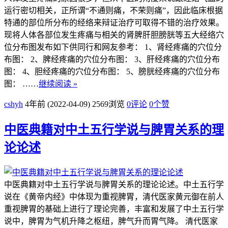
运行密切相关，正所谓“不通则痛，不荣则痛”，因此临床根据
特通的部位所分布的经络来辩证治疗可取得不错的治疗效果。
现将人体各部位发生疼痛与相关的肾脾肝胆膀胱等五大经络穴
位分布图发布如下供同行和网友参考： 1、肾经疼痛的穴位分
布图： 2、脾经疼痛的穴位分布图： 3、肝经疼痛的穴位分布
图： 4、胆经疼痛的穴位分布图： 5、膀胱经疼痛的穴位分布
图： ……
继续阅读 »
cshyh
4年前 (2022-04-09)
2569浏览
0评论
0
个赞
中医典籍对中土五行学说与脾胃关系的理
论论述
中医典籍对中土五行学说与脾胃关系的理论论述。中土五行学
说在《黄帝内经》中体现为重视脾胃，清代医家黄元御在前人
重视脾胃的基础上进行了理论完善，丰富和发展了中土五行学
说中，脾胃为气机升降之枢纽，脾气升而胃气降。 清代医家