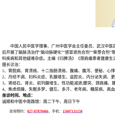
中国人民中医学理事、广州中医学会主任委员、武汉中医
后开展了脑脉汤治疗“脑动脉硬化”“感冒退热合剂”“柴蒡合
科疾病和其他疑难杂症。主编《归脾汤》《颈肩痛患者健康生
擅长诊治：
1、胃脘病、胃溃疡、十二指肠溃疡、腹痛、腹泻、便秘、心悸
2、月经不调、妇科炎症、乳腺增生、盆腔炎、内分泌失调、更
3、肾结石、肾炎、前列腺增生、性功能减退;腰突、颈肩痛、
4、焦虑烦躁、失眠多梦、健忘、多汗、老年病、糖尿病、高
坐诊时间、地点：
诚顺和中医中南路馆：周二下午、周日下午
咨询预约：
027-87878466
，手机：
15607131150