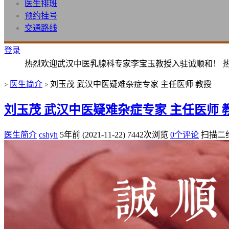
医生排班
预约挂号
交通路线
登录
热烈欢迎武汉中医乳腺科专家李宝玉教授入驻诚顺和！ 
医生简介
刘玉茂 武汉中医疑难杂症专家 主任医师 教授
>
>
刘玉茂 武汉中医疑难杂症专家 主任医师 
医生简介
cshyh
5年前 (2021-11-22)
7442次浏览
0个评论
扫描二