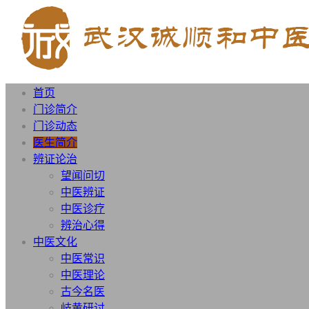
首页
门诊简介
门诊动态
医生简介
辨证论治
望闻问切
中医辨证
中医诊疗
辨治心得
中医文化
中医常识
中医理论
古今名医
岐黄研讨