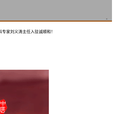
科专家刘义涛主任入驻诚顺和！