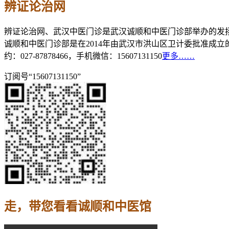
辨证论治网
辨证论治网、武汉中医门诊是武汉诚顺和中医门诊部举办的发
诚顺和中医门诊部是在2014年由武汉市洪山区卫计委批准成
约：027-87878466，手机微信：15607131150
更多……
订阅号“15607131150”
走，带您看看诚顺和中医馆