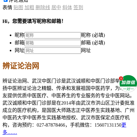
评论通知
表情
贴图
加粗
删除线
居中
斜体
签到
Hi，您需要填写昵称和邮箱！
昵称
昵称 (必填)
邮箱
邮箱 (必填)
网址
网址
辨证论治网
辨证论治网、武汉中医门诊是武汉诚顺和中医门诊部举办的发
扬中医辨证论治之精髓、传承和发展祖国中医药学，为市民朋
友提供优质中医医疗、中医养生的专业服务的专业中医网站。
武汉诚顺和中医门诊部是在2014年由武汉市洪山区卫计委批准
成立的医疗机构，是国医大师路志正中医养生实践基地、广州
中医药大学中医养生实践基地授权、武汉市医保定点医疗机
构，咨询预约：027-87878466，手机微信：15607131150
更
多……