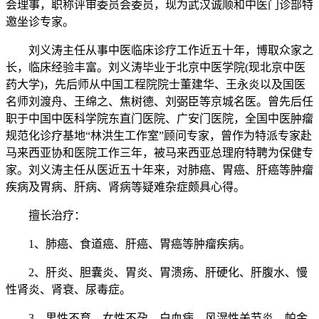
会理事，职称评审委员会委员，现为武汉诚顺和中医门诊部特
邀坐诊专家。
刘义涛主任从事中医临床诊疗工作近五十年，博取众家之
长，临床经验丰富。刘义涛毕业于北京中医学院(现北京中医
药大学)，先后师从中国工程院院士董建华、王永炎以及国医
名师刘渡舟、王绵之、焦树德、刘弼臣等京城名医。曾先后任
职于中国中医科学院东直门医院、广安门医院，全国中医肿瘤
规范化诊疗基地“林洪生工作室”顾问专家，曾作为特派专家赴
马来西亚协和医院工作三年，被马来西亚总理府特聘为保健专
家。刘义涛主任从医近五十年来，对肺癌、胃癌、肝癌等肿瘤
疾病及胃病、肝病、肾病等疑难杂症颇具心得。
擅长治疗：
1、肺癌、食道癌、肝癌、胃癌等肿瘤疾病。
2、肝炎、胆囊炎、胃炎、胃溃疡、肝硬化、肝腹水、慢
性肾炎、肾衰、尿毒症。
3、男性不育、女性不孕、白血病、风湿性关节炎、帕金