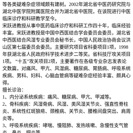
等各类疑难杂症领域颇有建树。2002年湖北省中医药研究院与
湖北中医学院附属医院合并为湖北省中医院，在该院进行中医
临床诊疗和科研教学至今。
宋跃进教授从事中医药临床诊疗和科研工作四十年，临床经验
丰富。宋跃进教授是中国中西医结合学会委员会委员，湖北省
中西医结合风湿专业委员会秘书长，中国人民政治协商会议洪
山区第七届委员会委员。主要研究项目省科委项目1项，1998
年获湖北省人民政府科学技术进步二等奖。省科技厅攻关项目
1项。 “十五”攻关项目2项，主要著作在各级专业杂志发表论
文数篇，对痛风、甲亢、风湿病、糖尿病、胃肠病、呼吸系统
疾病、男科、妇科、心脑血管病等疑难杂症经验丰富、颇具心
得。
擅长诊治：
1、内分泌系统疾病：痛风、糖尿病、甲亢、甲减等。
2、骨科疾病：风湿骨病、风湿、类风湿关节炎、强直性脊柱
炎、系统性红斑狼疮、颈椎病、关节炎、腰椎间盘突出、肩周
炎等。
3、呼吸系统疾病：哮喘、慢阻肺、发热咳嗽、急慢性支气管
炎、鼻炎、咽炎等。