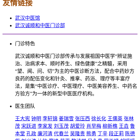
友情链接
武汉中医馆
武汉诚顺和中医门诊部
门诊特色
武汉诚顺和中医门诊部传承与发展祖国中医学“辨证施
治、治病求本、顺时养生、绿色健康”之精髓，采用
“望、闻、问、切”为主的中医诊断方法，配合中药妙方
良药的配伍变化和针灸、推拿、药浴、理疗等丰富疗
法，是集“中医诊疗、中医理疗、中医美容养生、中药名
方验方”为一体的新型中医医疗机构。
医生团队
王大宪
钟明
李轩锦
姜瑞雪
张压西
徐长化
王儒英
张林
茂
宋跃进
李家发
刘玉茂
胡爱玲
肖早梅
柳新樵
王垚
鲁
本堂
孔政
廉河清
代春兰
吴隆贵
熊勇
丁辛
段正莉
陈德