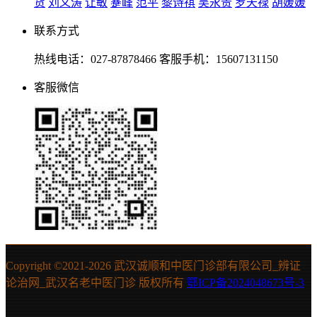
货
刘义涛
让敏
蹇峰
范平
黎诗祺
吴永贵
罗天禄
胡媛媛
联系方式
热线电话：027-87878466 客服手机：15607131150
客服微信
Copyright ©2021-
2026 武汉诚顺和中医门诊部有限公司_辨证
论治网_武汉名老中医门诊 版权所有
鄂ICP备2024048673号-3