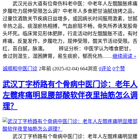
武汉光谷大道有位骨伤科老中医：中老年人左髋酸胀疼痛
步履吃力屈伸受限怎么调？中老年人多食肥甘油腻烧烤之品，
过量饮酒致关节疾病日益增多，或因病长时间服用激素，甘腻
辛热之品，痰湿瘀热相搏，气血瘀阻不畅，骨失所养诱发股骨
头坏死。临床常见形体肥胖，行走活动时左髋酸胀不适，有时
疼痛，反复发作，步履吃力，屈伸受限，髋关节活动受限。舌
红，苔白腻，脉濡。 辨证分析：中医学认为嗜食肥甘，
食过则湿生，湿困脾胃，易生痰瘀，郁而化热……
继续阅读 »
诚顺和中医门诊
2年前 (2025-02-04)
664浏览
0评论
0
个赞
武汉丁字桥路有个骨病中医门诊：老年人
左髋疼痛明显腰部酸软伴夜里抽筋怎么调
理？
武汉丁字桥路有个骨病中医门诊：老年人左髋疼痛明显腰