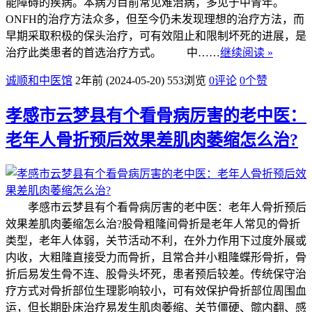
能障碍的疾病。本病为目前常见难治病，多见于中青年。
ONFH的治疗方法众多，但至今仍未发现理想的治疗方法，而
早期采取积极的保头治疗，可有效阻止和限制坏死的进展，是
治疗此类患者的首选治疗方式。 中……
继续阅读 »
诚顺和中医馆
2年前 (2024-05-20)
553浏览
0评论
0
个赞
孝感市云梦县有个看骨病厉害的老中医：
老年人骨折预后效果差肌肉萎缩怎么治?
孝感市云梦县有个看骨病厉害的老中医：老年人骨折预后
效果差肌肉萎缩怎么治?股骨粗隆间骨折是老年人常见的骨折
类型，老年人体弱，关节活动不利，在外力作用下过度外展或
内收，大粗隆直接受力而骨折，且常合并小粗隆蝶形骨折，骨
折后易发生骨不连、股骨头坏死，患者预后较差。传统保守治
疗方式对骨折部位生理影响较小，可有效保护骨折部位周围血
运，但长期卧床治疗易发生肌肉萎缩、关节僵硬、髋内翻、感