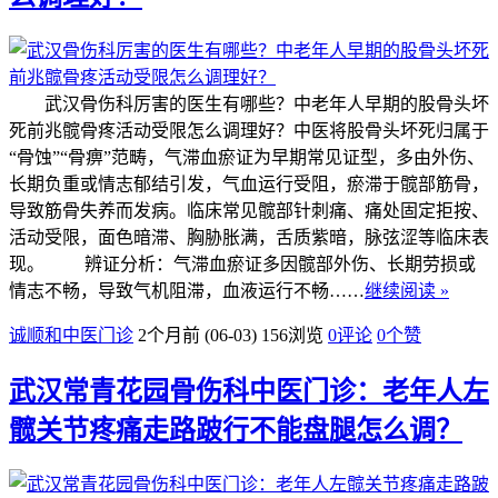
武汉骨伤科厉害的医生有哪些？中老年人早期的股骨头坏
死前兆髋骨疼活动受限怎么调理好？中医将股骨头坏死归属于
“骨蚀”“骨痹”范畴，气滞血瘀证为早期常见证型，多由外伤、
长期负重或情志郁结引发，气血运行受阻，瘀滞于髋部筋骨，
导致筋骨失养而发病。临床常见髋部针刺痛、痛处固定拒按、
活动受限，面色暗滞、胸胁胀满，舌质紫暗，脉弦涩等临床表
现。 辨证分析：气滞血瘀证多因髋部外伤、长期劳损或
情志不畅，导致气机阻滞，血液运行不畅……
继续阅读 »
诚顺和中医门诊
2个月前 (06-03)
156浏览
0评论
0
个赞
武汉常青花园骨伤科中医门诊：老年人左
髋关节疼痛走路跛行不能盘腿怎么调？