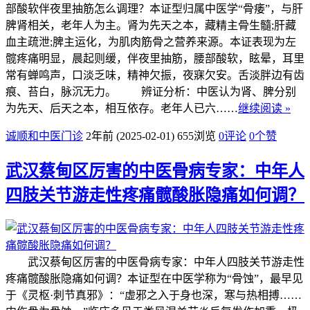
部酸软伴夜里抽筋怎么调理？本证型归属中医学“骨痿”，与肝
脾肾相关，老年人为主。肾为先天之本，藏精主骨生髓;肝藏
血主疏泄;脾主运化，为肌肉筋骨之营养来源。本证表现为左
髋疼痛明显，晨起则缓，伴夜里抽筋，腰部酸软，眩晕，耳里
常有蝉鸣声，口淡乏味，精神欠振，夜寐欠安。舌淡胖边有齿
痕、苔白，脉沉无力。 辨证分析：中医认为肾、脾分别
为先天、后天之本，相互依存。老年人已六……
继续阅读 »
诚顺和中医门诊
2年前 (2025-02-01)
655浏览
0评论
0
个赞
武汉蔡甸区厉害的中医骨病专家：中年人
四肢关节游走性疼痛髋酸胀隐痛如何调？
武汉蔡甸区厉害的中医骨病专家：中年人四肢关节游走性
疼痛髋酸胀隐痛如何调？本证型在中医学称为“骨蚀”，最早见
于《灵枢·刺节真邪》：“虚邪之入于身也深，寒与热相搏……