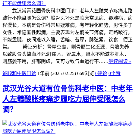
武汉常青花园骨伤科中医门诊：老年人左髋关节疼痛走路
跛行不能盘腿怎么调？股骨头坏死是临床常见病、疑难病，病
程漫长，本病是骨伤科常见疑难病，有年轻化趋势，男性多于
女性，常隐匿性起病，主要表现为左髋关节疼痛，走路跛行，
不能盘腿，夜间难以入睡，舌暗、苔厚，脉弦紧，饮食二便正
常。 辨证分析：肾精空虚，则骨髓生化乏源，骨骼失养
以致股骨头缺血坏死;肝属木，肾属水，肾水不能滋养肝木，
则筋萎不用，肝郁阴虚，又可导致气血运行不……
继续阅读 »
诚顺和中医门诊
1年前 (2025-02-25)
669浏览
0评论
0
个赞
武汉光谷大道有位骨伤科老中医：中老年
人左髋酸胀疼痛步履吃力屈伸受限怎么
调？