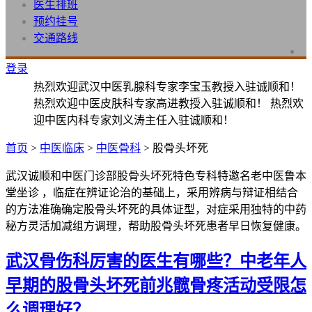
医生排班
预约挂号
交通路线
登录
热烈欢迎武汉中医乳腺科专家李宝玉教授入驻诚顺和！
热烈欢迎中医皮肤科专家高进教授入驻诚顺和！ 热烈欢
迎中医内科专家刘义涛主任入驻诚顺和！
首页
>
中医临床
>
中医骨科
> 股骨头坏死
武汉诚顺和中医门诊部股骨头坏死特色专科特邀名老中医鲁本
堂坐诊 ，临症在辨证论治的基础上，采用辨病与辩证相结合
的方法准确确定股骨头坏死的具体证型，对症采用独特的中药
秘方灵活加减组方调理，帮助股骨头坏死患者早日恢复健康。
武汉骨伤科厉害的医生有哪些？中老年人
早期的股骨头坏死前兆髋骨疼活动受限怎
么调理好？