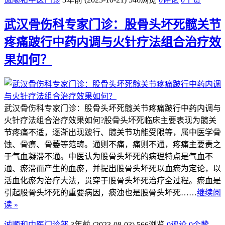
武汉骨伤科专家门诊：股骨头坏死髋关节
疼痛跛行中药内调与火针疗法组合治疗效
果如何？
武汉骨伤科专家门诊：股骨头坏死髋关节疼痛跛行中药内调与
火针疗法组合治疗效果如何?股骨头坏死临床主要表现为髋关
节疼痛不适，逐渐出现跛行、髋关节功能受限等，属中医学骨
蚀、骨痹、骨萎等范畴。通则不痛，痛则不通，疼痛主要责之
于气血凝滞不通。中医认为股骨头坏死的病理特点是气血不
通、瘀滞而产生的血瘀，并提出股骨头坏死以血瘀为定论，以
活血化瘀为治疗大法，贯穿于股骨头坏死治疗全过程。瘀血是
引起股骨头坏死的重要病因，痰浊也是股骨头坏死……
继续阅
读 »
诚顺和中医门诊部
3年前 (2023-08-03)
566浏览
0评论
0
个赞