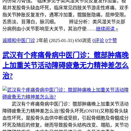
内伤骨为骨蚀。”临床多见于类风湿关节炎反复发作加重，极
易并发股骨头缺血坏死，临床常见四肢关节游走性疼痛、双手
指关节肿胀反复发作，遇寒冷加重，髋酸胀隐痛，屈伸受限。
舌质淡、苔薄白，脉沉细。 辨证分析：类风湿关节炎部
分病例由小关节影响至大关节，其治疗使……
继续阅读 »
诚顺和中医门诊
2年前 (2025-01-31)
650浏览
0评论
0
个赞
武汉有个疼痛骨病中医门诊：髋部肿痛晚
上加重关节活动障碍疲惫无力精神差怎么
治?
武汉有个疼痛骨病中医门诊：髋部肿痛晚上加重关节活动
障碍疲惫无力精神差怎么治?股骨头坏死(ONFH)又称股骨头缺
血性坏死，是股骨头血供中断或受损，引起骨细胞及骨髓成分
坏死及随后的修复，继而导致股骨头结构改变、塌陷，关节功