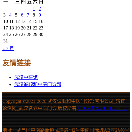
一
二
三
四
五
六
日
1
2
3
4
5
6
7
8
9
10
11
12
13
14
15
16
17
18
19
20
21
22
23
24
25
26
27
28
29
30
31
« 7 月
友情链接
武汉中医馆
武汉诚顺和中医门诊部
Copyright ©2021-
2026 武汉诚顺和中医门诊部有限公司_辨证
论治网_武汉名老中医门诊 版权所有
鄂ICP备2024048673号-3
地址：武昌区中南路街道武珞路442号中南国际城AB座2层6号