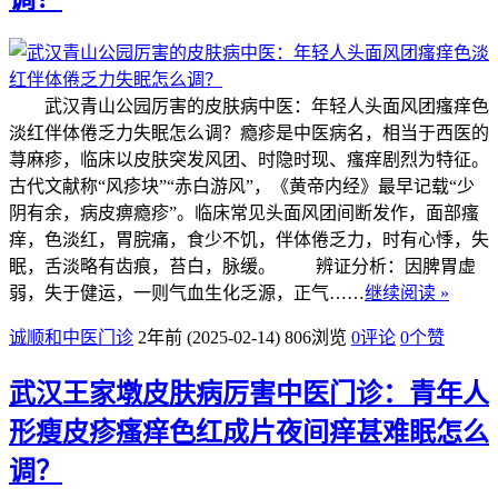
武汉青山公园厉害的皮肤病中医：年轻人头面风团瘙痒色
淡红伴体倦乏力失眠怎么调？瘾疹是中医病名，相当于西医的
荨麻疹，临床以皮肤突发风团、时隐时现、瘙痒剧烈为特征。
古代文献称“风疹块”“赤白游风”，《黄帝内经》最早记载“少
阴有余，病皮痹瘾疹”。临床常见头面风团间断发作，面部瘙
痒，色淡红，胃脘痛，食少不饥，伴体倦乏力，时有心悸，失
眠，舌淡略有齿痕，苔白，脉缓。 辨证分析：因脾胃虚
弱，失于健运，一则气血生化乏源，正气……
继续阅读 »
诚顺和中医门诊
2年前 (2025-02-14)
806浏览
0评论
0
个赞
武汉王家墩皮肤病厉害中医门诊：青年人
形瘦皮疹瘙痒色红成片夜间痒甚难眠怎么
调？