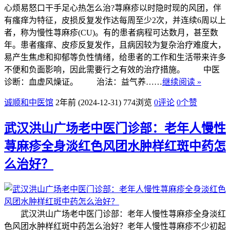
心烦易怒口干手足心热怎么治?荨麻疹以时隐时现的风团，伴
有瘙痒为特征，皮损反复发作达每周至少2次，并连续6周以上
者，称为慢性荨麻疹(CU)。有的患者病程可达数月，甚至数
年。患者瘙痒、皮疹反复发作，且病因较为复杂治疗难度大，
易产生焦虑和抑郁等负性情绪，给患者的工作和生活带来许多
不便和负面影响，因此需要行之有效的治疗措施。 中医
诊断：血虚风燥证。 治法：益气养……
继续阅读 »
诚顺和中医馆
2年前 (2024-12-31)
774浏览
0评论
0
个赞
武汉洪山广场老中医门诊部：老年人慢性
荨麻疹全身淡红色风团水肿样红斑中药怎
么治好？
武汉洪山广场老中医门诊部：老年人慢性荨麻疹全身淡红
色风团水肿样红斑中药怎么治好？老年人慢性荨麻疹不少初起