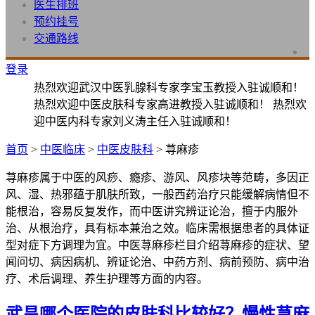
医生排班
预约挂号
交通路线
登录
热烈欢迎武汉中医乳腺科专家李宝玉教授入驻诚顺和！
热烈欢迎中医皮肤科专家高进教授入驻诚顺和！ 热烈欢
迎中医内科专家刘义涛主任入驻诚顺和！
首页
>
中医临床
>
中医皮肤科
> 荨麻疹
荨麻疹属于中医的风痧、瘾疹、游风、风疹块等范畴，多因正
风、湿、热邪蕴于肌肤所致，一般西药治疗只能缓解病情但不
能根治，容易反复发作，而中医讲究辨证论治，擅于内服外
治、从根治疗，具有标本兼治之效。临床需根据患者的具体证
型对症下方调理为宜。中医荨麻疹栏目介绍荨麻疹的症状、望
闻问切、病因病机、辨证论治、中药方剂、病前预防、病中治
疗、术后调理、养生护理等方面的内容。
武昌哪个医院的皮肤科比较好？慢性荨麻