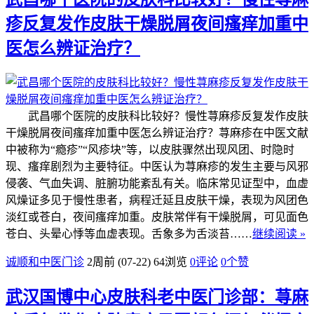
疹反复发作皮肤干燥脱屑夜间瘙痒加重中
医怎么辨证治疗？
武昌哪个医院的皮肤科比较好？慢性荨麻疹反复发作皮肤
干燥脱屑夜间瘙痒加重中医怎么辨证治疗？荨麻疹在中医文献
中被称为“瘾疹”“风疹块”等，以皮肤骤然出现风团、时隐时
现、瘙痒剧烈为主要特征。中医认为荨麻疹的发生主要与风邪
侵袭、气血失调、脏腑功能紊乱有关。临床常见证型中，血虚
风燥证多见于慢性患者，病程迁延且皮肤干燥，表现为风团色
淡红或苍白，夜间瘙痒加重。皮肤常伴有干燥脱屑，可见面色
苍白、头晕心悸等血虚表现。舌象多为舌淡苔……
继续阅读 »
诚顺和中医门诊
2周前 (07-22)
64浏览
0评论
0
个赞
武汉国博中心皮肤科老中医门诊部：荨麻