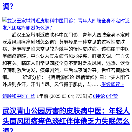
调？
武汉王家墩附近皮肤科中医门诊：青年人四肢全身不定时
泛发风团瘙痒剧烈怎么调？荨麻疹是一种常见的过敏性皮肤
病，荨麻疹是临床常见较为棘手的慢性皮肤病。该病属于中医
学瘾疹范畴，中医认为其发病与风邪侵袭、脏腑失调、气血失
和有关。临床人们常见四肢全身不定时泛发风团，遇热、饮食
辛辣刺激后诱发，瘙痒剧烈，午后或夜间为甚。舌红苔黄脉沉
细。 辨证分析：《诸病源候论·风蓓蕾候》曰：“夫人阳气
外虚则多汗，汗出当风。风气搏于肌肉，与……
继续阅读 »
诚顺和中医门诊
1年前 (2025-03-04)
773浏览
0评论
0
个赞
武汉青山公园厉害的皮肤病中医：年轻人
头面风团瘙痒色淡红伴体倦乏力失眠怎么
调？