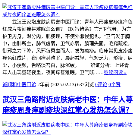
武汉王家墩皮肤病厉害中医门诊：青年人形瘦皮疹瘙痒色
红成片夜间痒甚难眠怎么调？《医旨绪余》言:“卫气者，为言
护卫周身，温分肉，肥腠理，不使外邪侵犯也。”卫气发于胸
中，由肺所主，肺气虚弱，卫气亦弱，腠理失固，毛窍疏松，
御邪之力下降，风邪每乘虚而人，发为瘾疹。临床常见皮疹瘙
痒色红成片，夜间痒甚难眠，晨起减轻，气短乏力，形瘦，纳
少，小便频，舌略淡苔白，脉沉缓。 辨证分析：上述青
年人出现昼轻夜重，夜间痒甚难眠。卫气既……
继续阅读 »
诚顺和中医门诊
2年前 (2025-02-13)
637浏览
0评论
0
个赞
武汉三角路附近皮肤病老中医：中年人荨
麻疹周身痒剧疹块深红掌心发热怎么调？