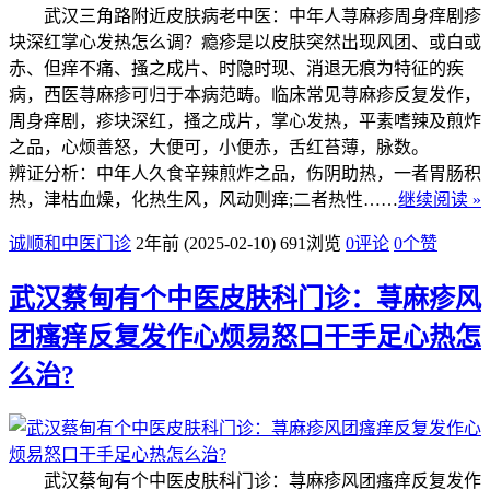
武汉三角路附近皮肤病老中医：中年人荨麻疹周身痒剧疹
块深红掌心发热怎么调？瘾疹是以皮肤突然出现风团、或白或
赤、但痒不痛、搔之成片、时隐时现、消退无痕为特征的疾
病，西医荨麻疹可归于本病范畴。临床常见荨麻疹反复发作，
周身痒剧，疹块深红，搔之成片，掌心发热，平素嗜辣及煎炸
之品，心烦善怒，大便可，小便赤，舌红苔薄，脉数。
辨证分析：中年人久食辛辣煎炸之品，伤阴助热，一者胃肠积
热，津枯血燥，化热生风，风动则痒;二者热性……
继续阅读 »
诚顺和中医门诊
2年前 (2025-02-10)
691浏览
0评论
0
个赞
武汉蔡甸有个中医皮肤科门诊：荨麻疹风
团瘙痒反复发作心烦易怒口干手足心热怎
么治?
武汉蔡甸有个中医皮肤科门诊：荨麻疹风团瘙痒反复发作