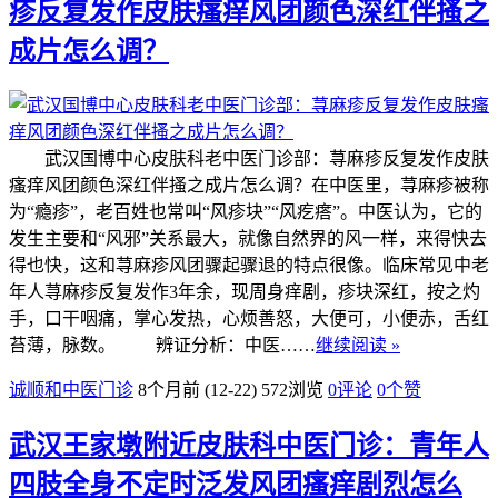
疹反复发作皮肤瘙痒风团颜色深红伴搔之
成片怎么调？
武汉国博中心皮肤科老中医门诊部：荨麻疹反复发作皮肤
瘙痒风团颜色深红伴搔之成片怎么调？在中医里，荨麻疹被称
为“瘾疹”，老百姓也常叫“风疹块”“风疙瘩”。中医认为，它的
发生主要和“风邪”关系最大，就像自然界的风一样，来得快去
得也快，这和荨麻疹风团骤起骤退的特点很像。临床常见中老
年人荨麻疹反复发作3年余，现周身痒剧，疹块深红，按之灼
手，口干咽痛，掌心发热，心烦善怒，大便可，小便赤，舌红
苔薄，脉数。 辨证分析：中医……
继续阅读 »
诚顺和中医门诊
8个月前 (12-22)
572浏览
0评论
0
个赞
武汉王家墩附近皮肤科中医门诊：青年人
四肢全身不定时泛发风团瘙痒剧烈怎么