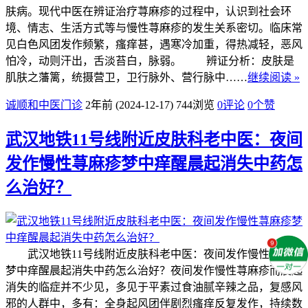
肤病。现代中医在辨证治疗荨麻疹的过程中，认识到社会环
境、情志、生活方式等与慢性荨麻疹的发生关系密切。临床常
见白色风团发作频繁，瘙痒甚，遇寒冷加重，得热减轻，恶风
怕冷，动则汗出，舌淡苔白，脉弱。 辨证分析：皮肤是
肌肤之藩篱，统摄营卫，卫行脉外、营行脉中……
继续阅读 »
诚顺和中医门诊
2年前 (2024-12-17)
744浏览
0评论
0
个赞
武汉地铁11号线附近皮肤科老中医：夜间
发作慢性荨麻疹梦中痒醒晨起消失中药怎
么治好？
武汉地铁11号线附近皮肤科老中医：夜间发作慢性荨麻疹
梦中痒醒晨起消失中药怎么治好？夜间发作慢性荨麻疹而晨起
消失的临症并不少见，多见于平素过食油腻辛辣之品，复感风
邪的人群中，多有：全身起风团伴剧烈瘙痒反复发作，持续数