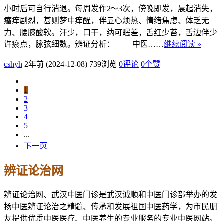
小时后可自行消退。每周发作2～3次，傍晚即发，晨起消失，
瘙痒剧烈，甚则梦中痒醒，伴五心烦热、情绪焦虑、体乏无
力、腰膝酸软。汗少，口干，纳可眠差，舌红少苔，舌边伴少
许瘀点，脉弦细数。辨证分析： 中医……
继续阅读 »
cshyh
2年前 (2024-12-08)
739浏览
0评论
0
个赞
1
2
3
4
5
...
下一页
辨证论治网
辨证论治网、武汉中医门诊是武汉诚顺和中医门诊部举办的发
扬中医辨证论治之精髓、传承和发展祖国中医药学，为市民朋
友提供优质中医医疗、中医养生的专业服务的专业中医网站。