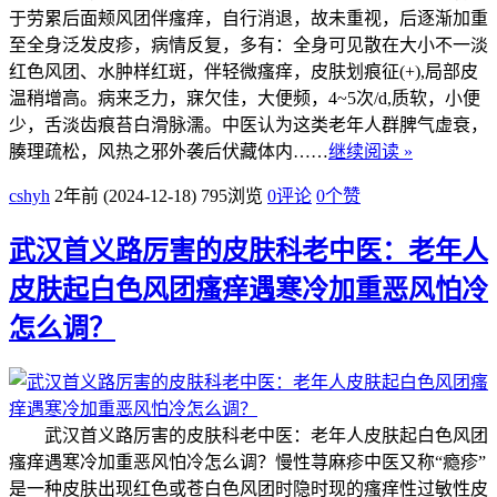
于劳累后面颊风团伴瘙痒，自行消退，故未重视，后逐渐加重
至全身泛发皮疹，病情反复，多有：全身可见散在大小不一淡
红色风团、水肿样红斑，伴轻微瘙痒，皮肤划痕征(+),局部皮
温稍增高。病来乏力，寐欠佳，大便频，4~5次/d,质软，小便
少，舌淡齿痕苔白滑脉濡。中医认为这类老年人群脾气虚衰，
腠理疏松，风热之邪外袭后伏藏体内……
继续阅读 »
cshyh
2年前 (2024-12-18)
795浏览
0评论
0
个赞
武汉首义路厉害的皮肤科老中医：老年人
皮肤起白色风团瘙痒遇寒冷加重恶风怕冷
怎么调？
武汉首义路厉害的皮肤科老中医：老年人皮肤起白色风团
瘙痒遇寒冷加重恶风怕冷怎么调？慢性荨麻疹中医又称“瘾疹”
是一种皮肤出现红色或苍白色风团时隐时现的瘙痒性过敏性皮