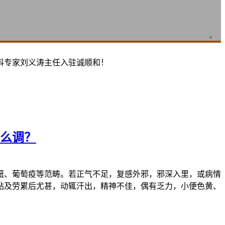
科专家刘义涛主任入驻诚顺和！
么调？
、葡萄疫等范畴。若正气不足，复感外邪，邪深入里，或病情
站及劳累后尤甚，动辄汗出，精神不佳，偶有乏力，小便色黄、