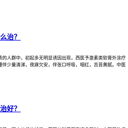
么治？
的人群中，初起多无明显诱因出现，西医予激素类软膏外涂疗
嚏伴少量清涕，夜寐欠安，伴张口呼吸，咽红，舌苔黄腻。中医
治好？