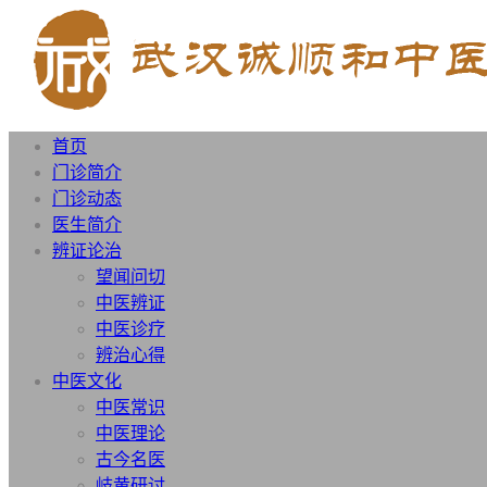
首页
门诊简介
门诊动态
医生简介
辨证论治
望闻问切
中医辨证
中医诊疗
辨治心得
中医文化
中医常识
中医理论
古今名医
岐黄研讨