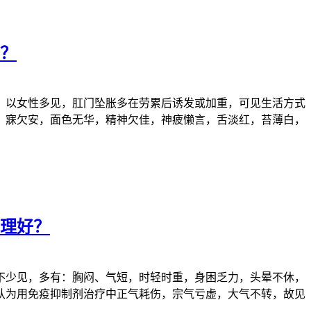
？
以女性多见，肛门坠胀多在劳累后诱发或加重，可见生活方式
，寐欠安，面色无华，精神欠佳，神疲懒言，舌淡红，苔薄白，
理好？
少见，多有：胸闷、气短，时轻时重，身困乏力，头晕不休，
认为用免疫抑制剂治疗中正气耗伤，宗气亏虚，大气不转，故见