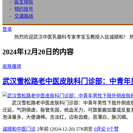
医生排班
预约挂号
交通路线
登录
热烈欢迎武汉中医乳腺科专家李宝玉教授入驻诚顺和！ 
2024年12月20日的内容
皮肤瘙痒
武汉雪松路老中医皮肤科门诊部：中青年
武汉雪松路老中医皮肤科门诊部：中青年男性下肢外侧皮肤
迁延，气阴俱虚，脉管失固，统血无力，可致紫癜加重或反复
泡沫量多，大便溏稀。舌淡红，边有齿痕，苔薄白，脉沉细
诚顺和中医门诊
2年前 (2024-12-20)
578浏览
0评论
0
个赞