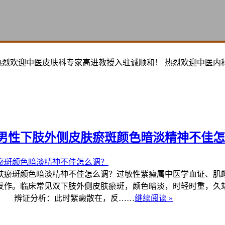
热烈欢迎中医皮肤科专家高进教授入驻诚顺和！ 热烈欢迎中医内
男性下肢外侧皮肤瘀斑颜色暗淡精神不佳怎
瘀斑颜色暗淡精神不佳怎么调？过敏性紫癜属中医学血证、肌衄
发作。临床常见双下肢外侧皮肤瘀斑，颜色暗淡，时轻时重，久
。 辨证分析：此时紫癜散在，反……
继续阅读 »