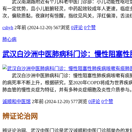
武汉南湖路附近有个儿科老中医门诊部：小儿功能性呕吐饭
有一定优势，且小儿脏腑轻灵，中药起效较成年人更速，临症
次，偏软质黏，夜寐时有惊醒，指纹见风关，浮红偏滞，舌
cshyh
2年前 (2024-12-20)
567浏览
0评论
0
个赞
肺心病
武汉白沙洲中医肺病科门诊：慢性阻塞性
武汉白沙洲中医肺病科门诊：慢性阻塞性肺疾病咳嗽有痰肺部有
的病死率不断上升，根据研究，至2020年COPD将成为世界疾
肺血管的慢性炎症为特征，并有多种炎症细胞及炎性介质参与。
诚顺和中医馆
2年前 (2024-12-20)
577浏览
0评论
0
个赞
辨证论治网
辨证论治网、武汉中医门诊是武汉诚顺和中医门诊部举办的发