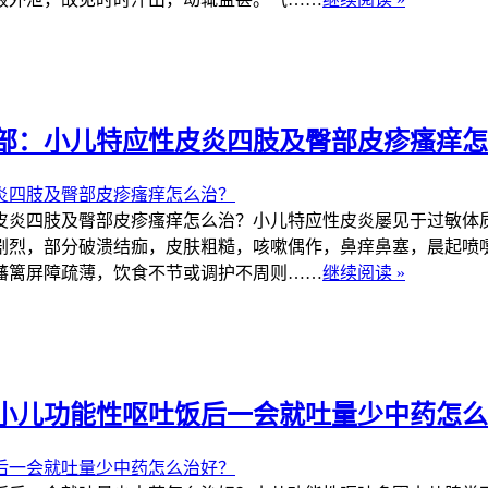
部：小儿特应性皮炎四肢及臀部皮疹瘙痒怎
炎四肢及臀部皮疹瘙痒怎么治？小儿特应性皮炎屡见于过敏体质
剧烈，部分破溃结痂，皮肤粗糙，咳嗽偶作，鼻痒鼻塞，晨起喷
藩篱屏障疏薄，饮食不节或调护不周则……
继续阅读 »
小儿功能性呕吐饭后一会就吐量少中药怎么