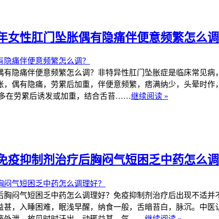
年女性肛门坠胀偶有隐痛伴便意频繁怎么调
有隐痛伴便意频繁怎么调？非特异性肛门坠胀症是临床常见病，
胀，偶有隐痛，劳累后加重，伴便意频繁，痞满纳少，头晕时作
多在劳累后诱发或加重，结合舌苔……
继续阅读 »
免疫抑制剂治疗后胸闷气短困乏中药怎么调
胸闷气短困乏中药怎么调理好？免疫抑制剂治疗后出现不适并不
益甚，入睡困难，眠浅早醒，纳食一般，舌暗苔白，脉沉。中医
液外泄，故见时时汗出，动辄益甚。气……
继续阅读 »