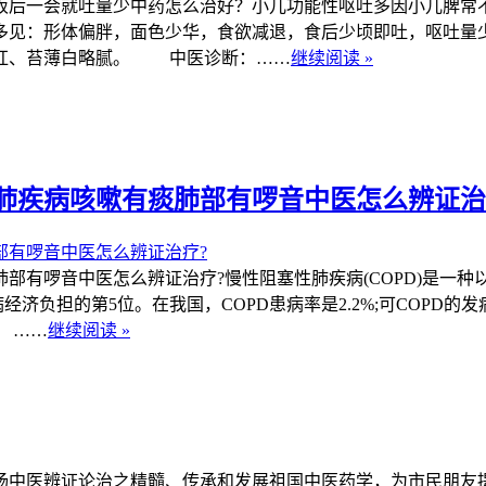
后一会就吐量少中药怎么治好？小儿功能性呕吐多因小儿脾常不
多见：形体偏胖，面色少华，食欲减退，食后少顷即吐，呕吐量
淡红、苔薄白略腻。 中医诊断：……
继续阅读 »
肺疾病咳嗽有痰肺部有啰音中医怎么辨证治
啰音中医怎么辨证治疗?慢性阻塞性肺疾病(COPD)是一种以
病经济负担的第5位。在我国，COPD患病率是2.2%;可COPD
 ……
继续阅读 »
扬中医辨证论治之精髓、传承和发展祖国中医药学，为市民朋友