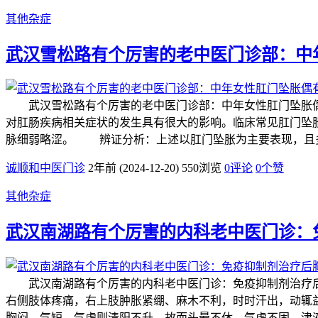
其他杂症
武汉雪松路有个厉害的老中医门诊部：中
武汉雪松路有个厉害的老中医门诊部：中年女性肛门坠胀偶
对肛肠疾病相关症状的发生具有很大的影响。临床常见肛门坠
脉细弱略涩。 辨证分析：上述以肛门坠胀为主要表现，且
诚顺和中医门诊
2年前 (2024-12-20)
550浏览
0评论
0
个赞
其他杂症
武汉南湖路有个厉害的内科老中医门诊：
武汉南湖路有个厉害的内科老中医门诊：免疫抑制剂治疗后
右侧肢体疼痛，右上肢肿胀紧绷、麻木不利，时时汗出，动辄
胸闷、气短。气虚则清阳不升，故而头晕不休。气虚不固，津