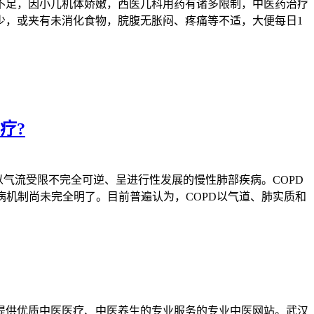
足，因小儿机体娇嫩，西医儿科用药有诸多限制，中医药治疗
少，或夹有未消化食物，脘腹无胀闷、疼痛等不适，大便每日1
疗?
气流受限不完全可逆、呈进行性发展的慢性肺部疾病。COPD
的发病机制尚未完全明了。目前普遍认为，COPD以气道、肺实质和
提供优质中医医疗、中医养生的专业服务的专业中医网站。武汉