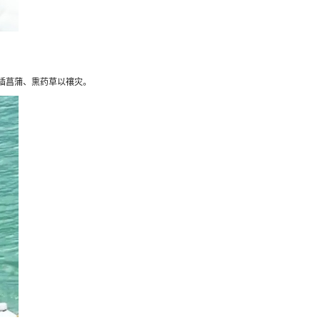
插菖蒲、熏药草以禳灾。