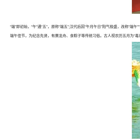
“端”即初始，“午”通“五”，原称“端五”;汉代后因“午月午日”阳气极盛，改称“端午
端午佳节，为纪念先贤，有赛龙舟、食粽子等传统习俗。古人视农历五月为“毒月