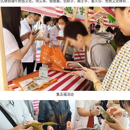
沉浸式体验端午民俗文化，领艾草、做香囊，包粽子、画王字、看义诊、免费艾灸体验…
集五福活动