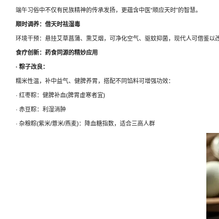
端午习俗中不仅有民族精神的传承发扬，更蕴含中医“顺应天时”的智慧。
顺时调养：借天时祛湿毒
环境干预：悬挂艾草菖蒲、熏艾烟，可净化空气、驱蚊抑菌，现代人可借鉴以改
食疗创新：药食同源的精妙应用
· 粽子改良：
糯米性温，补中益气、健脾养胃，搭配不同馅料可增强功效：
· 红枣粽：健脾补血(脾胃虚寒者宜)
· 赤豆粽：利湿消肿
· 杂粮粽(紫米/薏米/燕麦)：降血糖指数，适合三高人群