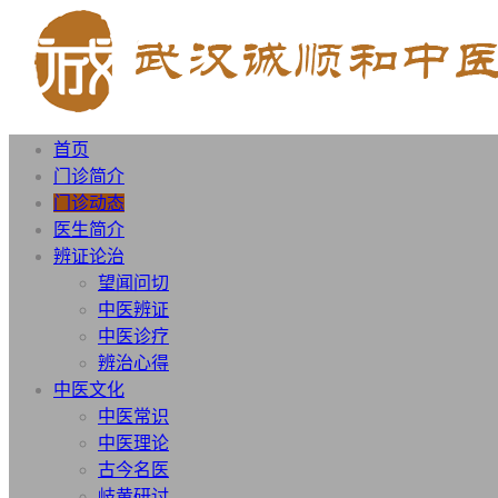
首页
门诊简介
门诊动态
医生简介
辨证论治
望闻问切
中医辨证
中医诊疗
辨治心得
中医文化
中医常识
中医理论
古今名医
岐黄研讨