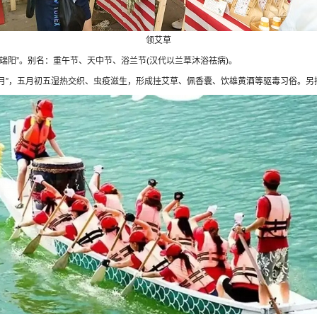
领艾草
”“端阳”。别名：重午节、天中节、浴兰节(汉代以兰草沐浴祛病)。
”，五月初五湿热交织、虫疫滋生，形成挂艾草、佩香囊、饮雄黄酒等驱毒习俗。另