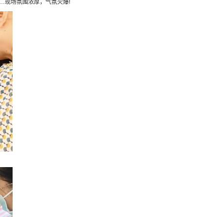
…现场氛围浓厚，气氛火爆!