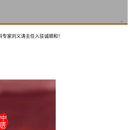
科专家刘义涛主任入驻诚顺和！