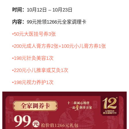
时间：
10月12日 – 10月23日
内容：
99元抢领1266元全家调理卡
•50元大医挂号券3张
•200元成人膏方券2张+100元小儿膏方券1张
•198元针灸美容1次
•220元小儿推拿或艾灸1次
•198元视力养护1次