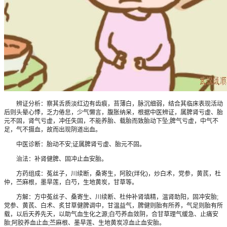
辨证分析：察其舌质淡红边有齿痕，苔薄白，脉沉细弱，结合其临床表现活动
后则头晕心悸，乏力倦怠，少气懒言，腹胀纳呆，根据中医辨证，属脾肾亏虚、胎
元不固，肾气亏虚，冲任失固，不能养胎、载胎而致胎动下坠;脾气亏虚，中气不
足，气不摄血，故而出现阴道出血。
中医诊断：胎动不安;证属脾肾亏虚、胎元不固。
治法：补肾健脾、固冲止血安胎。
方药组成：菟丝子，川续断，桑寄生，阿胶(烊化)，炒白术，党参，黄芪，杜
仲，苎麻根，墨旱莲，白芍，生地黄炭，甘草等。
方解：方中菟丝子、桑寄生、川续断、杜仲补肾填精，温肾助阳，固冲安胎;
党参、黄芪、白术、炙甘草健脾调中，甘温益气，脾健则胎有所养，气足则胎有所
载，以后天养先天，以助气血生化之源;白芍养血敛阴，合甘草理气缓急、止痛安
胎;阿胶养血止血;苎麻根、墨旱莲、生地黄炭凉血止血安胎。