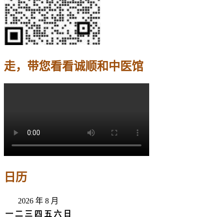
走，带您看看诚顺和中医馆
日历
2026 年 8 月
一
二
三
四
五
六
日