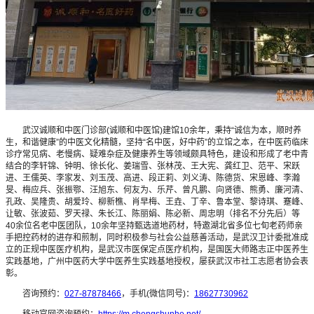
武汉诚顺和中医门诊部(诚顺和中医馆)建馆10余年，秉持“诚信为本，顺时养
生，和谐健康”的中医文化精髓，坚持“名中医，好中药”的立馆之本，在中医药临床
诊疗常见病、老慢病、疑难杂症及健康养生等领域颇具特色，建设和形成了老中青
结合的李轩锦、钟明、徐长化、姜瑞雪、张林茂、王大宪、龚红卫、范平、宋跃
进、王儒英、李家发、刘玉茂、高进、段正莉、刘义涛、陈德货、宋恩峰、李瀚
旻、梅应兵、张振鄂、汪旭东、何友为、乐芹、曾凡鹏、向贤德、熊勇、廉河清、
孔政、吴隆贵、胡爱玲、柳新樵、肖早梅、王垚、丁辛、鲁本堂、黎诗琪、蹇峰、
让敏、张波茹、罗天禄、朱长江、陈丽娟、陈必新、周忠明（排名不分先后）等
40余位名老中医团队，10余年坚持甄选道地药材，特邀湖北省多位七旬老药师亲
手把控药材的进存和煎制，同时积极参与社会公益慈善活动，是武汉卫计委批准成
立的正规中医医疗机构，是武汉市医保定点医疗机构，是国医大师路志正中医养生
实践基地，广州中医药大学中医养生实践基地授权，屡获武汉市社工志愿者协会表
彰。
咨询预约：
027-87878466
，手机(微信同号)：
18627730962
移动官网咨询预约：
https://m.chengshunhe.net/