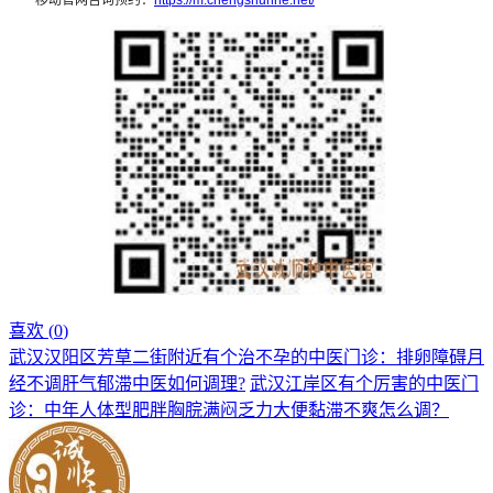
喜欢 (
0
)
武汉汉阳区芳草二街附近有个治不孕的中医门诊：排卵障碍月
经不调肝气郁滞中医如何调理?
武汉江岸区有个厉害的中医门
诊：中年人体型肥胖胸脘满闷乏力大便黏滞不爽怎么调？