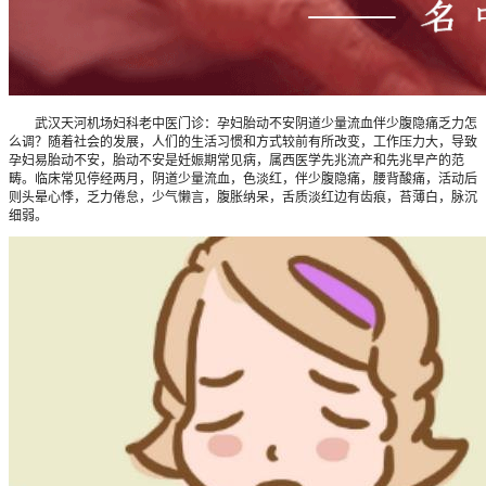
武汉天河机场妇科老中医门诊：孕妇胎动不安阴道少量流血伴少腹隐痛乏力怎
么调？随着社会的发展，人们的生活习惯和方式较前有所改变，工作压力大，导致
孕妇易胎动不安，胎动不安是妊娠期常见病，属西医学先兆流产和先兆早产的范
畴。临床常见停经两月，阴道少量流血，色淡红，伴少腹隐痛，腰背酸痛，活动后
则头晕心悸，乏力倦怠，少气懒言，腹胀纳呆，舌质淡红边有齿痕，苔薄白，脉沉
细弱。