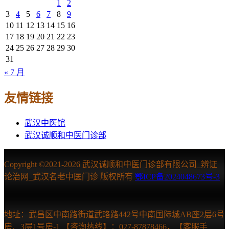
1
2
3
4
5
6
7
8
9
10
11
12
13
14
15
16
17
18
19
20
21
22
23
24
25
26
27
28
29
30
31
« 7 月
友情链接
武汉中医馆
武汉诚顺和中医门诊部
Copyright ©2021-
2026 武汉诚顺和中医门诊部有限公司_辨证
论治网_武汉名老中医门诊 版权所有
鄂ICP备2024048673号-3
地址：武昌区中南路街道武珞路442号中南国际城AB座2层6号
房、3层1号房-1 【咨询热线】：027-87878466，【客服手