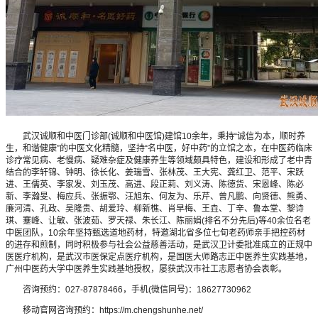
武汉诚顺和中医门诊部(诚顺和中医馆)建馆10余年，秉持“诚信为本，顺时养
生，和谐健康”的中医文化精髓，坚持“名中医，好中药”的立馆之本，在中医药临床
诊疗常见病、老慢病、疑难杂症及健康养生等领域颇具特色，建设和形成了老中青
结合的李轩锦、钟明、徐长化、姜瑞雪、张林茂、王大宪、龚红卫、范平、宋跃
进、王儒英、李家发、刘玉茂、高进、段正莉、刘义涛、陈德货、宋恩峰、陈必
新、李瀚旻、梅应兵、张振鄂、汪旭东、何友为、乐芹、曾凡鹏、向贤德、熊勇、
廉河清、孔政、吴隆贵、胡爱玲、柳新樵、肖早梅、王垚、丁辛、鲁本堂、黎诗
琪、蹇峰、让敏、张波茹、罗天禄、朱长江、陈丽娟(排名不分先后)等40余位名老
中医团队，10余年坚持甄选道地药材，特邀湖北省多位七旬老药师亲手把控药材
的进存和煎制，同时积极参与社会公益慈善活动，是武汉卫计委批准成立的正规中
医医疗机构，是武汉市医保定点医疗机构，是国医大师路志正中医养生实践基地，
广州中医药大学中医养生实践基地授权，屡获武汉市社工志愿者协会表彰。
咨询预约：027-87878466，手机(微信同号)：18627730962
移动官网咨询预约：https://m.chengshunhe.net/