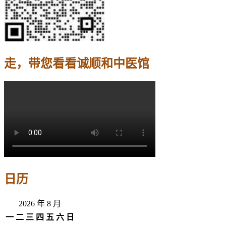
走，带您看看诚顺和中医馆
日历
2026 年 8 月
一
二
三
四
五
六
日