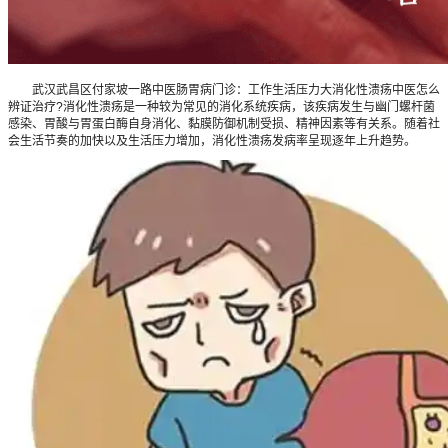
武汉武昌区付家坡一路中医肠胃病门诊：工作生活压力大消化性溃疡中医怎么
辨证治疗?消化性溃疡是一种较为常见的消化系统疾病，该疾病发生与幽门螺杆菌
感染、胃酸与胃蛋白酶自身消化、黏膜防御机制受损、精神因素等有关系。随着社
会生活节奏的加快以及生活压力增加，消化性溃疡发病率呈现逐年上升趋势。