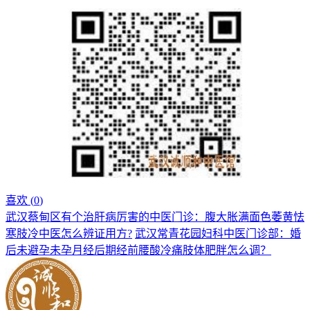
喜欢 (
0
)
武汉蔡甸区有个治肝病厉害的中医门诊：腹大胀满面色萎黄怯
寒肢冷中医怎么辨证用方?
武汉常青花园妇科中医门诊部：婚
后未避孕未孕月经后期经前腰酸冷痛肢体肥胖怎么调？