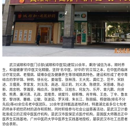
武汉诚顺和中医门诊部(诚顺和中医馆)建馆10余年，秉持“诚信为本，顺时养
生，和谐健康”的中医文化精髓，坚持“名中医，好中药”的立馆之本，在中医药临床
诊疗常见病、老慢病、疑难杂症及健康养生等领域颇具特色，建设和形成了老中青
结合的李轩锦、钟明、徐长化、姜瑞雪、张林茂、王大宪、龚红卫、范平、宋跃
进、王儒英、李家发、刘玉茂、高进、段正莉、刘义涛、陈德货、宋恩峰、陈必
新、周忠明、李瀚旻、梅应兵、张振鄂、汪旭东、何友为、乐芹、曾凡鹏、向贤
德、熊勇、廉河清、孔政、吴隆贵、胡爱玲、柳新樵、肖早梅、王垚、丁辛、鲁本
堂、黎诗琪、蹇峰、让敏、张波茹、罗天禄、朱长江、陈丽娟、杨银锋(排名不分
先后)等40余位名老中医团队，10余年坚持甄选道地药材，特邀湖北省多位七旬老
药师亲手把控药材的进存和煎制，同时积极参与社会公益慈善活动，是武汉卫计委
批准成立的正规中医医疗机构，是武汉市医保定点医疗机构，是国医大师路志正中
医养生实践基地，广州中医药大学中医养生实践基地授权，屡获武汉市社工志愿者
协会表彰。