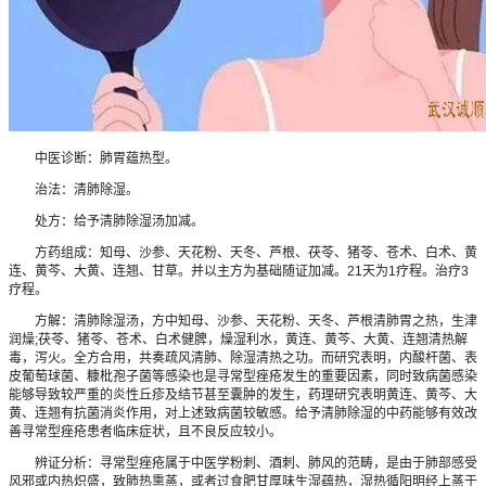
中医诊断：肺胃蕴热型。
治法：清肺除湿。
处方：给予清肺除湿汤加减。
方药组成：知母、沙参、天花粉、天冬、芦根、茯苓、猪苓、苍术、白术、黄
连、黄芩、大黄、连翘、甘草。并以主方为基础随证加减。21天为1疗程。治疗3
疗程。
方解：清肺除湿汤，方中知母、沙参、天花粉、天冬、芦根清肺胃之热，生津
润燥;茯苓、猪苓、苍术、白术健脾，燥湿利水，黄连、黄芩、大黄、连翘清热解
毒，泻火。全方合用，共奏疏风清肺、除湿清热之功。而研究表明，内酸杆菌、表
皮葡萄球菌、糠枇孢子菌等感染也是寻常型痤疮发生的重要因素，同时致病菌感染
能够导致较严重的炎性丘疹及结节甚至囊肿的发生，药理研究表明黄连、黄芩、大
黄、连翘有抗菌消炎作用，对上述致病菌较敏感。给予清肺除湿的中药能够有效改
善寻常型痤疮患者临床症状，且不良反应较小。
辨证分析：寻常型痤疮属于中医学粉刺、酒刺、肺风的范畴，是由于肺部感受
风邪或内热炽盛，致肺热熏蒸，或者过食肥甘厚味生湿蕴热，湿热循阳明经上蒸于