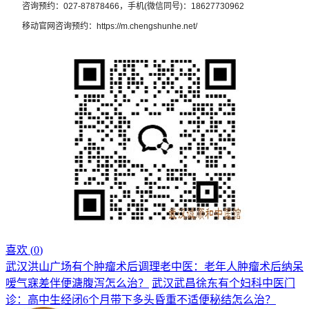
咨询预约：027-87878466，手机(微信同号)：18627730962
移动官网咨询预约：https://m.chengshunhe.net/
喜欢 (
0
)
武汉洪山广场有个肿瘤术后调理老中医：老年人肿瘤术后纳呆
嗳气寐差伴便溏腹泻怎么治？
武汉武昌徐东有个妇科中医门
诊：高中生经闭6个月带下多头昏重不适便秘结怎么治？