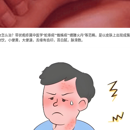
治？带状疱疹属中医学“蛇串疮”“蜘蛛疮”“缠腰火丹”等范畴。是以皮肤上出现成
欲饮，小便黄，大便溏，舌缘有齿印，苔白腻，脉滑数。