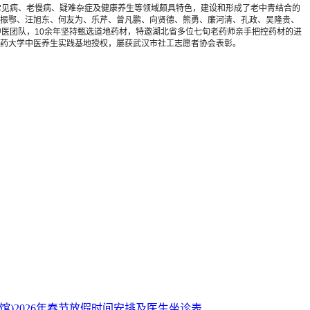
疗常见病、老慢病、疑难杂症及健康养生等领域颇具特色，建设和形成了老中青结合的
振鄂、汪旭东、何友为、乐芹、曾凡鹏、向贤德、熊勇、廉河清、孔政、吴隆贵、
医团队，10余年坚持甄选道地药材，特邀湖北省多位七旬老药师亲手把控药材的进
药大学中医养生实践基地授权，屡获武汉市社工志愿者协会表彰。
馆)2026年春节放假时间安排及医生坐诊表