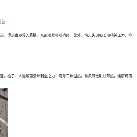
热，湿热毒邪侵入肌肤，从而引发带状疱疹。此外，情志失调如长期精神压力、抑
运。栀子、木通增强清热利湿之力，清除三焦湿热。防风疏散肌肤郁热，缓解疼痛