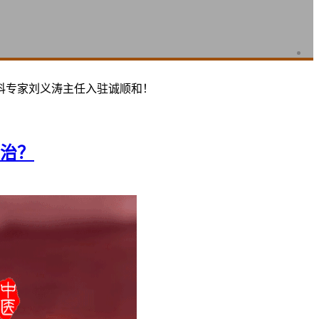
科专家刘义涛主任入驻诚顺和！
治？