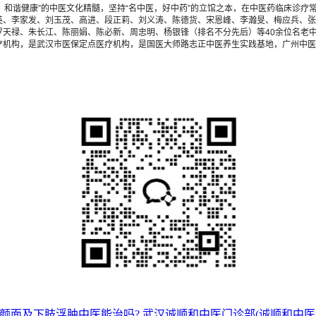
，和谐健康”的中医文化精髓，坚持“名中医，好中药”的立馆之本，在中医药临床诊
英、李家发、刘玉茂、高进、段正莉、刘义涛、陈德货、宋恩峰、李瀚旻、梅应兵、张
天禄、朱长江、陈丽娟、陈必新、周忠明、杨银锋（排名不分先后）等40余位名老中
疗机构，是武汉市医保定点医疗机构，是国医大师路志正中医养生实践基地，广州中医
颜面及下肢浮肿中医能治吗?
武汉诚顺和中医门诊部(诚顺和中医