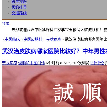
医生排班
预约挂号
交通路线
登录
热烈欢迎武汉中医乳腺科专家李宝玉教授入驻诚顺和！ 
中医临床
中医皮肤科
带状疱疹
武汉治皮肤病哪家医院比
>
>
>
>
武汉治皮肤病哪家医院比较好？中年男性
带状疱疹
诚顺和中医门诊
6个月前 (02-03)
502次浏览
0个评论