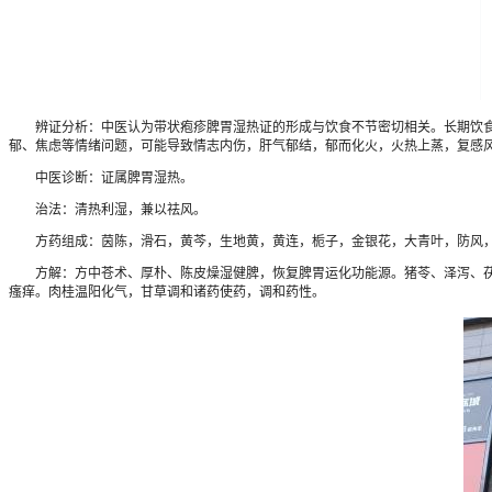
辨证分析：中医认为带状疱疹脾胃湿热证的形成与饮食不节密切相关。长期饮食不
郁、焦虑等情绪问题，可能导致情志内伤，肝气郁结，郁而化火，火热上蒸，复感
中医诊断：证属脾胃湿热。
治法：清热利湿，兼以祛风。
方药组成：茵陈，滑石，黄芩，生地黄，黄连，栀子，金银花，大青叶，防风，
方解：方中苍术、厚朴、陈皮燥湿健脾，恢复脾胃运化功能源。猪苓、泽泻、茯苓
瘙痒。肉桂温阳化气，甘草调和诸药使药，调和药性。