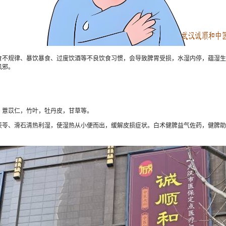
规律、暴饮暴食、过度饮酒等不良饮食习惯，会导致脾胃受损，水湿内停，蕴湿生
风邪。
薏苡仁，竹叶，牡丹皮，甘草等。
、滑石清热利湿，使湿热从小便而出，缓解皮损症状。白术健脾益气佐药，健脾助