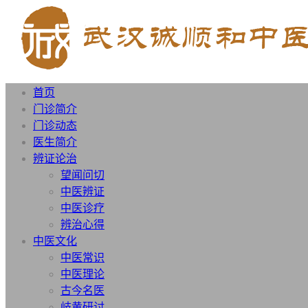
首页
门诊简介
门诊动态
医生简介
辨证论治
望闻问切
中医辨证
中医诊疗
辨治心得
中医文化
中医常识
中医理论
古今名医
岐黄研讨