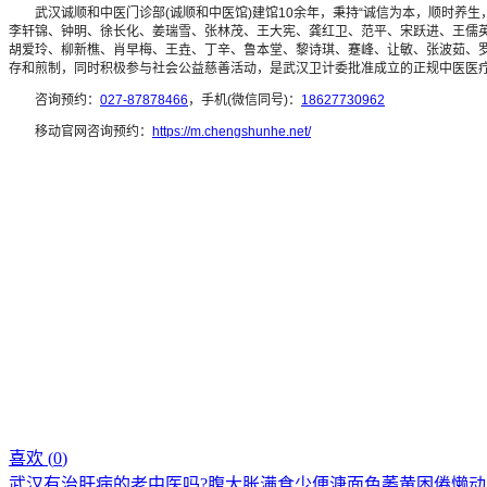
武汉诚顺和中医门诊部(诚顺和中医馆)建馆10余年，秉持“诚信为本，顺时养生
李轩锦、钟明、徐长化、姜瑞雪、张林茂、王大宪、龚红卫、范平、宋跃进、王儒
胡爱玲、柳新樵、肖早梅、王垚、丁辛、鲁本堂、黎诗琪、蹇峰、让敏、张波茹、罗
存和煎制，同时积极参与社会公益慈善活动，是武汉卫计委批准成立的正规中医医
咨询预约：
027-87878466
，手机(微信同号)：
18627730962
移动官网咨询预约：
https://m.chengshunhe.net/
喜欢 (
0
)
武汉有治肝病的老中医吗?腹大胀满食少便溏面色萎黄困倦懒动