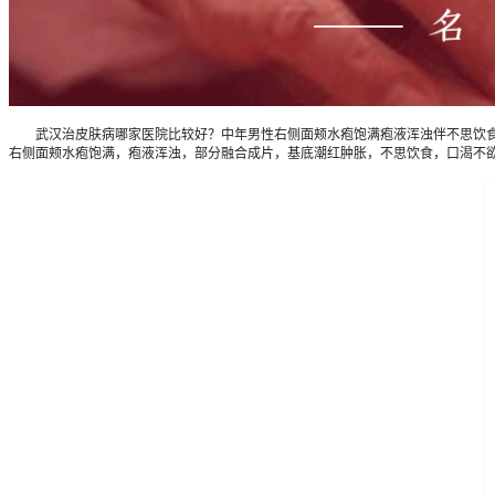
武汉治皮肤病哪家医院比较好？中年男性右侧面颊水疱饱满疱液浑浊伴不思饮食怎么
右侧面颊水疱饱满，疱液浑浊，部分融合成片，基底潮红肿胀，不思饮食，口渴不