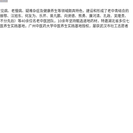
疗常见病、老慢病、疑难杂症及健康养生等领域颇具特色，建设和形成了老中青结合的
振鄂、汪旭东、何友为、乐芹、曾凡鹏、向贤德、熊勇、廉河清、孔政、吴隆贵、
分先后）等40余位名老中医团队，10余年坚持甄选道地药材，特邀湖北省多位七
医养生实践基地，广州中医药大学中医养生实践基地授权，屡获武汉市社工志愿者