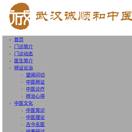
首页
门诊简介
门诊动态
医生简介
辨证论治
望闻问切
中医辨证
中医诊疗
辨治心得
中医文化
中医常识
中医理论
古今名医
岐黄研讨