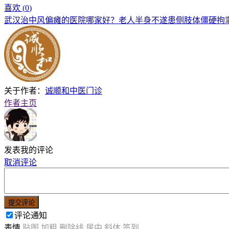
喜欢 (
0
)
武汉治中风偏瘫的医院哪家好？老人半身不遂患侧肢体僵硬拘
关于作者：
诚顺和中医门诊
作者主页
发表我的评论
取消评论
提交评论
评论通知
表情
贴图
加粗
删除线
居中
斜体
签到