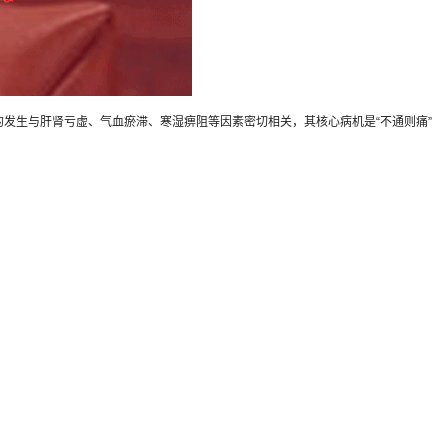
发生与肝肾亏虚、气血瘀滞、寒湿痹阻等因素密切相关，其核心病机是“不通则痛”