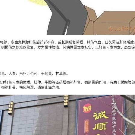
健，多由急性腰扭伤后迁延不愈，或长期反复劳损，耗伤气血，日久累及肝肾所致。中
，则损伤之处难以修复，发为慢性腰痛。其病性属本虚标实，以肝肾亏虚为本，局部瘀
芎、人参、当归、芍药、干地黄、甘草等。
理肝肾亏虚的体质。杜仲、牛膝等臣药增强补肝肾、强筋骨的作用，有助于缓解腰部
、强筋壮骨、祛风除湿、通痹止痛之功。