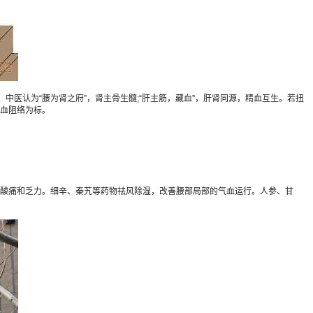
医认为“腰为肾之府”，肾主骨生髓;“肝主筋，藏血”，肝肾同源，精血互生。若扭
血阻络为标。
酸痛和乏力。细辛、秦艽等药物祛风除湿，改善腰部局部的气血运行。人参、甘