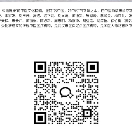
，和谐健康”的中医文化精髓，坚持“名中医，好中药”的立馆之本，在中医药临床诊
英、李家发、刘玉茂、高进、段正莉、刘义涛、陈德货、宋恩峰、李瀚旻、梅应兵、张
天禄、朱长江、陈丽娟、陈必新、周忠明、杨银锋、胡运莲、胡淙恺、徐竹梅（排名不
计委批准成立的正规中医医疗机构，是武汉市医保定点医疗机构，是国医大师路志正中