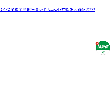
膝骨关节炎关节疼痛僵硬伴活动受限中医怎么辨证治疗?