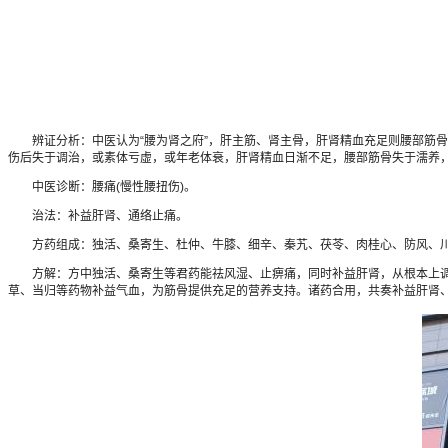
辨证分析：中医认为“腰为肾之府”，肝主筋、肾主骨，肝肾精血充足则腰部筋骨强
伤后失于调治，或素体亏虚，或年老体衰，肝肾精血日渐不足，腰部筋骨失于濡养
中医诊断：腰痛(慢性腰扭伤)。
治法：补益肝肾、通络止痛。
方药组成：独活、桑寄生、杜仲、牛膝、细辛、秦艽、茯苓、肉桂心、防风、川
方解：方中独活、桑寄生等君药能祛风湿、止痹痛，同时补益肝肾，从根本上调
草、当归等药物补益气血，为筋骨提供充足的营养支持。诸药合用，共奏补益肝肾