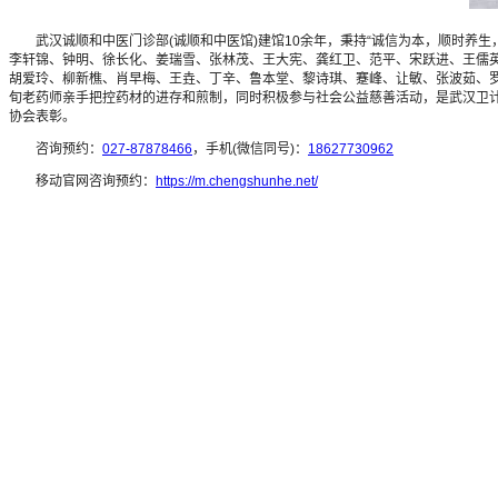
武汉诚顺和中医门诊部(诚顺和中医馆)建馆10余年，秉持“诚信为本，顺时养生
李轩锦、钟明、徐长化、姜瑞雪、张林茂、王大宪、龚红卫、范平、宋跃进、王儒
胡爱玲、柳新樵、肖早梅、王垚、丁辛、鲁本堂、黎诗琪、蹇峰、让敏、张波茹、罗
旬老药师亲手把控药材的进存和煎制，同时积极参与社会公益慈善活动，是武汉卫
协会表彰。
咨询预约：
027-87878466
，手机(微信同号)：
18627730962
移动官网咨询预约：
https://m.chengshunhe.net/