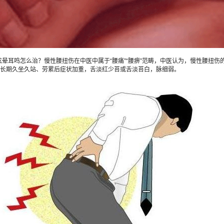
鸣怎么治？慢性腰扭伤在中医中属于“腰痛”“腰痹”范畴，中医认为，慢性腰扭伤的
，长期久坐久站、劳累后症状加重，舌淡红少苔或舌淡苔白，脉细弱。