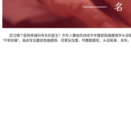
武汉哪个医院疼痛科有名的医生？中年人腰扭伤持续半年腰部隐痛缠绵伴头目眩晕耳
“不荣则痛”。临床常见腰部隐痛缠绵、劳累后加重，伴腰膝酸软，头目眩晕，耳鸣