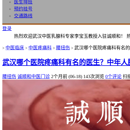
医生排班
预约挂号
交通路线
登录
热烈欢迎武汉中医乳腺科专家李宝玉教授入驻诚顺和！ 
中医临床
中医疼痛科
腰扭伤
武汉哪个医院疼痛科有名的
>
>
>
>
武汉哪个医院疼痛科有名的医生？中年人
腰扭伤
诚顺和中医门诊
2个月前 (06-18)
143次浏览
0个评论
扫