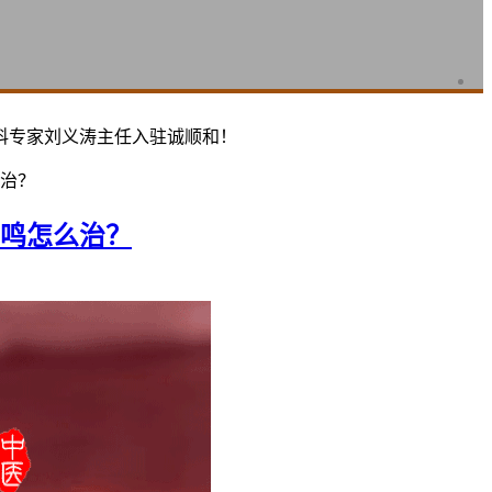
科专家刘义涛主任入驻诚顺和！
治？
鸣怎么治？