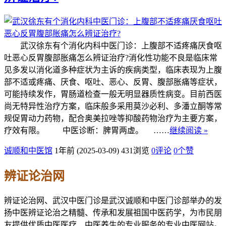
武汉徐东有个消化内科中医门诊：上腹部不适疼痛厌食呕
吐恶心反胃腹部胀痛怎么辨证治疗?消化性功能不良是临床常
见多发以消化道多种症状为主诉的疾病类型，临床表现为上腹
部不适或疼痛、厌食、呕吐、恶心、反胃、腹部胀痛等症状，
可能持续发作，胃肠道检查一般无明显器质性病变。目前西医
尚无特异性治疗方案，临床般多采用莫沙必利、多潘立酮等常
规促胃动力药物，配合奥美拉唑等抑酸药物治疗为主要方案，
疗效有限。 中医诊断：脾胃两虚。 ……
继续阅读 »
诚顺和中医馆
1年前 (2025-03-09)
431浏览
0评论
0
个赞
辨证论治网
辨证论治网、武汉中医门诊是武汉诚顺和中医门诊部举办的发
扬中医辨证论治之精髓、传承和发展祖国中医药学，为市民朋
友提供优质中医医疗、中医养生的专业服务的专业中医网站。