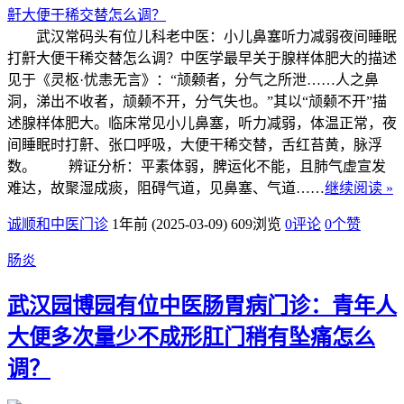
武汉常码头有位儿科老中医：小儿鼻塞听力减弱夜间睡眠
打鼾大便干稀交替怎么调？中医学最早关于腺样体肥大的描述
见于《灵枢·忧恚无言》：“颃颡者，分气之所泄……人之鼻
洞，涕出不收者，颃颡不开，分气失也。”其以“颃颡不开”描
述腺样体肥大。临床常见小儿鼻塞，听力减弱，体温正常，夜
间睡眠时打鼾、张口呼吸，大便干稀交替，舌红苔黄，脉浮
数。 辨证分析：平素体弱，脾运化不能，且肺气虚宣发
难达，故聚湿成痰，阻碍气道，见鼻塞、气道……
继续阅读 »
诚顺和中医门诊
1年前 (2025-03-09)
609浏览
0评论
0
个赞
肠炎
武汉园博园有位中医肠胃病门诊：青年人
大便多次量少不成形肛门稍有坠痛怎么
调？