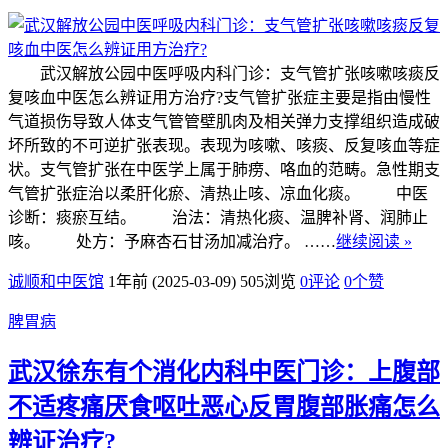
武汉解放公园中医呼吸内科门诊：支气管扩张咳嗽咳痰反
复咳血中医怎么辨证用方治疗?支气管扩张症主要是指由慢性
气道损伤导致人体支气管管壁肌肉及相关弹力支撑组织造成破
坏所致的不可逆扩张表现。表现为咳嗽、咳痰、反复咳血等症
状。支气管扩张在中医学上属于肺痨、咯血的范畴。急性期支
气管扩张症治以柔肝化瘀、清热止咳、凉血化痰。 中医
诊断：痰瘀互结。 治法：清热化痰、温脾补肾、润肺止
咳。 处方：予麻杏石甘汤加减治疗。 ……
继续阅读 »
诚顺和中医馆
1年前 (2025-03-09)
505浏览
0评论
0
个赞
脾胃病
武汉徐东有个消化内科中医门诊：上腹部
不适疼痛厌食呕吐恶心反胃腹部胀痛怎么
辨证治疗?