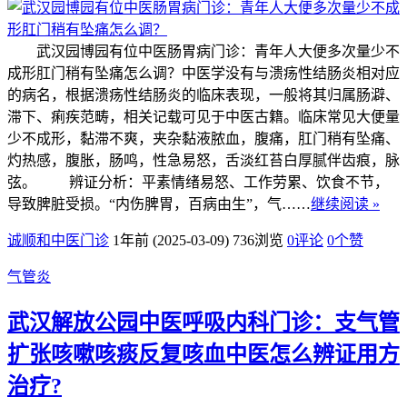
武汉园博园有位中医肠胃病门诊：青年人大便多次量少不
成形肛门稍有坠痛怎么调？中医学没有与溃疡性结肠炎相对应
的病名，根据溃疡性结肠炎的临床表现，一般将其归属肠澼、
滞下、痢疾范畴，相关记载可见于中医古籍。临床常见大便量
少不成形，黏滞不爽，夹杂黏液脓血，腹痛，肛门稍有坠痛、
灼热感，腹胀，肠鸣，性急易怒，舌淡红苔白厚腻伴齿痕，脉
弦。 辨证分析：平素情绪易怒、工作劳累、饮食不节，
导致脾脏受损。“内伤脾胃，百病由生”，气……
继续阅读 »
诚顺和中医门诊
1年前 (2025-03-09)
736浏览
0评论
0
个赞
气管炎
武汉解放公园中医呼吸内科门诊：支气管
扩张咳嗽咳痰反复咳血中医怎么辨证用方
治疗?