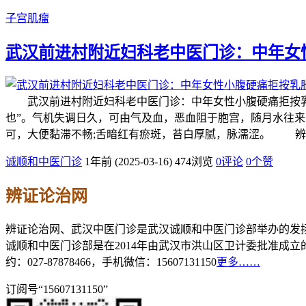
子宫肌瘤
武汉前进村附近妇科老中医门诊：中年女
武汉前进村附近妇科老中医门诊：中年女性小腹硬痛拒按乳胀
也”。气机失调日久，可由气及血，恶血阻于胞宫，随月水往
可，大便黏滞不畅;舌暗红有瘀斑，苔白厚腻，脉濡涩。 辨
诚顺和中医门诊
1年前 (2025-03-16)
474浏览
0评论
0
个赞
辨证论治网
辨证论治网、武汉中医门诊是武汉诚顺和中医门诊部举办的发
诚顺和中医门诊部是在2014年由武汉市洪山区卫计委批准成
约：027-87878466，手机微信：15607131150
更多……
订阅号“15607131150”