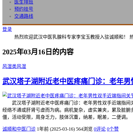
医生排班
预约挂号
交通路线
登录
热烈欢迎武汉中医乳腺科专家李宝玉教授入驻诚顺和！ 
2025年03月16日的内容
风湿类风湿
武汉塔子湖附近老中医疼痛门诊：老年男
武汉塔子湖附近老中医疼痛门诊：老年男性双手近端指间关
经络不通或肝肾亏虚而为病。病机复杂，虚实兼夹，累及脏腑
僵，活动受限，周身乏力，肢体沉重，纳差，眠差，二便调
诚顺和中医门诊
1年前 (2025-03-16)
564浏览
0评论
0
个赞