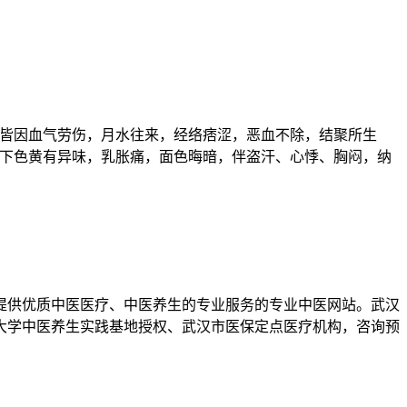
皆因血气劳伤，月水往来，经络痞涩，恶血不除，结聚所生
带下色黄有异味，乳胀痛，面色晦暗，伴盗汗、心悸、胸闷，纳
提供优质中医医疗、中医养生的专业服务的专业中医网站。武汉
药大学中医养生实践基地授权、武汉市医保定点医疗机构，咨询预