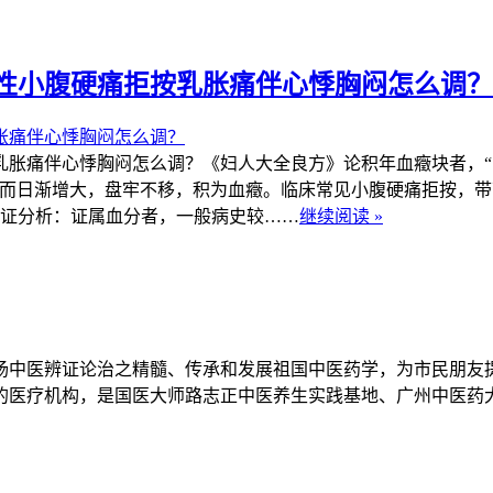
性小腹硬痛拒按乳胀痛伴心悸胸闷怎么调？
痛伴心悸胸闷怎么调？《妇人大全良方》论积年血癥块者，“
来而日渐增大，盘牢不移，积为血癥。临床常见小腹硬痛拒按，
证分析：证属血分者，一般病史较……
继续阅读 »
扬中医辨证论治之精髓、传承和发展祖国中医药学，为市民朋友
立的医疗机构，是国医大师路志正中医养生实践基地、广州中医