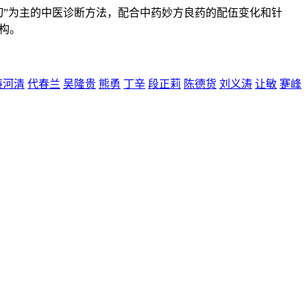
切”为主的中医诊断方法，配合中药妙方良药的配伍变化和针
构。
廉河清
代春兰
吴隆贵
熊勇
丁辛
段正莉
陈德货
刘义涛
让敏
蹇峰