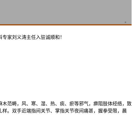
科专家刘义涛主任入驻诚顺和！
木范畴，风、寒、湿、热、痰、瘀等邪气，痹阻肢体经络，致
扎样。双手近端指间关节、掌指关节夜间痛甚，握拳受限，晨