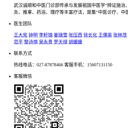
武汉诚顺和中医门诊部传承与发展祖国中医学“辨证施治
灸、推拿、药浴、理疗等丰富疗法，是集“中医诊疗、中
医生团队
王大宪
钟明
李轩锦
姜瑞雪
张压西
徐长化
王儒英
张林茂
范平
黎诗祺
吴永贵
罗天禄
胡媛媛
联系方式
热线电话：027-87878466 客服手机：15607131150
客服微信