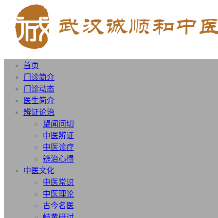
首页
门诊简介
门诊动态
医生简介
辨证论治
望闻问切
中医辨证
中医诊疗
辨治心得
中医文化
中医常识
中医理论
古今名医
岐黄研讨