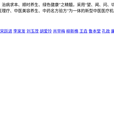
、治病求本、顺时养生、绿色健康”之精髓，采用“望、闻、问、
医理疗、中医美容养生、中药名方验方”为一体的新型中医医疗机
宋跃进
李家发
刘玉茂
胡爱玲
肖早梅
柳新樵
王垚
鲁本堂
孔政