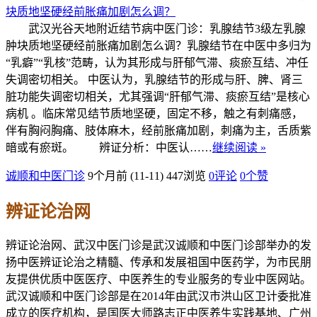
武汉光谷天地附近结节病中医门诊：乳腺结节3级左乳腺
肿块质地坚硬经前胀痛加剧怎么调？乳腺结节在中医中多归为
“乳癖”“乳核”范畴，认为其形成与肝郁气滞、痰瘀互结、冲任
失调密切相关。 中医认为，乳腺结节的形成与肝、脾、肾三
脏功能失调密切相关，尤其强调“肝郁气滞、痰瘀互结”是核心
病机 。临床常见结节质地坚硬，固定不移，触之有刺痛感，
伴有胸闷胸痛、肢体麻木，经前胀痛加剧，刺痛为主，舌质紫
暗或有瘀斑。 辨证分析：中医认……
继续阅读 »
诚顺和中医门诊
9个月前 (11-11)
447浏览
0评论
0
个赞
辨证论治网
辨证论治网、武汉中医门诊是武汉诚顺和中医门诊部举办的发
扬中医辨证论治之精髓、传承和发展祖国中医药学，为市民朋
友提供优质中医医疗、中医养生的专业服务的专业中医网站。
武汉诚顺和中医门诊部是在2014年由武汉市洪山区卫计委批准
成立的医疗机构，是国医大师路志正中医养生实践基地、广州