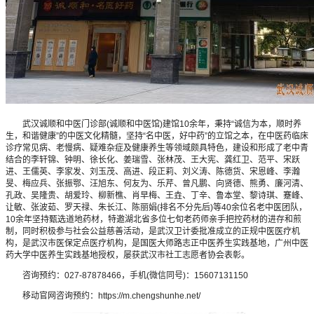
武汉诚顺和中医门诊部(诚顺和中医馆)建馆10余年，秉持“诚信为本，顺时养
生，和谐健康”的中医文化精髓，坚持“名中医，好中药”的立馆之本，在中医药临床
诊疗常见病、老慢病、疑难杂症及健康养生等领域颇具特色，建设和形成了老中青
结合的李轩锦、钟明、徐长化、姜瑞雪、张林茂、王大宪、龚红卫、范平、宋跃
进、王儒英、李家发、刘玉茂、高进、段正莉、刘义涛、陈德货、宋恩峰、李瀚
旻、梅应兵、张振鄂、汪旭东、何友为、乐芹、曾凡鹏、向贤德、熊勇、廉河清、
孔政、吴隆贵、胡爱玲、柳新樵、肖早梅、王垚、丁辛、鲁本堂、黎诗琪、蹇峰、
让敏、张波茹、罗天禄、朱长江、陈丽娟(排名不分先后)等40余位名老中医团队，
10余年坚持甄选道地药材，特邀湖北省多位七旬老药师亲手把控药材的进存和煎
制，同时积极参与社会公益慈善活动，是武汉卫计委批准成立的正规中医医疗机
构，是武汉市医保定点医疗机构，是国医大师路志正中医养生实践基地，广州中医
药大学中医养生实践基地授权，屡获武汉市社工志愿者协会表彰。
咨询预约：027-87878466，手机(微信同号)：15607131150
移动官网咨询预约：https://m.chengshunhe.net/