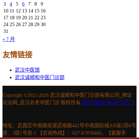
3
4
5
6
7
8
9
10
11
12
13
14
15
16
17
18
19
20
21
22
23
24
25
26
27
28
29
30
31
« 7 月
友情链接
武汉中医馆
武汉诚顺和中医门诊部
Copyright ©2021-
2026 武汉诚顺和中医门诊部有限公司_辨证
论治网_武汉名老中医门诊 版权所有
鄂ICP备2024048673号-3
地址：武昌区中南路街道武珞路442号中南国际城AB座2层6号
房、3层1号房-1 【咨询热线】：027-87878466，【客服手