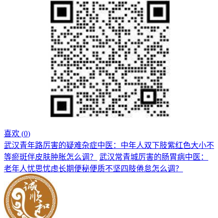
喜欢 (
0
)
武汉青年路厉害的疑难杂症中医：中年人双下肢紫红色大小不
等瘀斑伴皮肤肿胀怎么调？
武汉常青城厉害的肠胃病中医：
老年人忧思忧虑长期便秘便质不坚四肢倦怠怎么调？