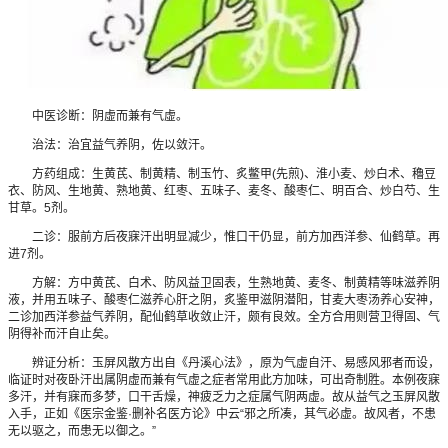
中医诊断：阴虚而兼有气虚。
治法：治宜益气养阴，佐以敛汗。
方药组成：生黄芪、制黄精、制玉竹、炙鳖甲(先煎)、淮小麦、炒白术、穭豆
衣、防风、生地黄、熟地黄、红枣、五味子、麦冬、酸枣仁、明百合、炒白芍、生
甘草。5剂。
二诊：服前方后夜寐汗出明显减少，惟口干仍显，前方加西洋参、仙鹤草。再
进7剂。
方解：方中黄芪、白术、防风益卫固表，生熟地黄、麦冬、制黄精等味滋养阴
液，并用五味子、酸枣仁滋养心肝之阴，炙鉴甲滋阴潜阳，甘麦大枣汤养心安神，
二诊加西洋参益气养阴，配仙鹤草收敛止汗，颇有良效。全方合用则营卫得固、气
阴得补而汗自止矣。
辨证分析：玉屏风散方出自《丹溪心法》，原为气虚自汗、易感风邪者而设，
临证时对夜卧汗出属阴虚而兼有气虚之症者常用此方加味，可出奇制胜。本例夜寐
多汗，并有寐而多梦，口干舌燥，神疲乏力之症属气阴两虚。故从益气之玉屏风散
入手，正如《医宗金鉴·删补名医方论》中云“邪之所凑，其气必虚。故风者，不患
无以驱之，而患无以御之。”