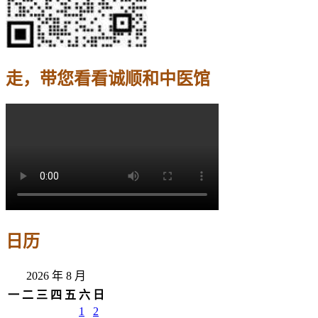
走，带您看看诚顺和中医馆
日历
2026 年 8 月
一
二
三
四
五
六
日
1
2