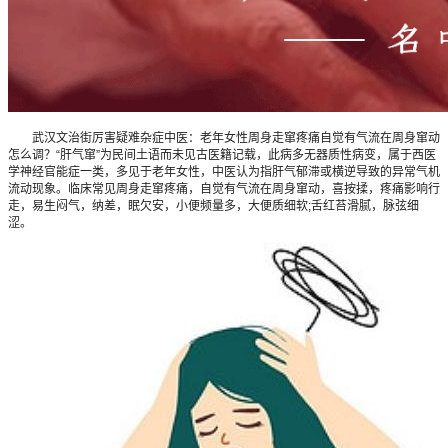
武汉文治街厉害疑难杂症中医：老年女性周身走窜疼痛自觉有气流在周身窜动
怎么调？“肝气窜”为民间土语而未见古医籍记载，此病多无器质性病变，属于西医
学神经官能症一类，多见于老年女性，中医认为指肝气郁滞或横逆导致的异常气机
流动现象。临床常见周身走窜疼痛，自觉有气流在周身窜动，喜按揉，疼痛影响行
走，易生闷气，纳差，眠欠安，小便频量多，大便质细软;舌红苔滑腻，脉弦细
涩。