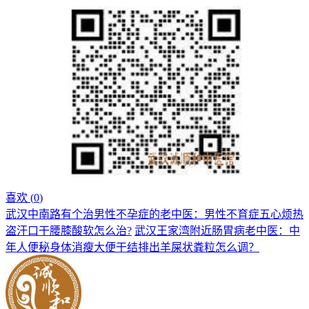
喜欢 (
0
)
武汉中南路有个治男性不孕症的老中医：男性不育症五心烦热
盗汗口干腰膝酸软怎么治?
武汉王家湾附近肠胃病老中医：中
年人便秘身体消瘦大便干结排出羊屎状粪粒怎么调？