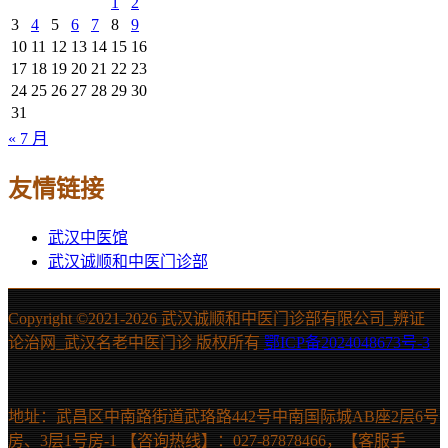
1
2
3
4
5
6
7
8
9
10
11
12
13
14
15
16
17
18
19
20
21
22
23
24
25
26
27
28
29
30
31
« 7 月
友情链接
武汉中医馆
武汉诚顺和中医门诊部
Copyright ©2021-
2026 武汉诚顺和中医门诊部有限公司_辨证
论治网_武汉名老中医门诊 版权所有
鄂ICP备2024048673号-3
地址：武昌区中南路街道武珞路442号中南国际城AB座2层6号
房、3层1号房-1 【咨询热线】：027-87878466，【客服手