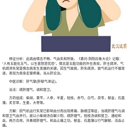
辨证分析：此病由情志不畅、气血失和所致，《素问·阴阳应象大论》记载：
“人有五脏化五气，以生喜怒悲忧恐”，情志是五脏功能的外在表现，肝主疏泄，气
机疏泄失常是情志病发生发展的关键。因生气致病，肝失疏泄，致气机运行不循常
道，表现为周身走窜疼痛，当从肝论治。
中医诊断：肝气窜(肝郁气滞证)。
治法：疏肝理气，调和营卫。
方药组成：柴胡，黄芩，人参，半夏，桂枝，赤芍，白芍，茯苓，郁金，石菖
蒲，炙甘草，生姜，大枣等。
方解：因气机运行失常已影响血分而出现疼痛、脉细涩等症，当疏肝理气与调
和营卫气血并行。故以小柴胡汤合解少阳、疏肝理气，桂枝汤调和营卫、通经和
血，两方合用，共奏疏肝理气、和血止痛之功。郁金、石菖蒲以行气解郁、活血止
痛。