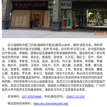
武汉诚顺和中医门诊部(诚顺和中医馆)建馆10余年，秉持“诚信为本，顺时养
生，和谐健康”的中医文化精髓，坚持“名中医，好中药”的立馆之本，在中医药临床
诊疗常见病、老慢病、疑难杂症及健康养生等领域颇具特色，建设和形成了老中青
结合的李轩锦、钟明、徐长化、姜瑞雪、张林茂、王大宪、龚红卫、范平、宋跃
进、王儒英、李家发、刘玉茂、高进、段正莉、刘义涛、陈德货、宋恩峰、李瀚
旻、梅应兵、张振鄂、汪旭东、何友为、乐芹、曾凡鹏、向贤德、熊勇、廉河清、
孔政、吴隆贵、胡爱玲、柳新樵、肖早梅、王垚、丁辛、鲁本堂、黎诗琪、蹇峰、
让敏、张波茹、罗天禄、朱长江、陈丽娟（排名不分先后）等40余位名老中医团
队，10余年坚持甄选道地药材，特邀湖北省多位七旬老药师亲手把控药材的进存
和煎制，同时积极参与社会公益慈善活动，是武汉卫计委批准成立的正规中医医疗
机构，是武汉市医保定点医疗机构，是国医大师路志正中医养生实践基地，广州中
医药大学中医养生实践基地授权，屡获武汉市社工志愿者协会表彰。
咨询预约：
027-87878466
，手机(微信同号)：
15607131150
移动官网咨询预约：
https://m.chengshunhe.net/