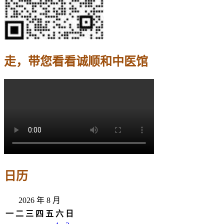
走，带您看看诚顺和中医馆
日历
2026 年 8 月
一
二
三
四
五
六
日