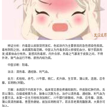
辨证分析：丹毒是以皮肤突然发红、色如涂丹为主要表现的急性感染性疾病。
毒有阴阳之别，本病属阳毒范畴。中医认为丹毒多因火邪侵犯血分，郁于肌肤而
发;或素体血分有热，复感风热毒邪，内外合邪，热毒之气暴发于皮肤之间，不得
外泄，致气血运行不畅、瘀热内结为病。
中医诊断：阳毒。
治法：清热毒、通经脉、利气血。
处方：炙桂枝，赤芍，川牛膝，桃仁，炙升麻，生甘草，蒲公英，连翘，忍冬
藤，玄明粉(冲服)。
方解：本病因于内而发于外，临床常见患处疼痛较剧烈，伴皮肤红肿灼热，舌
苔以薄白、白燥或根黄为多，脉象以沉数为主。治疗以清热毒、通经脉、利气血为
主要方法。本案一诊主方桂枝汤加桃仁、川牛膝行瘀散结，升麻、忍冬藤、连翘、
蒲公英清热解毒，患里热便秘，故加玄明粉润下，若舌苔老黄而腹胀满，大黄亦可
加入。