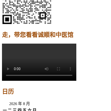
走，带您看看诚顺和中医馆
日历
2026 年 8 月
一
二
三
四
五
六
日