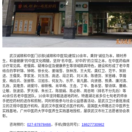
武汉诚顺和中医门诊部(诚顺和中医馆)建馆10余年，秉持“诚信为本，顺时养
生，和谐健康”的中医文化精髓，坚持“名中医，好中药”的立馆之本，在中医药临床
诊疗常见病、老慢病、疑难杂症及健康养生等领域颇具特色，建设和形成了老中青
结合的李轩锦、钟明、徐长化、姜瑞雪、张林茂、王大宪、龚红卫、范平、宋跃
进、王儒英、李家发、刘玉茂、高进、段正莉、刘义涛、陈德货、宋恩峰、李瀚
旻、梅应兵、张振鄂、汪旭东、何友为、乐芹、曾凡鹏、向贤德、熊勇、廉河清、
孔政、吴隆贵、胡爱玲、柳新樵、肖早梅、王垚、丁辛、鲁本堂、黎诗琪、蹇峰、
让敏、张波茹、罗天禄、朱长江、陈丽娟、陈必新、周忠明（排名不分先后）等
40余位名老中医团队，10余年坚持甄选道地药材，特邀湖北省多位七旬老药师亲
手把控药材的进存和煎制，同时积极参与社会公益慈善活动，是武汉卫计委批准成
立的正规中医医疗机构，是武汉市医保定点医疗机构，是国医大师路志正中医养生
实践基地，广州中医药大学中医养生实践基地授权，屡获武汉市社工志愿者协会表
彰。
咨询预约：
027-87878466
，手机(微信同号)：
18627730962