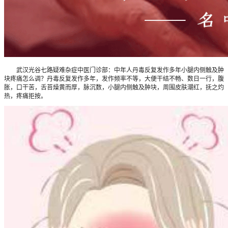
武汉光谷七路疑难杂症中医门诊部：中年人丹毒反复发作多年小腿内侧触及肿
块疼痛怎么调？丹毒反复发作多年，发作频率不等，大便干结不畅、数日一行，腹
胀，口干苦，舌苔燥黄而厚，脉沉数，小腿内侧触及肿块，周围皮肤潮红，抚之灼
热，疼痛拒按。