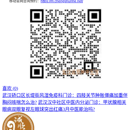
移动官网咨询预约：
https://m.chengshunhe.net/
喜欢 (
0
)
武汉硚口区长堤街风湿免疫科门诊：四肢关节肿胀僵痛加重伴
胸闷咳喘怎么治?
武汉汉中社区中医内分泌门诊：甲状腺相关
眼病双眼复视左眼球突出红痛3月中医能治吗?