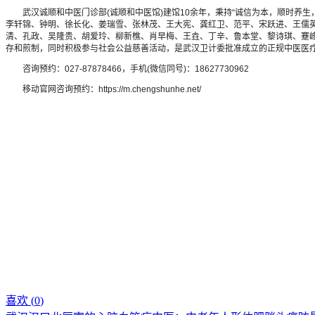
武汉诚顺和中医门诊部(诚顺和中医馆)建馆10余年，秉持“诚信为本，顺时养生
李轩锦、钟明、徐长化、姜瑞雪、张林茂、王大宪、龚红卫、范平、宋跃进、王儒
清、孔政、吴隆贵、胡爱玲、柳新樵、肖早梅、王垚、丁辛、鲁本堂、黎诗琪、蹇峰
存和煎制，同时积极参与社会公益慈善活动，是武汉卫计委批准成立的正规中医医
咨询预约：027-87878466，手机(微信同号)：18627730962
移动官网咨询预约：https://m.chengshunhe.net/
喜欢 (
0
)