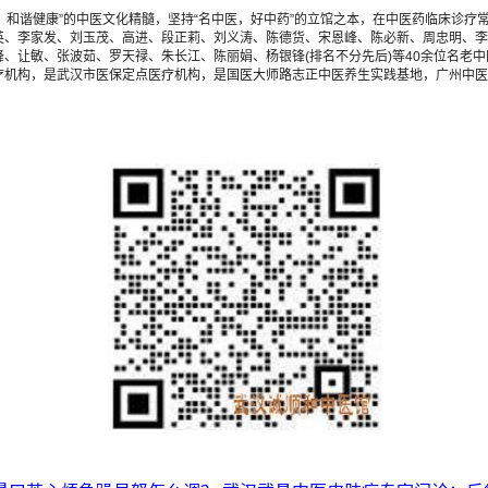
，和谐健康”的中医文化精髓，坚持“名中医，好中药”的立馆之本，在中医药临床诊
英、李家发、刘玉茂、高进、段正莉、刘义涛、陈德货、宋恩峰、陈必新、周忠明、李
、让敏、张波茹、罗天禄、朱长江、陈丽娟、杨银锋(排名不分先后)等40余位名老中
疗机构，是武汉市医保定点医疗机构，是国医大师路志正中医养生实践基地，广州中医