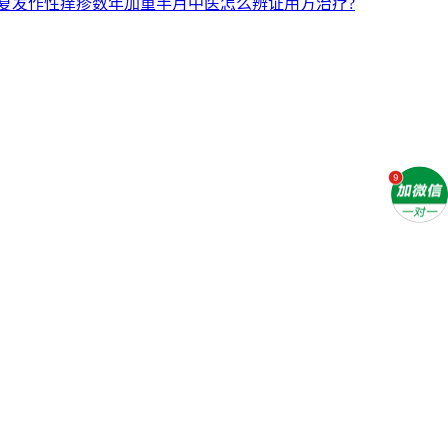
复发作性痒疹数年加重半月中医怎么辨证用方治疗?