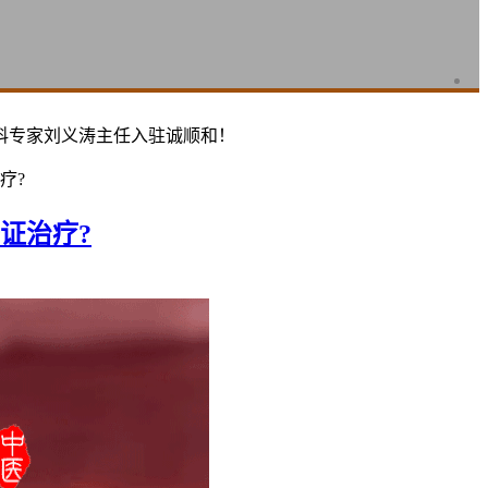
科专家刘义涛主任入驻诚顺和！
疗?
证治疗?