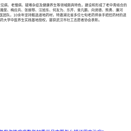
疗常见病、老慢病、疑难杂症及健康养生等领域颇具特色，建设和形成了老中青结合的
瀚旻、梅应兵、张振鄂、汪旭东、何友为、乐芹、曾凡鹏、向贤德、熊勇、廉河
医团队，10余年坚持甄选道地药材，特邀湖北省多位七旬老药师亲手把控药材的进
药大学中医养生实践基地授权，屡获武汉市社工志愿者协会表彰。