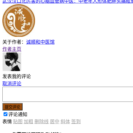
武汉汉口北厉害的心脑血管病中医：中老年人形体肥胖头痛眩
关于作者：
诚顺和中医馆
作者主页
发表我的评论
取消评论
提交评论
评论通知
表情
贴图
加粗
删除线
居中
斜体
签到