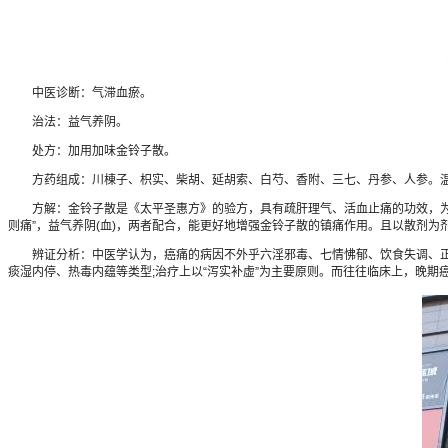
中医诊断：气滞血瘀。
治法：益气养阴。
处方：加用加味金铃子散。
方药组成：川棟子、枳实、柴胡、延胡索、白芍、香附、三七、丹参、人参。温水
方解：金铃子散是《太平圣惠方》的验方，具有疏肝理气、活血止痛的功效，为治疗气
则痛”，益气养阴(血)，两者配合，能更好地增强金铃子散的镇痛作用。且以散剂为
辨证分析：中医学认为，癌痛的病因不外乎六淫邪毒、七情怫郁、饮食失调、正气
痰湿内停、热毒内蕴等类型;治疗上以“泻实补虚”为主要原则。而往往临床上，晚