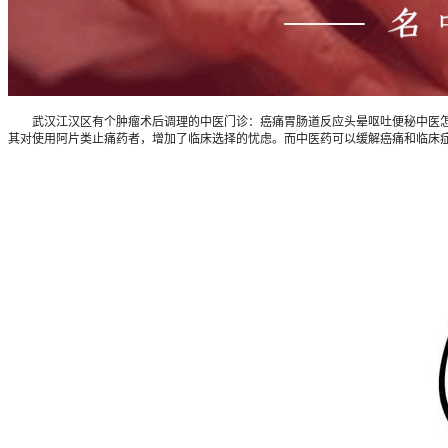
武汉江汉区有个肿瘤术后调理的中医门诊：癌痛胃肠道反应头晕呕吐便秘中医怎么
其对使用阿片类止痛药者，增加了临床选择的忧虑。而中医药可以缓解癌痛和临床