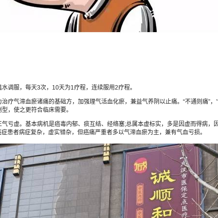
调服，每天3次，10天为1疗程，连续服用2疗程。
滞血瘀诸痛的基础方，加强理气活血化瘀，兼益气养阴以止痛。“不通则痛”，’“不
剂型，使之更符合临床需要。
亏虚。基本病机是癌毒内郁、痰互结、经络塞;总属本虚标实，多是因虚而得病，因
期癌症患者病症复杂，虚实错杂，但癌痛严重者多以气滞血瘀为主，兼有气血亏损。