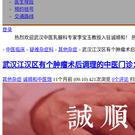
医生排班
预约挂号
交通路线
登录
热烈欢迎武汉中医乳腺科专家李宝玉教授入驻诚顺和！ 
中医临床
疑难杂症科
其他杂症
武汉江汉区有个肿瘤术后
>
>
>
>
武汉江汉区有个肿瘤术后调理的中医门诊
其他杂症
诚顺和中医馆
11个月前 (09-10)
421次浏览
0个评论
扫