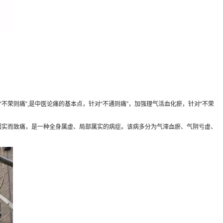
荣则痛”,是中医论痛的基本点，针对“不通则痛”，加强理气活血化瘀，针对“不荣
实而致痛，是一种全身属虚、局部属实的病症。该病多分为气滞血瘀、气阴亏虚、