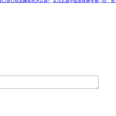
晕口苦心烦急躁易怒怎么调？
武汉武昌中医皮肤病专家门诊：反