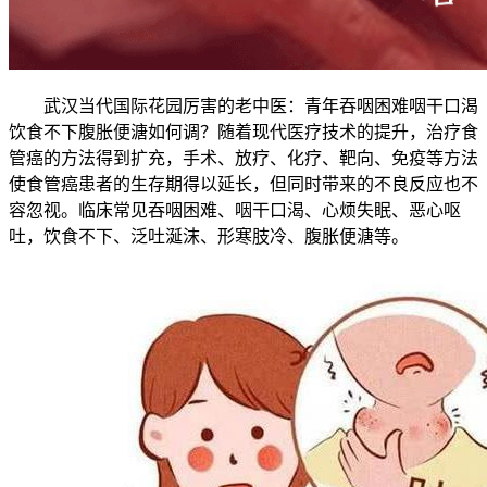
武汉当代国际花园厉害的老中医：青年吞咽困难咽干口渴
饮食不下腹胀便溏如何调？随着现代医疗技术的提升，治疗食
管癌的方法得到扩充，手术、放疗、化疗、靶向、免疫等方法
使食管癌患者的生存期得以延长，但同时带来的不良反应也不
容忽视。临床常见吞咽困难、咽干口渴、心烦失眠、恶心呕
吐，饮食不下、泛吐涎沫、形寒肢冷、腹胀便溏等。