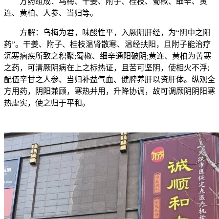
方药组成：乌梅、干姜、附子、桂枝、蜀椒、细辛、黄
连、黄柏、人参、当归等。
方解：乌梅为君，味酸性平，入厥阴肝经，为“阴中之阳
药”。干姜、附子、桂枝温肾散寒、温经扶阳，且附子能治疗
沉寒痼疾所致之积聚;蜀椒、细辛通阳破阴;黄连、黄柏为苦寒
之药，可清厥阴病在上之标热证，且苦可坚阴，使相火不浮;
配伍辛甘之人参、当归补益气血、健脾养肝以资肝体。纵观全
方用药，阴阳兼顾，寒热并用，升降协调，故可调厥阴阴阳寒
热虚实，使之归于平和。