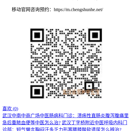
移动官网咨询预约：https://m.chengshunhe.net/
喜欢 (
0
)
武汉中南中商广场中医肠病科门诊：溃疡性直肠炎腹泻腹痛里
急后重脓血便等中医怎么治?
武汉丁字桥附近中医呼吸内科门
诊部：短气懒言胸闷汗多乏力形寒腰膝酸软遗尿怎么辨治?