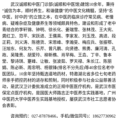
武汉诚顺和中医门诊部(诚顺和中医馆)建馆10余年，秉持
“诚信为本，顺时养生，和谐健康”的中医文化精髓，坚持“名
中医，好中药”的立馆之本，在中医药临床诊疗常见病、老慢
病、疑难杂症及健康养生等领域颇具特色，建设和形成了老中
青结合的李轩锦、钟明、徐长化、姜瑞雪、张林茂、王大宪、
龚红卫、范平、宋跃进、王儒英、李家发、刘玉茂、高进、段
正莉、刘义涛、陈德货、宋恩峰、李瀚旻、梅应兵、张振鄂、
汪旭东、何友为、乐芹、曾凡鹏、向贤德、熊勇、廉河清、孔
政、吴隆贵、胡爱玲、柳新樵、肖早梅、王垚、丁辛、鲁本
堂、黎诗琪、蹇峰、让敏、张波茹、罗天禄、朱长江、陈丽
娟、陈必新、周忠明、杨银锋(排名不分先后)等40余位名老中
医团队，10余年坚持甄选道地药材，特邀湖北省多位七旬老药
师亲手把控药材的进存和煎制，同时积极参与社会公益慈善活
动，是武汉卫计委批准成立的正规中医医疗机构，是武汉市医
保定点医疗机构，是国医大师路志正中医养生实践基地，广州
中医药大学中医养生实践基地授权，屡获武汉市社工志愿者协
会表彰。
咨询预约：027-87878466，手机(微信同号)：18627730962