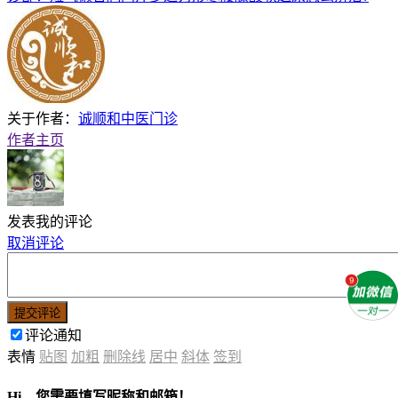
关于作者：
诚顺和中医门诊
作者主页
发表我的评论
取消评论
提交评论
评论通知
表情
贴图
加粗
删除线
居中
斜体
签到
Hi，您需要填写昵称和邮箱！