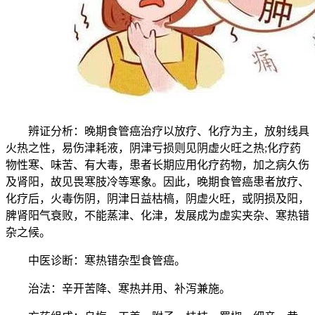
辨证分析：晚期食管癌治疗以放疗、化疗为主，放射线具
火热之性，易伤津耗液，阴津亏损则见阴虚火旺之热;化疗药
物性寒、味苦、有大毒，患者长期应用化疗药物，加之病久伤
及肾阳，故见畏寒肢冷等寒象。因此，晚期食管癌患者放疗、
化疗后，火毒伤阴，阴津日益枯槁，阴虚火旺，或阴损及阳，
脾肾阳气衰败，不能蒸津、化津，发展成为虚实夹杂、寒热错
杂之候。
中医诊断：寒热错杂型食管癌。
治法：辛开苦降、寒热并用、补泻兼施。