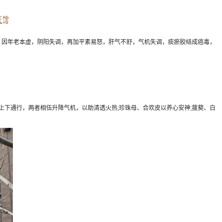
因年老本虚，阴阳失调，再加平素易怒，肝气不舒，气机失调，痰瘀胶结成癌毒，
下通行，两者相伍升降气机，以助清透火热;珍珠母、合欢皮以养心安神;菝葜、白