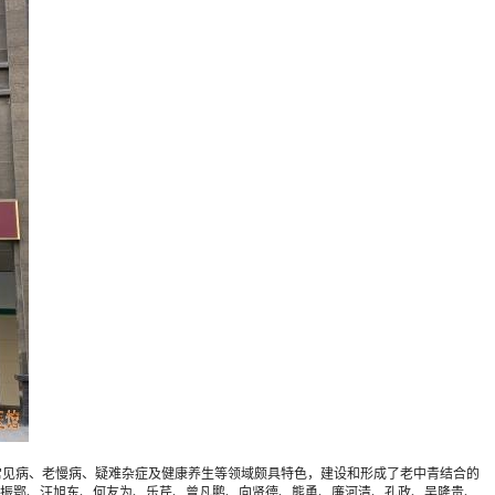
疗常见病、老慢病、疑难杂症及健康养生等领域颇具特色，建设和形成了老中青结合的
振鄂、汪旭东、何友为、乐芹、曾凡鹏、向贤德、熊勇、廉河清、孔政、吴隆贵、