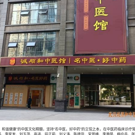
，和谐健康”的中医文化精髓，坚持“名中医，好中药”的立馆之本，在中医药临床诊
英、李家发、刘玉茂、高进、段正莉、刘义涛、陈德货、宋恩峰、李瀚旻、梅应兵、张