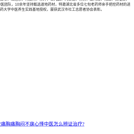
医团队，10余年坚持甄选道地药材，特邀湖北省多位七旬老药师亲手把控药材的进
药大学中医养生实践基地授权，屡获武汉市社工志愿者协会表彰。
绞痛胸痛胸闷不寐心悸中医怎么辨证治疗?