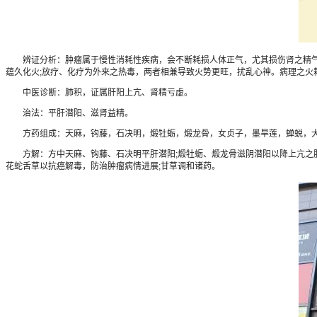
辨证分析：肿瘤属于慢性消耗性疾病，会不断耗损人体正气，尤其损伤肾之精气;
蕴久化火;放疗、化疗为外来之热毒，两者相兼导致火势更旺，扰乱心神。病理之火
中医诊断：肺积，证属肝阳上亢、肾精亏虚。
治法：平肝潜阳、滋肾益精。
方药组成：天麻，钩藤，石决明，煅牡蛎，煅龙骨，女贞子，墨旱莲，蝉蜕，大
方解：方中天麻、钩藤、石决明平肝潜阳;煅牡蛎、煅龙骨滋阴潜阳以降上亢之肝火
花蛇舌草以抗癌解毒，防治肿瘤病情进展;甘草调和诸药。