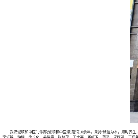
武汉诚顺和中医门诊部(诚顺和中医馆)建馆10余年，秉持“诚信为本，顺时养生
李轩锦、钟明、徐长化、姜瑞雪、张林茂、王大宪、龚红卫、范平、宋跃进、王儒