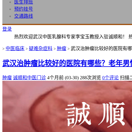
医生排班
预约挂号
交通路线
登录
热烈欢迎武汉中医乳腺科专家李宝玉教授入驻诚顺和！ 
中医临床
疑难杂症科
肿瘤
武汉治肿瘤比较好的医院有哪
>
>
>
>
武汉治肿瘤比较好的医院有哪些？老年男
肿瘤
诚顺和中医门诊
4个月前 (03-30)
288次浏览
0个评论
扫描