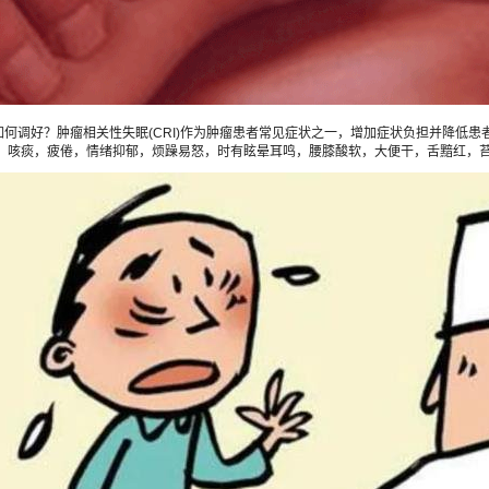
好？肿瘤相关性失眠(CRI)作为肿瘤患者常见症状之一，增加症状负担并降低患者
、咳痰，疲倦，情绪抑郁，烦躁易怒，时有眩晕耳鸣，腰膝酸软，大便干，舌黯红，