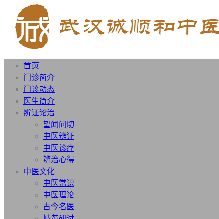
首页
门诊简介
门诊动态
医生简介
辨证论治
望闻问切
中医辨证
中医诊疗
辨治心得
中医文化
中医常识
中医理论
古今名医
岐黄研讨