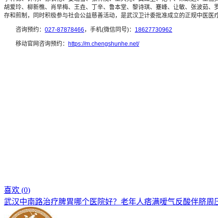
胡爱玲、柳新樵、肖早梅、王垚、丁辛、鲁本堂、黎诗琪、蹇峰、让敏、张波茹、罗
存和煎制，同时积极参与社会公益慈善活动，是武汉卫计委批准成立的正规中医医
咨询预约：
027-87878466
，手机(微信同号)：
18627730962
移动官网咨询预约：
https://m.chengshunhe.net/
喜欢 (
0
)
武汉中南路治疗脾胃哪个医院好？老年人痞满嗳气反酸伴脐周