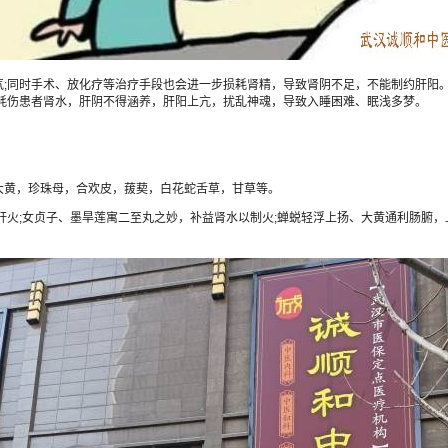
同时手术、放化疗等治疗手段也会进一步损耗肾精，导致肾阴不足，不能制约肝阳。
耗伤患者肾水，肝阴不得涵养，肝阳上亢，扰乱神魂，导致入睡困难、眠浅多梦。
黄，珍珠母，合欢皮，菝葜，白花蛇舌草，甘草等。
;女贞子、墨旱莲寓二至丸之妙，补益肾水以制火;蝉蜕轻浮上扬、大黄通利肠腑，上