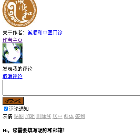
关于作者：
诚顺和中医门诊
作者主页
发表我的评论
取消评论
提交评论
评论通知
表情
贴图
加粗
删除线
居中
斜体
签到
Hi，您需要填写昵称和邮箱！