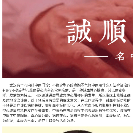
武汉有个心内科中医门诊：不稳定型心绞痛胸闷气短中医用什么方法辨证治疗
有用?不稳定型心绞痛是心内科的常见疾病，是一种缺血性心脏病，其以病变多
样，发病急为特点，可以迅速进展导致急性心肌梗死的发生，所以临床上能够正确
及时地诊治该病，对于预后具有重要的临床意义，在治疗过程中，对血小板功能的
干预是治疗该疾病的关键，抑制血小板的活化，从而抗血小板的聚集对控制不稳定
型心绞痛的急性发作至关重要。中医药在防治血栓中也表现出独特的优势，该病在
中医学中属胸痹、真心痛范畴，病位在心，病机主要是心脉痹阻，本虚标实，标实
为血瘀，本虚为气虚，治疗上以益气活血为法。