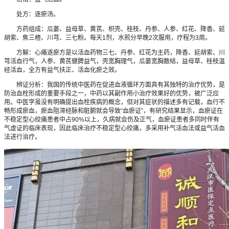
处方：逐瘀汤。
方药组成：瓜蒌、益母草、黄芪、枳壳、桂枝、丹参、人参、红花、降香、延
胡索、焦三楂、川芎、三七粉。每天1剂，水煎分早晚2次服用，疗程为3周。
方解：心痛逐瘀方是以活血药物三七、丹参、红花为主药，降香、延胡索、川
芎活血行气，人参、黄芪健脾益气，壳宽胸理气，瓜蒌宽胸散结，益母草、桂枝温
经活血，全方有益气扶正、活血化瘀之效。
辨证分析：我国的传统中医药在促进血液循环方面具有其独特的治疗优势，是
防治血栓形成的重要手段之一，中药以其副作用小治疗效果好的优势，被广泛应
用。中医学虽没有明确提出血栓疾病的概念，但对其症状的描述多有记载，血行不
畅形成瘀血，瘀血阻滞经脉和脏腑就会导致“血瘀证”，有研究结果显示，血瘀证在
不稳定型心绞痛患者中占90%以上，久病就会伤及正气，血瘀证患者多同时伴有
气虚证的临床表现，因此临床治疗不稳定型心绞痛，多采用补气活血法或益气活血
法进行治疗。