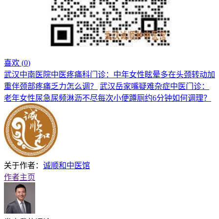
喜欢 (
0
)
武汉中南医院中医疼痛科门诊：中年女性眩晕多在头颈转动加
重伴颈部疼痛乏力怎么调？
武汉岳家嘴疑难杂症中医门诊：
老年女性尿急尿频淋沥不尽每次小便蹲厕约6分钟如何调理？
关于作者：
诚顺和中医馆
作者主页