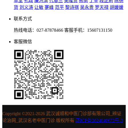
本堂
孔政
廉河清
代春兰
吴隆贵
熊勇
丁辛
段正莉
陈德
货
刘义涛
让敏
蹇峰
范平
黎诗祺
吴永贵
罗天禄
胡媛媛
联系方式
热线电话：027-87878466 客服手机：15607131150
客服微信
Copyright ©2021-
2026 武汉诚顺和中医门诊部有限公司_辨证
论治网_武汉名老中医门诊 版权所有
鄂ICP备2024048673号-3