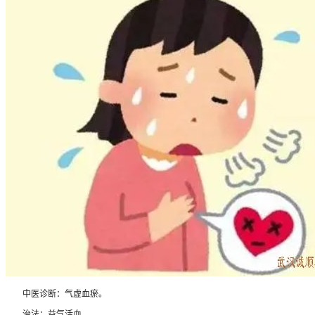
中医诊断：气虚血瘀。
治法：益气活血。