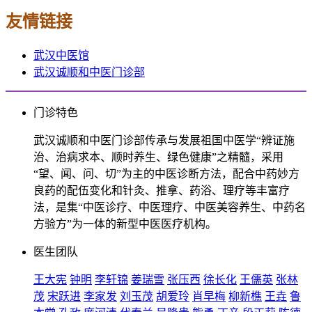
友情链接
武汉中医馆
武汉诚顺和中医门诊部
门诊特色
武汉诚顺和中医门诊部传承与发展祖国中医学“辨证施
治、治病求本、顺时养生、绿色健康”之精髓，采用
“望、闻、问、切”为主的中医诊断方法，配合中药妙方
良药的配伍变化和针灸、推拿、药浴、理疗等丰富疗
法，是集“中医诊疗、中医理疗、中医美容养生、中药名
方验方”为一体的新型中医医疗机构。
医生团队
王大宪
钟明
李轩锦
姜瑞雪
张压西
徐长化
王儒英
张林
茂
宋跃进
李家发
刘玉茂
胡爱玲
肖早梅
柳新樵
王垚
鲁