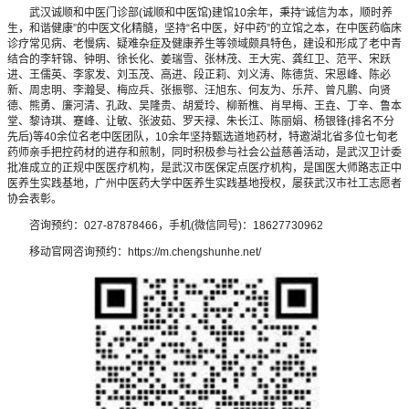
武汉诚顺和中医门诊部(诚顺和中医馆)建馆10余年，秉持“诚信为本，顺时养
生，和谐健康”的中医文化精髓，坚持“名中医，好中药”的立馆之本，在中医药临床
诊疗常见病、老慢病、疑难杂症及健康养生等领域颇具特色，建设和形成了老中青
结合的李轩锦、钟明、徐长化、姜瑞雪、张林茂、王大宪、龚红卫、范平、宋跃
进、王儒英、李家发、刘玉茂、高进、段正莉、刘义涛、陈德货、宋恩峰、陈必
新、周忠明、李瀚旻、梅应兵、张振鄂、汪旭东、何友为、乐芹、曾凡鹏、向贤
德、熊勇、廉河清、孔政、吴隆贵、胡爱玲、柳新樵、肖早梅、王垚、丁辛、鲁本
堂、黎诗琪、蹇峰、让敏、张波茹、罗天禄、朱长江、陈丽娟、杨银锋(排名不分
先后)等40余位名老中医团队，10余年坚持甄选道地药材，特邀湖北省多位七旬老
药师亲手把控药材的进存和煎制，同时积极参与社会公益慈善活动，是武汉卫计委
批准成立的正规中医医疗机构，是武汉市医保定点医疗机构，是国医大师路志正中
医养生实践基地，广州中医药大学中医养生实践基地授权，屡获武汉市社工志愿者
协会表彰。
咨询预约：027-87878466，手机(微信同号)：18627730962
移动官网咨询预约：https://m.chengshunhe.net/