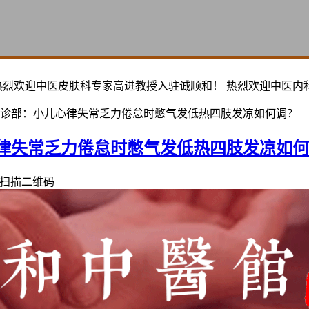
热烈欢迎中医皮肤科专家高进教授入驻诚顺和！ 热烈欢迎中医内
诊部：小儿心律失常乏力倦怠时憋气发低热四肢发凉如何调？
律失常乏力倦怠时憋气发低热四肢发凉如何
扫描二维码