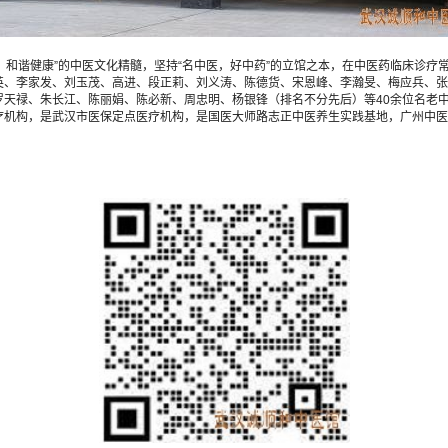
，和谐健康”的中医文化精髓，坚持“名中医，好中药”的立馆之本，在中医药临床诊
英、李家发、刘玉茂、高进、段正莉、刘义涛、陈德货、宋恩峰、李瀚旻、梅应兵、张
天禄、朱长江、陈丽娟、陈必新、周忠明、杨银锋（排名不分先后）等40余位名老中
疗机构，是武汉市医保定点医疗机构，是国医大师路志正中医养生实践基地，广州中医