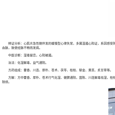
辨证分析：心肌炎急性期伴发的缓慢型心律失常，多属湿遏心阳证，系因感受阴湿
血脉，致使经脉不畅而发病。
中医诊断：湿毒留恋，心阳被遏。
治法：化湿解毒，益气通阳。
方药组成：藿香、川连、厚朴、苍术、茯苓、桂枝、郁金、黄芪、炙甘草等。
方解：方中藿香、厚朴、苍术行气化湿、健脾通阳，茵陈、川连解毒祛湿，桂枝、
除烦。