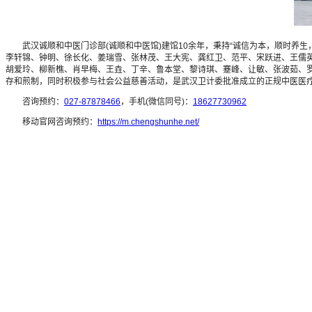
武汉诚顺和中医门诊部(诚顺和中医馆)建馆10余年，秉持“诚信为本，顺时养生
李轩锦、钟明、徐长化、姜瑞雪、张林茂、王大宪、龚红卫、范平、宋跃进、王儒
胡爱玲、柳新樵、肖早梅、王垚、丁辛、鲁本堂、黎诗琪、蹇峰、让敏、张波茹、罗
存和煎制，同时积极参与社会公益慈善活动，是武汉卫计委批准成立的正规中医医
咨询预约：
027-87878466
，手机(微信同号)：
18627730962
移动官网咨询预约：
https://m.chengshunhe.net/