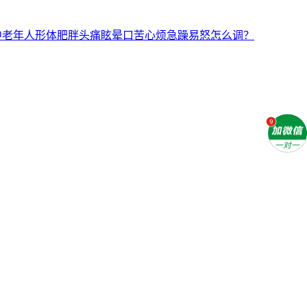
中老年人形体肥胖头痛眩晕口苦心烦急躁易怒怎么调？