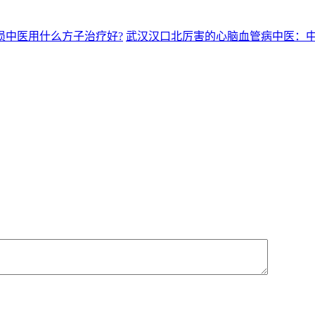
损中医用什么方子治疗好?
武汉汉口北厉害的心脑血管病中医：