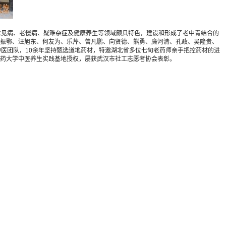
疗常见病、老慢病、疑难杂症及健康养生等领域颇具特色，建设和形成了老中青结合的
振鄂、汪旭东、何友为、乐芹、曾凡鹏、向贤德、熊勇、廉河清、孔政、吴隆贵、
医团队，10余年坚持甄选道地药材，特邀湖北省多位七旬老药师亲手把控药材的进
药大学中医养生实践基地授权，屡获武汉市社工志愿者协会表彰。