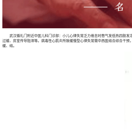
武汉循礼门附近中医儿科门诊部：小儿心律失常乏力倦怠时憋气发低热四肢发凉如
过缓、房室传导阻滞等。病毒性心肌炎所致缓慢型心律失常需中西医结合综合干预
缓、结。