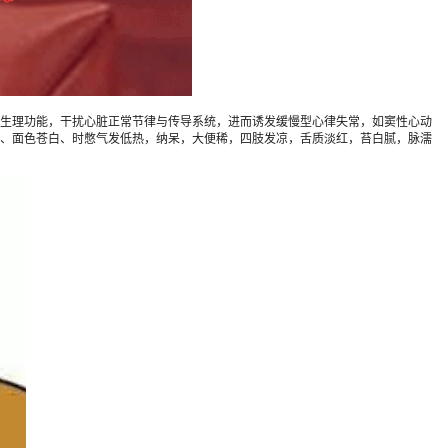
生理功能，干扰心脏正常节律与传导系统，进而诱发缓慢型心律失常，如窦性心动
、面色苍白、时憋气发低热，纳呆，大便稀，四肢发凉，舌质淡红，苔白腻，脉濡