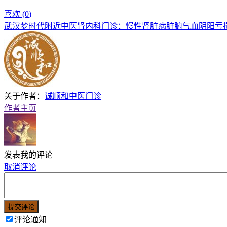
喜欢 (
0
)
武汉梦时代附近中医肾内科门诊：慢性肾脏病脏腑气血阴阳亏
关于作者：
诚顺和中医门诊
作者主页
发表我的评论
取消评论
提交评论
评论通知