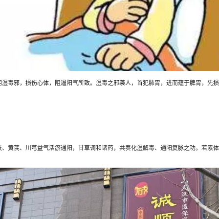
毒邪，损伤心体，阻遏阳气所致。湿毒之邪袭人，首犯肺胃，进而蕴于脾胃，先损
黄芪、川芎益气活瘀通阳，甘草调和诸药，共奏化湿解毒、通阳复脉之功。若素体