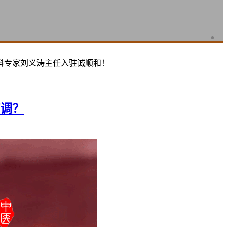
科专家刘义涛主任入驻诚顺和！
调？