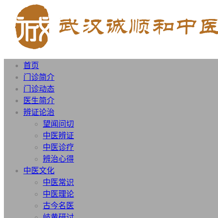
首页
门诊简介
门诊动态
医生简介
辨证论治
望闻问切
中医辨证
中医诊疗
辨治心得
中医文化
中医常识
中医理论
古今名医
岐黄研讨