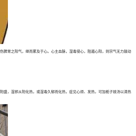
伤脾胃之阳气，继而累及于心。心主血脉，湿毒侵心，阻遏心阳，则宗气无力鼓动
阳盛，湿邪从阳化热，或湿毒久郁而化热，症见心烦、发热，可加栀子豉汤以清热