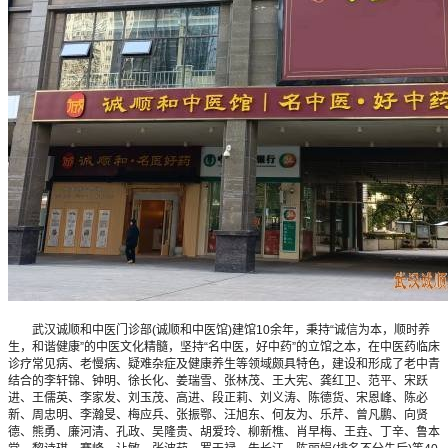
武汉诚顺和中医门诊部(诚顺和中医馆)建馆10余年，秉持“诚信为本，顺时养
生，和谐健康”的中医文化精髓，坚持“名中医，好中药”的立馆之本，在中医药临床
诊疗常见病、老慢病、疑难杂症及健康养生等领域颇具特色，建设和形成了老中青
结合的李轩锦、钟明、徐长化、姜瑞雪、张林茂、王大宪、龚红卫、范平、宋跃
进、王儒英、李家发、刘玉茂、高进、段正莉、刘义涛、陈德货、宋恩峰、陈必
新、周忠明、李瀚旻、梅应兵、张振鄂、汪旭东、何友为、乐芹、曾凡鹏、向贤
德、熊勇、廉河清、孔政、吴隆贵、胡爱玲、柳新樵、肖早梅、王垚、丁辛、鲁本