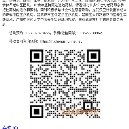
堂、黎诗琪、蹇峰、让敏、张波茹、罗天禄、朱长江、陈丽娟(排名不分先后)等40
余位名老中医团队，10余年坚持甄选道地药材，特邀湖北省多位七旬老药师亲手
把控药材的进存和煎制，同时积极参与社会公益慈善活动，是武汉卫计委批准成立
的正规中医医疗机构，是武汉市医保定点医疗机构，是国医大师路志正中医养生实
践基地，广州中医药大学中医养生实践基地授权，屡获武汉市社工志愿者协会表
彰。
咨询预约：027-87878466，手机(微信同号)：18627730962
移动官网咨询预约：https://m.chengshunhe.net/
喜欢 (
0
)