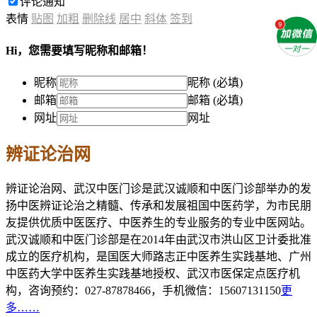
评论通知
表情
贴图
加粗
删除线
居中
斜体
签到
Hi，您需要填写昵称和邮箱！
昵称
昵称 (必填)
邮箱
邮箱 (必填)
网址
网址
辨证论治网
辨证论治网、武汉中医门诊是武汉诚顺和中医门诊部举办的发
扬中医辨证论治之精髓、传承和发展祖国中医药学，为市民朋
友提供优质中医医疗、中医养生的专业服务的专业中医网站。
武汉诚顺和中医门诊部是在2014年由武汉市洪山区卫计委批准
成立的医疗机构，是国医大师路志正中医养生实践基地、广州
中医药大学中医养生实践基地授权、武汉市医保定点医疗机
构，咨询预约：027-87878466，手机微信：15607131150
更
多……