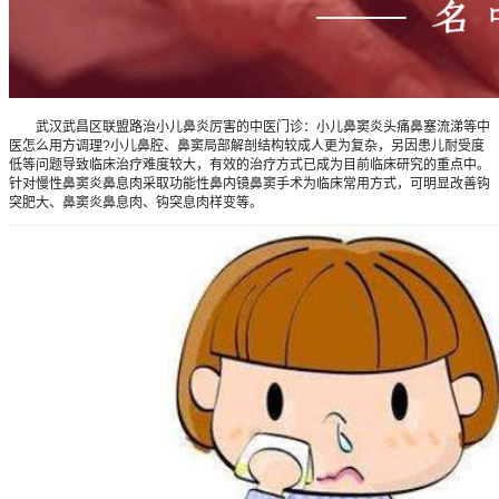
武汉武昌区联盟路治小儿鼻炎厉害的中医门诊：小儿鼻窦炎头痛鼻塞流涕等中
医怎么用方调理?小儿鼻腔、鼻窦局部解剖结构较成人更为复杂，另因患儿耐受度
低等问题导致临床治疗难度较大，有效的治疗方式已成为目前临床研究的重点中。
针对慢性鼻窦炎鼻息肉采取功能性鼻内镜鼻窦手术为临床常用方式，可明显改善钩
突肥大、鼻窦炎鼻息肉、钩突息肉样变等。