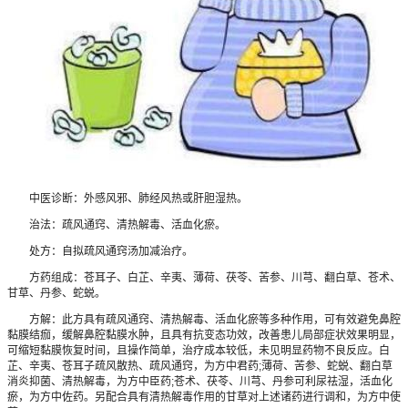
中医诊断：外感风邪、肺经风热或肝胆湿热。
治法：疏风通窍、清热解毒、活血化瘀。
处方：自拟疏风通窍汤加减治疗。
方药组成：苍耳子、白芷、辛夷、薄荷、茯苓、苦参、川芎、翻白草、苍术、
甘草、丹参、蛇蜕。
方解：此方具有疏风通窍、清热解毒、活血化瘀等多种作用，可有效避免鼻腔
黏膜结痂，缓解鼻腔黏膜水肿，且具有抗变态功效，改善患儿局部症状效果明显，
可缩短黏膜恢复时间，且操作简单，治疗成本较低，未见明显药物不良反应。白
芷、辛夷、苍耳子疏风散热、疏风通窍，为方中君药;薄荷、苦参、蛇蜕、翻白草
消炎抑菌、清热解毒，为方中臣药;苍术、茯苓、川芎、丹参可利尿祛湿，活血化
瘀，为方中佐药。另配合具有清热解毒作用的甘草对上述诸药进行调和，为方中使