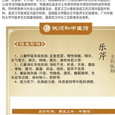
让敏、张波茹、罗天禄、朱长江、陈丽娟(排名不分先后)等40余位名老中医团队，
10余年坚持甄选道地药材，特邀湖北省多位七旬老药师亲手把控药材的进存和煎
制，同时积极参与社会公益慈善活动，是武汉卫计委批准成立的正规中医医疗机
构，是武汉市医保定点医疗机构，是国医大师路志正中医养生实践基地，广州中医
药大学中医养生实践基地授权，屡获武汉市社工志愿者协会表彰。