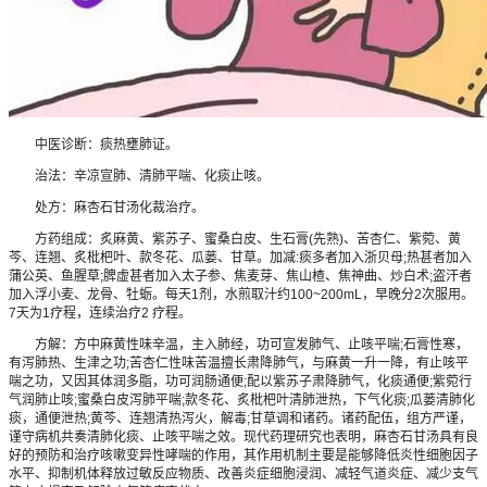
中医诊断：痰热壅肺证。
治法：辛凉宣肺、清肺平喘、化痰止咳。
处方：麻杏石甘汤化裁治疗。
方药组成：炙麻黄、紫苏子、蜜桑白皮、生石膏(先熟)、苦杏仁、紫菀、黄
芩、连翘、炙枇杷叶、款冬花、瓜蒌、甘草。加减:痰多者加入浙贝母;热甚者加入
蒲公英、鱼腥草;脾虚甚者加入太子参、焦麦芽、焦山楂、焦神曲、炒白术;盗汗者
加入浮小麦、龙骨、牡蛎。每天1剂，水煎取汁约100~200mL，早晚分2次服用。
7天为1疗程，连续治疗2 疗程。
方解：方中麻黄性味辛温，主入肺经，功可宣发肺气、止咳平喘;石膏性寒，
有泻肺热、生津之功;苦杏仁性味苦温擅长肃降肺气，与麻黄一升一降，有止咳平
喘之功，又因其体润多脂，功可润肠通便;配以紫苏子肃降肺气，化痰通便;紫菀行
气润肺止咳;蜜桑白皮泻肺平喘;款冬花、炙枇杷叶清肺泄热，下气化痰;瓜蒌清肺化
痰，通便泄热;黄芩、连翘清热泻火，解毒;甘草调和诸药。诸药配伍，组方严谨，
谨守病机共奏清肺化痰、止咳平喘之效。现代药理研究也表明，麻杏石甘汤具有良
好的预防和治疗咳嗽变异性哮喘的作用，其作用机制主要是能够降低炎性细胞因子
水平、抑制机体释放过敏反应物质、改善炎症细胞浸润、减轻气道炎症、减少支气