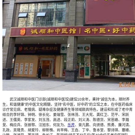
武汉诚顺和中医门诊部(诚顺和中医馆)建馆10余年，秉持“诚信为本，顺时养
生，和谐健康”的中医文化精髓，坚持“名中医，好中药”的立馆之本，在中医药临床
诊疗常见病、老慢病、疑难杂症及健康养生等领域颇具特色，建设和形成了老中青
结合的李轩锦、钟明、徐长化、姜瑞雪、张林茂、王大宪、龚红卫、范平、宋跃
进、王儒英、李家发、刘玉茂、高进、段正莉、刘义涛、陈德货、宋恩峰、李瀚
旻、梅应兵、张振鄂、汪旭东、何友为、
乐芹
、曾凡鹏、向贤德、熊勇、廉河清、
孔政、吴隆贵、胡爱玲、柳新樵、肖早梅、王垚、丁辛、鲁本堂、黎诗琪、蹇峰、