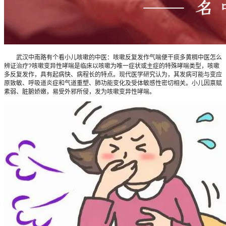
武汉中南路有个看小儿咳嗽的中医：咳嗽反复发作气喘便干痰多黄稠中医怎么
辨证治疗?咳嗽变异性哮喘是临床以咳嗽为唯一症状或主症的特殊哮喘类型，咳嗽
多反复发作，具有起病快、病程长的特点。现代医学研究认为，其发病可能与变应
原致敏、呼吸道炎症和气道重塑、肺功能变化及受体敏感性密切相关。小儿因禀赋
素弱、脏腑娇嫩，易受外邪所侵，发为咳嗽变异性哮喘。