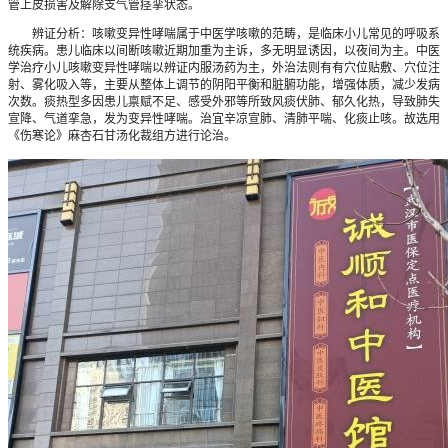
管上皮损害及解除支气管痉挛状态。
辨证分析：咳嗽变异性哮喘属于中医学咳嗽的范畴，是临床小儿常见的呼吸系
统疾病。患儿临床以间断咳嗽近期加重为主诉，多无明显诱因，以夜间为主。中医
学治疗小儿咳嗽变异性哮喘以辨证内服汤药为主，外治法则有有穴位贴敷、穴位注
射、雾化吸入等，主要从整体上调节的阴阳平衡和脏腑功能，增强体质，减少发病
次数。痰热型多因患儿禀赋不足、感受外邪等所致风痰伏肺、郁久化热，导致肺失
宣降、气道挛急，发为变异性哮喘。治宜辛凉宣肺、清肺平喘、化痰止咳。故选用
《伤寒论》麻杏石甘汤化裁组方进行论治。