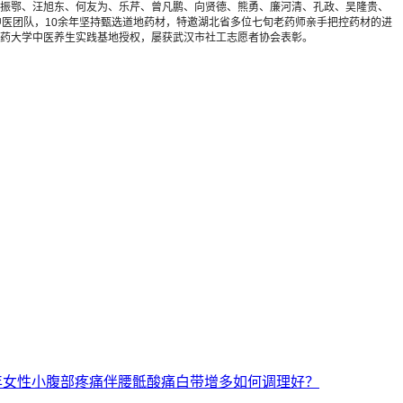
振鄂、汪旭东、何友为、乐芹、曾凡鹏、向贤德、熊勇、廉河清、孔政、吴隆贵、
医团队，10余年坚持甄选道地药材，特邀湖北省多位七旬老药师亲手把控药材的进
药大学中医养生实践基地授权，屡获武汉市社工志愿者协会表彰。
年女性小腹部疼痛伴腰骶酸痛白带增多如何调理好？