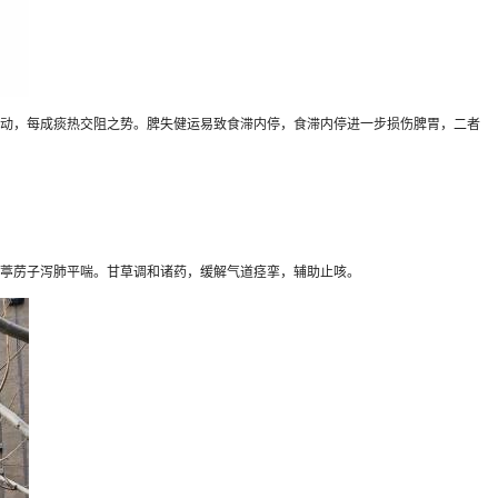
动，每成痰热交阻之势。脾失健运易致食滞内停，食滞内停进一步损伤脾胃，二者
葶苈子泻肺平喘。甘草调和诸药，缓解气道痉挛，辅助止咳。