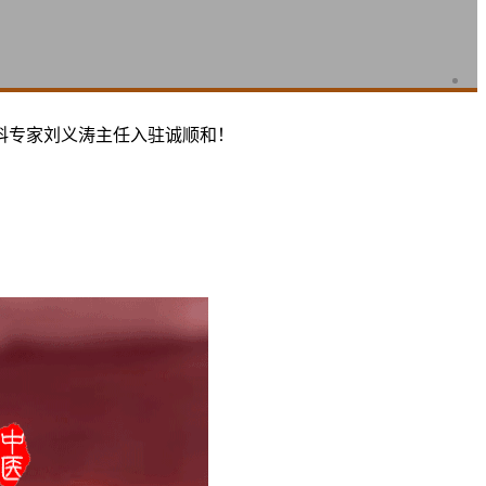
科专家刘义涛主任入驻诚顺和！