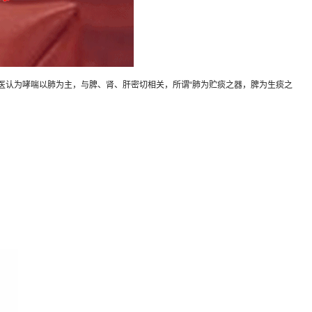
认为哮喘以肺为主，与脾、肾、肝密切相关，所谓“肺为贮痰之器，脾为生痰之