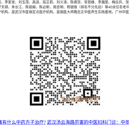
英、李家发、刘玉茂、高进、段正莉、刘义涛、陈德货、宋恩峰、李瀚旻、梅应兵、张
天禄、朱长江、陈丽娟、陈必新、周忠明、杨银锋（排名不分先后）等40余位名老中
疗机构，是武汉市医保定点医疗机构，是国医大师路志正中医养生实践基地，广州中医
痛有什么中药方子治疗?
武汉汤云海路厉害的中医妇科门诊：中