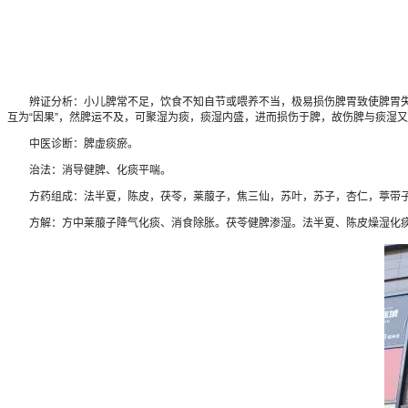
辨证分析：小儿脾常不足，饮食不知自节或喂养不当，极易损伤脾胃致使脾胃失调
互为“因果”，然脾运不及，可聚湿为痰，痰湿内盛，进而损伤于脾，故伤脾与痰湿
中医诊断：脾虚痰瘀。
治法：消导健脾、化痰平喘。
方药组成：法半夏，陈皮，茯苓，莱菔子，焦三仙，苏叶，苏子，杏仁，葶带子，
方解：方中莱菔子降气化痰、消食除胀。茯苓健脾渗湿。法半夏、陈皮燥湿化痰