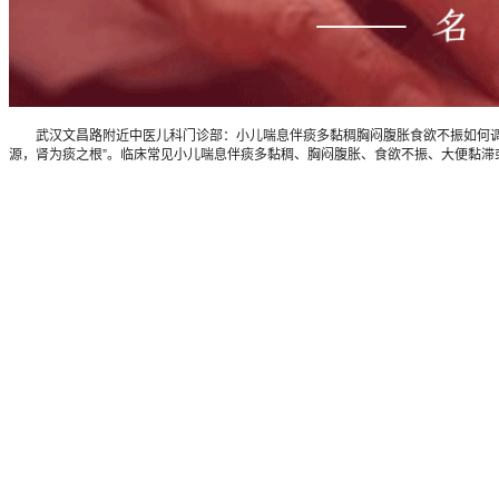
武汉文昌路附近中医儿科门诊部：小儿喘息伴痰多黏稠胸闷腹胀食欲不振如何调？
源，肾为痰之根”。临床常见小儿喘息伴痰多黏稠、胸闷腹胀、食欲不振、大便黏滞