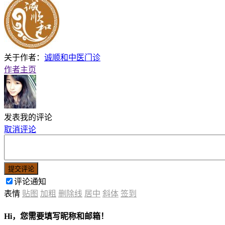
关于作者：
诚顺和中医门诊
作者主页
发表我的评论
取消评论
提交评论
评论通知
表情
贴图
加粗
删除线
居中
斜体
签到
Hi，您需要填写昵称和邮箱！