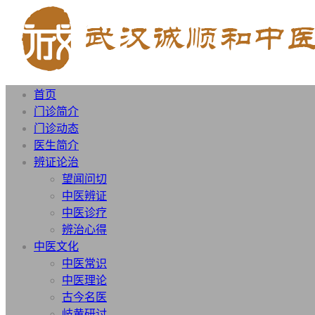
首页
门诊简介
门诊动态
医生简介
辨证论治
望闻问切
中医辨证
中医诊疗
辨治心得
中医文化
中医常识
中医理论
古今名医
岐黄研讨