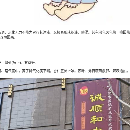
、运化无力不能为胃行其津液，又极易形成积滞、痰湿。其积滞化火化热，痰因热
又互为因果。
薄荷(后下)，甘草等。
、理气宽中。苏子降气化痰平喘，杏仁宣肺止咳。苏叶、薄荷疏风散邪、解表透热。