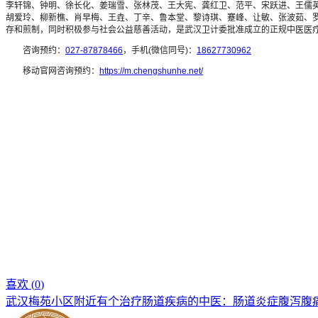
李轩锦、钟明、徐长化、姜瑞雪、张林茂、王大宪、龚红卫、范平、宋跃进、王儒
胡爱玲、柳新樵、肖早梅、王垚、丁辛、鲁本堂、黎诗琪、蹇峰、让敏、张波茹、罗
存和煎制，同时积极参与社会公益慈善活动，是武汉卫计委批准成立的正规中医医
咨询预约：
027-87878466
，手机(微信同号)：
18627730962
移动官网咨询预约：
https://m.chengshunhe.net/
喜欢 (
0
)
武汉梅苑小区附近有个治疗肠道疾病的中医：肠道炎症腹泻腹