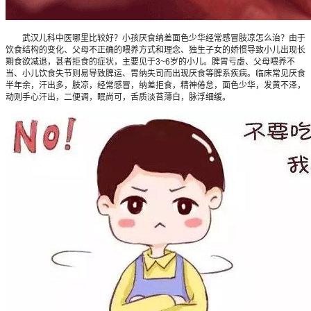
武汉儿科中医哪里比较好？小孩厌食纳差面色少华经常感冒肢凉怎么治？由于
饮食结构的变化、父母不正确的喂养方式和理念、独生子女的娇惯导致小儿出现长
期食欲减退，甚者拒食的症状，主要见于3~6岁的小儿。脾胃亏虚、父母喂养不
当、小儿饮食失节则易导致脾运、胃纳失司而出现厌食等脾系疾病。临床常见厌食
半年余，汗出多，肢凉，经常感冒，纳差拒食，精神倦怠，面色少华，发黄不泽，
动则手心汗出，二便调，眠尚可，舌质淡苔薄白，脉浮细缓。