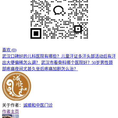
喜欢 (
0
)
武汉口碑好的儿科医院有哪些？儿童汗证多汗头部活动后有汗
出大便偏稀怎么调？
武汉市看骨科哪个医院好？50岁男性颈
部疼痛夜间尤甚久坐后疼痛加剧怎么治？
关于作者：
诚顺和中医门诊
作者主页