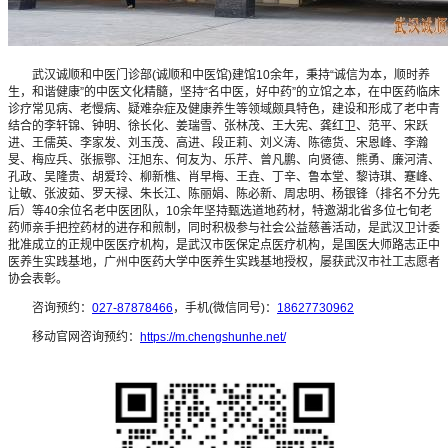
武汉诚顺和中医门诊部(诚顺和中医馆)建馆10余年，秉持“诚信为本，顺时养
生，和谐健康”的中医文化精髓，坚持“名中医，好中药”的立馆之本，在中医药临床
诊疗常见病、老慢病、疑难杂症及健康养生等领域颇具特色，建设和形成了老中青
结合的李轩锦、钟明、徐长化、姜瑞雪、张林茂、王大宪、龚红卫、范平、宋跃
进、王儒英、李家发、刘玉茂、高进、段正莉、刘义涛、陈德货、宋恩峰、李瀚
旻、梅应兵、张振鄂、汪旭东、何友为、乐芹、曾凡鹏、向贤德、熊勇、廉河清、
孔政、吴隆贵、胡爱玲、柳新樵、肖早梅、王垚、丁辛、鲁本堂、黎诗琪、蹇峰、
让敏、张波茹、罗天禄、朱长江、陈丽娟、陈必新、周忠明、杨银锋（排名不分先
后）等40余位名老中医团队，10余年坚持甄选道地药材，特邀湖北省多位七旬老
药师亲手把控药材的进存和煎制，同时积极参与社会公益慈善活动，是武汉卫计委
批准成立的正规中医医疗机构，是武汉市医保定点医疗机构，是国医大师路志正中
医养生实践基地，广州中医药大学中医养生实践基地授权，屡获武汉市社工志愿者
协会表彰。
咨询预约：
027-87878466
，手机(微信同号)：
18627730962
移动官网咨询预约：
https://m.chengshunhe.net/