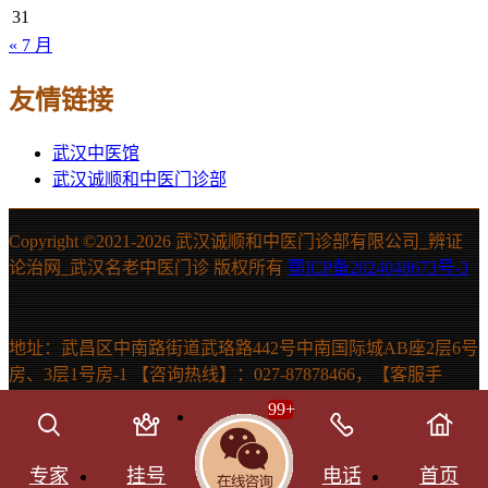
31
« 7 月
友情链接
武汉中医馆
武汉诚顺和中医门诊部
Copyright ©2021-
2026 武汉诚顺和中医门诊部有限公司_辨证
论治网_武汉名老中医门诊 版权所有
鄂ICP备2024048673号-3
地址：武昌区中南路街道武珞路442号中南国际城AB座2层6号
房、3层1号房-1 【咨询热线】：027-87878466，【客服手
机】：15607131150 声明：本站信息仅供参考，不能作为诊断
99
+
及医疗依据。如有需要，请在医生指导下使用。
SitemapHtml网站地图
SitemapXML网站地图
Theme by
云落
专家
挂号
电话
首页