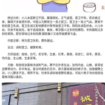
辨证分析：小儿本是肺卫不固，腠理疏松，正气虚弱，营卫不和，若衣被过
厚，腠疏汗多易感外邪，中医认为脾胃主一身之营卫，营卫主一身之气血，脾胃不
和则营卫失调，营卫失调又影响脾胃升降导致营卫不和、阴阳失调型厌食。小儿年
幼，饮食不能自控，易于造成挑食、偏食，寒凉摄人过多则伤脾阳，辛热摄取过多
则伤胃阴，肥甘厚味过多则伤脾;摄取偏少又易导致脾胃亏虚。
中医诊断：辨为营卫失和，脾失健运。
治法：调和营卫，健脾和胃。
方药组成：桂枝，白芍，炙甘草，生姜，红枣，葛根，苦杏仁，茯苓，黄芪，
鸡内金，生山楂，生麦芽等。
方解：取桂枝加葛根汤调和气血，脾不在补贵在运，加鸡内金、山楂、麦芽促
进脾胃动力，补中有运。复诊时面色仍无华，原方基础增加四君子汤，加强健脾之
功。小儿脾多不足，喂养不当、饮食失调则易使脾失健运，可拟六君子汤合桂枝加
葛根汤服以善后。