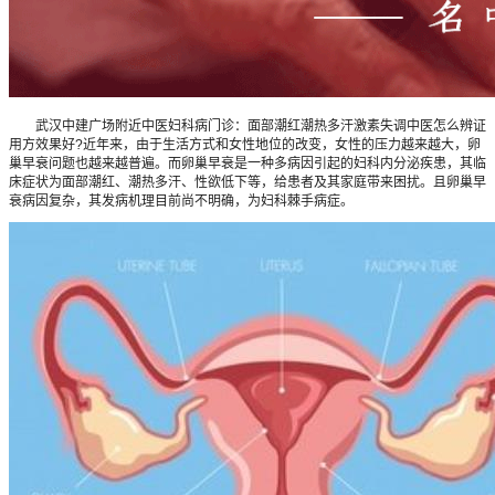
武汉中建广场附近中医妇科病门诊：面部潮红潮热多汗激素失调中医怎么辨证
用方效果好?近年来，由于生活方式和女性地位的改变，女性的压力越来越大，卵
巢早衰问题也越来越普遍。而卵巢早衰是一种多病因引起的妇科内分泌疾患，其临
床症状为面部潮红、潮热多汗、性欲低下等，给患者及其家庭带来困扰。且卵巢早
衰病因复杂，其发病机理目前尚不明确，为妇科棘手病症。