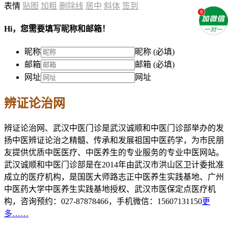
表情
贴图
加粗
删除线
居中
斜体
签到
Hi，您需要填写昵称和邮箱！
昵称
昵称 (必填)
邮箱
邮箱 (必填)
网址
网址
辨证论治网
辨证论治网、武汉中医门诊是武汉诚顺和中医门诊部举办的发
扬中医辨证论治之精髓、传承和发展祖国中医药学，为市民朋
友提供优质中医医疗、中医养生的专业服务的专业中医网站。
武汉诚顺和中医门诊部是在2014年由武汉市洪山区卫计委批准
成立的医疗机构，是国医大师路志正中医养生实践基地、广州
中医药大学中医养生实践基地授权、武汉市医保定点医疗机
构，咨询预约：027-87878466，手机微信：15607131150
更
多……