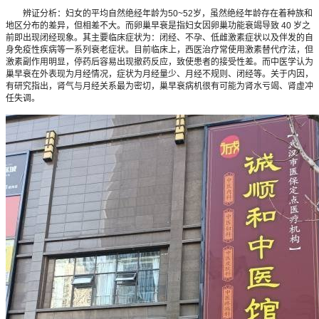
辨证分析：妇女的平均自然绝经年龄为50~52岁，虽然绝经年龄存在着种族和
地区分布的差异，但相差不大。而卵巢早衰是指妇女因卵巢功能衰竭导致 40 岁之
前即出现闭经现象。其主要临床症状为：闭经、不孕、低雌激素症状以及伴发的自
身免疫性疾病等一系列衰老症状。目前临床上，西医治疗常使用激素替代疗法，但
激素副作用明显，停药后容易出现撤药反应，致使患者的接受性差。而中医学认为
巢早衰在外表现为月经情况，症状为月经量少、月经不规则、闭经等。关于内因，
有研究指出，肾气与月经关系最为密切，巢早衰病机很有可能为肾水亏竭、肾虚冲
任失调。