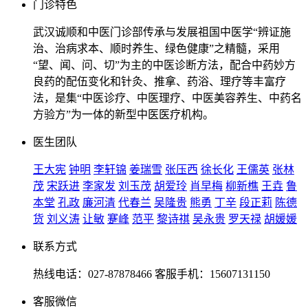
门诊特色
武汉诚顺和中医门诊部传承与发展祖国中医学“辨证施
治、治病求本、顺时养生、绿色健康”之精髓，采用
“望、闻、问、切”为主的中医诊断方法，配合中药妙方
良药的配伍变化和针灸、推拿、药浴、理疗等丰富疗
法，是集“中医诊疗、中医理疗、中医美容养生、中药名
方验方”为一体的新型中医医疗机构。
医生团队
王大宪
钟明
李轩锦
姜瑞雪
张压西
徐长化
王儒英
张林
茂
宋跃进
李家发
刘玉茂
胡爱玲
肖早梅
柳新樵
王垚
鲁
本堂
孔政
廉河清
代春兰
吴隆贵
熊勇
丁辛
段正莉
陈德
货
刘义涛
让敏
蹇峰
范平
黎诗祺
吴永贵
罗天禄
胡媛媛
联系方式
热线电话：027-87878466 客服手机：15607131150
客服微信