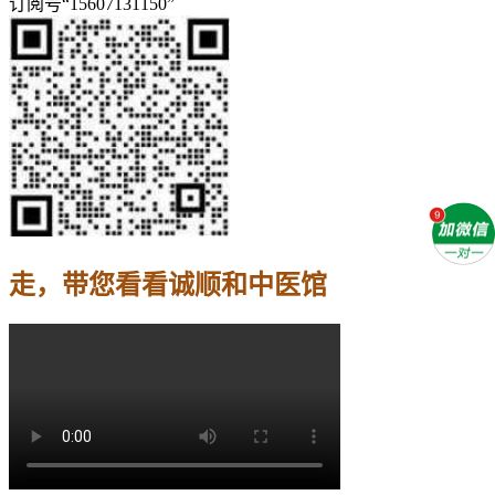
订阅号“15607131150”
走，带您看看诚顺和中医馆