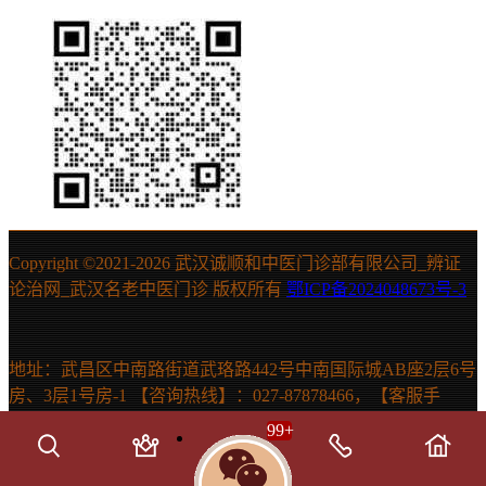
Copyright ©2021-
2026 武汉诚顺和中医门诊部有限公司_辨证
论治网_武汉名老中医门诊 版权所有
鄂ICP备2024048673号-3
地址：武昌区中南路街道武珞路442号中南国际城AB座2层6号
房、3层1号房-1 【咨询热线】：027-87878466，【客服手
机】：15607131150 声明：本站信息仅供参考，不能作为诊断
99
+
及医疗依据。如有需要，请在医生指导下使用。