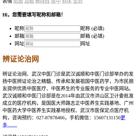
表情
贴图
加粗
删除线
居中
斜体
签到
Hi，您需要填写昵称和邮箱！
昵称
昵称 (必填)
邮箱
邮箱 (必填)
网址
网址
辨证论治网
辨证论治网、武汉中医门诊是武汉诚顺和中医门诊部举办的发
扬中医辨证论治之精髓、传承和发展祖国中医药学，为市民朋
友提供优质中医医疗、中医养生的专业服务的专业中医网站。
武汉诚顺和中医门诊部是在2014年由武汉市洪山区卫计委批准
成立的医疗机构，是国医大师路志正中医养生实践基地、广州
中医药大学中医养生实践基地授权、武汉市医保定点医疗机
构，咨询预约：027-87878466，手机微信：15607131150
更
多……