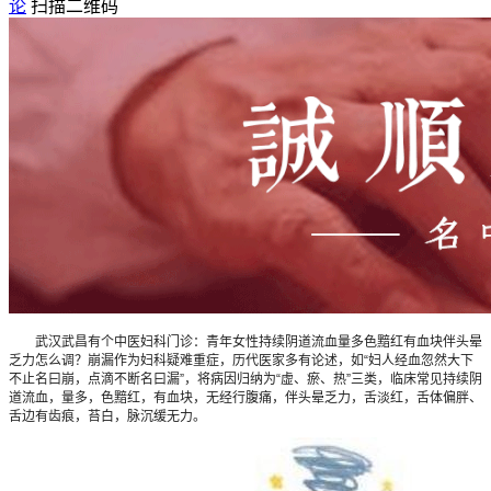
论
扫描二维码
武汉武昌有个中医妇科门诊：青年女性持续阴道流血量多色黯红有血块伴头晕
乏力怎么调？崩漏作为妇科疑难重症，历代医家多有论述，如“妇人经血忽然大下
不止名曰崩，点滴不断名曰漏”，将病因归纳为“虚、瘀、热”三类，临床常见持续阴
道流血，量多，色黯红，有血块，无经行腹痛，伴头晕乏力，舌淡红，舌体偏胖、
舌边有齿痕，苔白，脉沉缓无力。