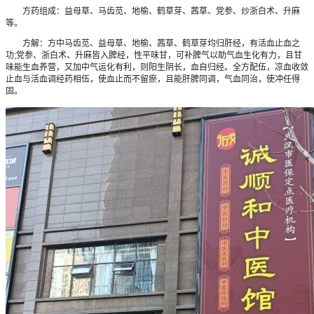
方药组成：益母草、马齿苋、地榆、鹤草芽、茜草、党参、炒浙白术、升麻
等。
方解：方中马齿苋、益母草、地榆、茜草、鹤草芽均归肝经，有活血止血之
功;党参、浙白术、升麻皆入脾经，性平味甘，可补脾气以助气血生化有力，且甘
味能生血养营，又加中气运化有利，则阳生阴长，血自归经。全方配伍，凉血收敛
止血与活血调经药相伍，使血止而不留瘀，且能肝脾同调，气血同治，使冲任得
固。