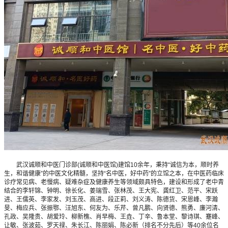
武汉诚顺和中医门诊部(诚顺和中医馆)建馆10余年，秉持“诚信为本，顺时养
生，和谐健康”的中医文化精髓，坚持“名中医，好中药”的立馆之本，在中医药临床
诊疗常见病、老慢病、疑难杂症及健康养生等领域颇具特色，建设和形成了老中青
结合的李轩锦、钟明、徐长化、姜瑞雪、张林茂、王大宪、龚红卫、范平、宋跃
进、王儒英、李家发、刘玉茂、高进、段正莉、刘义涛、陈德货、宋恩峰、李瀚
旻、梅应兵、张振鄂、汪旭东、何友为、乐芹、曾凡鹏、向贤德、熊勇、廉河清、
孔政、吴隆贵、胡爱玲、柳新樵、肖早梅、王垚、丁辛、鲁本堂、黎诗琪、蹇峰、
让敏、张波茹、罗天禄、朱长江、陈丽娟、陈必新（排名不分先后）等40余位名