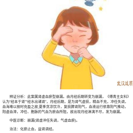
辨证分析：此案属肾虚血瘀型崩漏。由月经后期转变为崩漏，《傅青主女科》
认为“经本于肾”“经水出诸肾”，月经后期，是为肾气虚损，精血不充，冲任失调，
血海难以按时充盈之故;夏季贪凉饮冷，复损脾肾阳气，血液运行依靠阳气推动，
阳虚血滞，冲任、胞脉的气血为瘀血所阻，故出现月经淋漓不尽，发为崩漏。
中医诊断：崩漏(肾虚冲任失调，气虚血瘀)。
治法：化瘀止血，益肾调经。