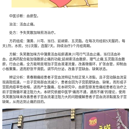
中医诊断：血瘀型。
治法：活血止痛。
处方：予失笑散加味煎汤治疗。
方药组成：蒲黄、川芎、当归、延胡索、五灵脂。在每次月经前5天服药，每
天1剂，水煎，分2次服，连服7天。持续治疗3个月经周期。
方解：失笑散加味方中蒲黄活血祛瘀通淋;川芎行气活血止痛，当归活血补
血，此两药配合能加强散瘀止痛的功能;延胡索活血散瘀，理气止痛;五灵脂活血散
瘀，行血止痛，全方能明显增加子宫血液灌流量，改善微循环，扩张血管，抑制血
小板聚集，进而舒张平滑肌，调节内分泌，改善子宫缺血、缺氧状态。
辨证分析：青春期痛经患者子宫血流特征为较正常人浓黏，且子宫动脉血流呈
现高阻低速。一旦子宫局部血流减少，患者会因为子宫肌壁缺血、缺氧，而形成子
宫肌肉痉率性收缩，进而产生腹痛，在本研究中，血瘀型原发性痛经患者在治疗之
前子宫微循环灌注阻力大。本研究依据中医学“痛而不通，通而不痛”的理论，使用
失笑散加味来改善患者子宫血流灌注阻力大的问题缓解患者子宫血流浓黏度及子宫
缺氧，从而达到止痛的目的。