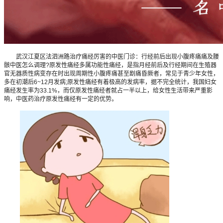
武汉江夏区法泗洲路治疗痛经厉害的中医门诊：行经前后出现小腹疼痛痛及腰
骸中医怎么调理?原发性痛经多属功能性痛经，是指月经前后及行经期间在生殖器
官无器质性病变存在时出现周期性小腹疼痛甚至剧痛昏厥者，常见于青少年女性，
多在初潮后6~12月发病;原发性痛经有着极高的发病率，据不完全统计，我国妇女
痛经发生率为33.1%，而仅原发性痛经者就占一半以上，给女性生活带来严重影
响，中医药治疗原发性痛经有一定的优势。