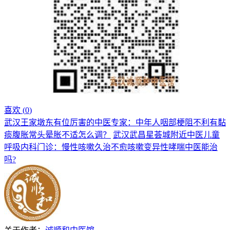
喜欢 (
0
)
武汉王家墩东有位厉害的中医专家：中年人咽部梗阻不利有黏
痰腹胀常头晕胀不适怎么调？
武汉武昌星荟城附近中医儿童
呼吸内科门诊：慢性咳嗽久治不愈咳嗽变异性哮喘中医能治
吗?