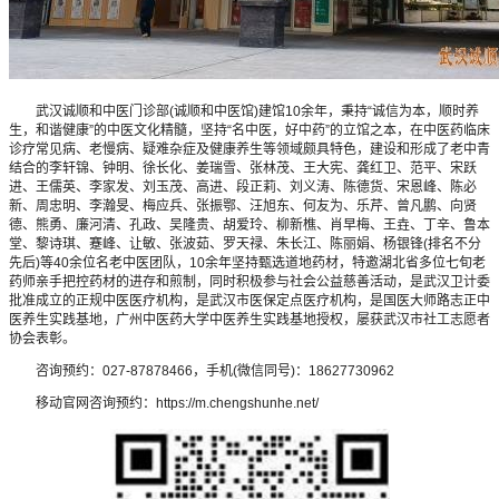
武汉诚顺和中医门诊部(诚顺和中医馆)建馆10余年，秉持“诚信为本，顺时养
生，和谐健康”的中医文化精髓，坚持“名中医，好中药”的立馆之本，在中医药临床
诊疗常见病、老慢病、疑难杂症及健康养生等领域颇具特色，建设和形成了老中青
结合的李轩锦、钟明、徐长化、姜瑞雪、张林茂、王大宪、龚红卫、范平、宋跃
进、王儒英、李家发、刘玉茂、高进、段正莉、刘义涛、陈德货、宋恩峰、陈必
新、周忠明、李瀚旻、梅应兵、张振鄂、汪旭东、何友为、乐芹、曾凡鹏、向贤
德、熊勇、廉河清、孔政、吴隆贵、胡爱玲、柳新樵、肖早梅、王垚、丁辛、鲁本
堂、黎诗琪、蹇峰、让敏、张波茹、罗天禄、朱长江、陈丽娟、杨银锋(排名不分
先后)等40余位名老中医团队，10余年坚持甄选道地药材，特邀湖北省多位七旬老
药师亲手把控药材的进存和煎制，同时积极参与社会公益慈善活动，是武汉卫计委
批准成立的正规中医医疗机构，是武汉市医保定点医疗机构，是国医大师路志正中
医养生实践基地，广州中医药大学中医养生实践基地授权，屡获武汉市社工志愿者
协会表彰。
咨询预约：027-87878466，手机(微信同号)：18627730962
移动官网咨询预约：https://m.chengshunhe.net/