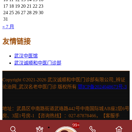
17
18
19
20
21
22
23
24
25
26
27
28
29
30
31
« 7 月
友情链接
武汉中医馆
武汉诚顺和中医门诊部
Copyright ©2021-
2026 武汉诚顺和中医门诊部有限公司_辨证
论治网_武汉名老中医门诊 版权所有
鄂ICP备2024048673号-3
地址：武昌区中南路街道武珞路442号中南国际城AB座2层6号
房、3层1号房-1 【咨询热线】：027-87878466，【客服手
机】：15607131150 声明：本站信息仅供参考，不能作为诊断
99
+
及医疗依据。如有需要，请在医生指导下使用。