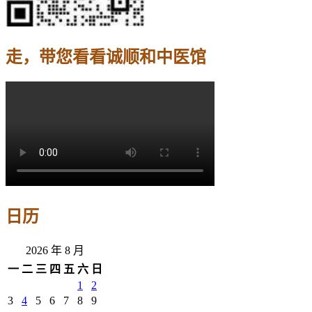
走，带您看看诚顺和中医馆
日历
2026 年 8 月
一
二
三
四
五
六
日
1
2
3
4
5
6
7
8
9