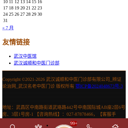
10
11
12
13
14
15
16
17
18
19
20
21
22
23
24
25
26
27
28
29
30
31
« 7 月
友情链接
武汉中医馆
武汉诚顺和中医门诊部
Copyright ©2021-
2026 武汉诚顺和中医门诊部有限公司_辨证
论治网_武汉名老中医门诊 版权所有
鄂ICP备2024048673号-3
地址：武昌区中南路街道武珞路442号中南国际城AB座2层6号
房、3层1号房-1 【咨询热线】：027-87878466，【客服手
机】：15607131150 声明：本站信息仅供参考，不能作为诊断
99
+
及医疗依据。如有需要，请在医生指导下使用。