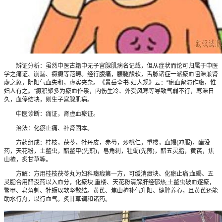
辨证分析：虽然中医古籍中无子宫腺肌病名记载，但从症状而论可归属于中医
学之痛证、崩漏、癥瘕等范畴。经行腹痛，腰腿酸软，舌脉诸症一派瘀血阻滞兼肾
虚之象，阴阳气血失和，虚实夹杂。《景岳全书·妇人规》云：“瘀血留滞作癥，惟
妇人有之。”瘕积聚多为瘀血作祟，内伤生冷、外受风寒等导致气弱不行，寒滞日
久，血停结块，则生子宫腺肌病。
中医诊断：痛证，肾虚血瘀证。
治法：化瘀止痛、补肾固本。
方药组成：桂枝，茯苓，牡丹皮，赤芍，炒桃仁，重楼，血竭(冲服)，醋没
药，天花粉，土鳖虫，醋鳖甲(先煎)，皂角刺，牡蛎(先煎)，醋五灵脂，黄芪，焦
山楂，炙甘草等。
方解：方用桂枝茯苓丸为妇科癥瘕第一方，可缓消癥块、化瘀止痛;血竭、五
灵脂合用醋没药以入血分，化瘀块;重楼、天花粉清解肝经郁热;土鳖虫破血逐瘀，
鳖甲、皂角刺、牡蛎以软坚散结。黄芪、焦山楂补气升阳、健脾养心，且黄芪还能
助水行舟，以行血气。炙甘草调和诸药。