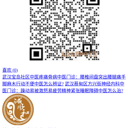
喜欢 (
0
)
武汉宝岛社区中医疼痛骨病中医门诊：腰椎间盘突出腰腿痛手
脚麻木行动不便中医怎么辨证?
武汉蔡甸区方兴街神经内科中
医门诊：躁动易被激怒易疲劳精神紧张睡眠障碍中医怎么治?