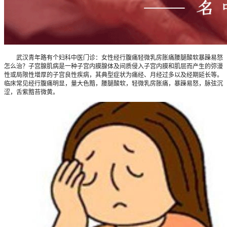
武汉青年路有个妇科中医门诊：女性经行腹痛轻微乳房胀痛腰腿酸软暴躁易怒
怎么治？子宫腺肌病是一种子宫内膜腺体及间质侵入子宫内膜和肌层而产生的弥漫
性或局限性增厚的子宫良性疾病，其典型症状为痛经、月经过多以及经期延长等。
临床常见经行腹痛明显，量大色黯，腰腿酸软，轻微乳房胀痛，暴躁易怒，脉弦沉
涩，舌紫黯苔微黄。