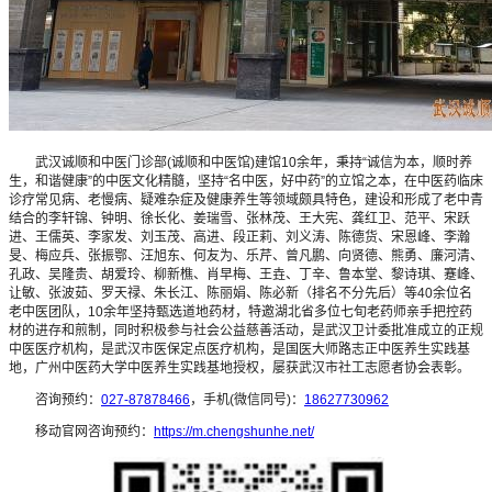
武汉诚顺和中医门诊部(诚顺和中医馆)建馆10余年，秉持“诚信为本，顺时养
生，和谐健康”的中医文化精髓，坚持“名中医，好中药”的立馆之本，在中医药临床
诊疗常见病、老慢病、疑难杂症及健康养生等领域颇具特色，建设和形成了老中青
结合的李轩锦、钟明、徐长化、姜瑞雪、张林茂、王大宪、龚红卫、范平、宋跃
进、王儒英、李家发、刘玉茂、高进、段正莉、刘义涛、陈德货、宋恩峰、李瀚
旻、梅应兵、张振鄂、汪旭东、何友为、乐芹、曾凡鹏、向贤德、熊勇、廉河清、
孔政、吴隆贵、胡爱玲、柳新樵、肖早梅、王垚、丁辛、鲁本堂、黎诗琪、蹇峰、
让敏、张波茹、罗天禄、朱长江、陈丽娟、陈必新（排名不分先后）等40余位名
老中医团队，10余年坚持甄选道地药材，特邀湖北省多位七旬老药师亲手把控药
材的进存和煎制，同时积极参与社会公益慈善活动，是武汉卫计委批准成立的正规
中医医疗机构，是武汉市医保定点医疗机构，是国医大师路志正中医养生实践基
地，广州中医药大学中医养生实践基地授权，屡获武汉市社工志愿者协会表彰。
咨询预约：
027-87878466
，手机(微信同号)：
18627730962
移动官网咨询预约：
https://m.chengshunhe.net/