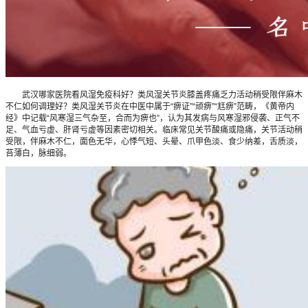
武汉哪家医院看风湿免疫科好？类风湿关节炎膝盖疼痛乏力活动稍受限伴麻木
不仁如何调理好？类风湿关节炎在中医中属于“痹证”“顽痹”“尪痹”范畴，《黄帝内
经》中记载“风寒湿三气杂至，合而为痹也”，认为其发病与风寒湿邪侵袭、正气不
足、气血亏虚、肝肾亏虚等因素密切相关。临床常见关节酸痛或隐痛，关节活动稍
受限，伴麻木不仁，面色无华，心悸气短、头晕、爪甲色淡、食少纳差，舌质淡，
苔薄白，脉细弱。