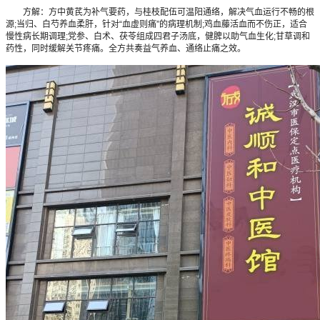
方解：方中黄芪为补气要药，与桂枝配伍可温阳通络，解决气血运行不畅的根
源;当归、白芍养血柔肝，针对“血虚则痛”的病理机制;鸡血藤活血而不伤正，适合
慢性病长期调理;党参、白术、茯苓组成四君子汤底，健脾以助气血生化;甘草调和
药性，同时缓解关节疼痛。全方共奏益气养血、通络止痛之效。