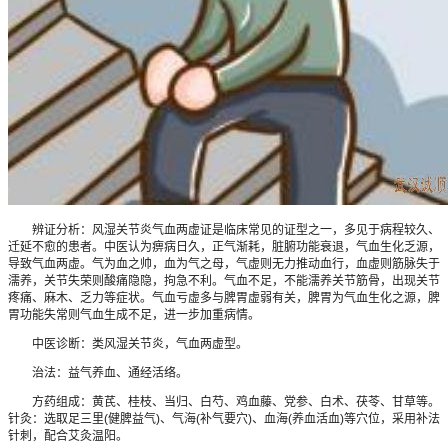
辨证分析：风湿关节炎气血两虚证是临床常见的证型之一，多见于病程较久、
迁延不愈的患者。中医认为痹病日久，正气渐耗，脏腑功能衰退，气血生化乏源，
导致气血两虚。气为血之帅，血为气之母，气虚则无力推动血行，血虚则筋脉失于
濡养，关节失荣则酸痛隐隐，拘急不利。气血不足，不能濡养关节筋骨，出现关节
疼痛、麻木、乏力等症状。气血亏虚多与脾胃虚弱有关，脾胃为气血生化之源，脾
胃功能失常则气血生成不足，进一步加重病情。
中医诊断：类风湿关节炎，气血两虚型。
治法：益气养血、通经活络。
方药组成：黄芪、桂枝、当归、白芍、鸡血藤、党参、白术、茯苓、甘草等。
针灸：选取足三里(健脾益气)、气海(补气要穴)、血海(养血活血)等穴位，采用补法
针刺，配合艾灸温阳。