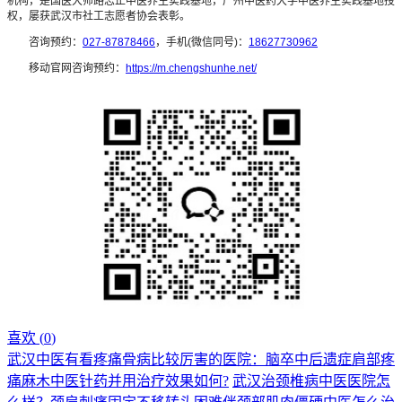
机构，是国医大师路志正中医养生实践基地，广州中医药大学中医养生实践基地授
权，屡获武汉市社工志愿者协会表彰。
咨询预约：
027-87878466
，手机(微信同号)：
18627730962
移动官网咨询预约：
https://m.chengshunhe.net/
喜欢 (
0
)
武汉中医有看疼痛骨病比较厉害的医院：脑卒中后遗症肩部疼
痛麻木中医针药并用治疗效果如何?
武汉治颈椎病中医医院怎