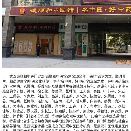
武汉诚顺和中医门诊部(诚顺和中医馆)建馆10余年，秉持“诚信为本，顺时养
生，和谐健康”的中医文化精髓，坚持“名中医，好中药”的立馆之本，在中医药临床
诊疗常见病、老慢病、疑难杂症及健康养生等领域颇具特色，建设和形成了老中青
结合的李轩锦、钟明、徐长化、姜瑞雪、张林茂、王大宪、龚红卫、范平、宋跃
进、王儒英、李家发、刘玉茂、高进、段正莉、刘义涛、陈德货、宋恩峰、李瀚
旻、梅应兵、张振鄂、汪旭东、何友为、乐芹、曾凡鹏、向贤德、熊勇、廉河清、
孔政、吴隆贵、胡爱玲、柳新樵、肖早梅、王垚、丁辛、鲁本堂、黎诗琪、蹇峰、
让敏、张波茹、罗天禄、朱长江、陈丽娟、陈必新、周忠明、杨银锋、胡运莲、胡
淙恺、徐竹梅（排名不分先后）等40余位名老中医团队，10余年坚持甄选道地药
材，特邀湖北省多位七旬老药师亲手把控药材的进存和煎制，同时积极参与社会公
益慈善活动，是武汉卫计委批准成立的正规中医医疗机构，是武汉市医保定点医疗