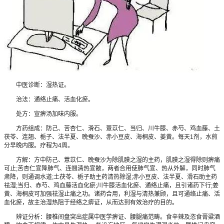
中医诊断：湿热证。
治法：通络止痛、活血化瘀。
处方：宣痹汤加味内服。
方药组成：防己、苦杏仁、滑石、薏苡仁、当归、川牛膝、赤芍、鸡血藤、土
茯苓、连翘、栀子、法半夏、晚蚕沙、赤小豆皮、海桐皮、姜黄。每天1剂，水煎
分早晚内服。疗程为4周。
方解：方中防己、薏苡仁、晚蚕沙为除肌膜之湿的主药，肌膜之湿得除则痹痛
可止;苦杏仁宣降肺气、连翘清热宣散，两者合用使肺气宣、热从外解，同时肺气
肃降，则通调水道;土茯苓、栀子助主药清热除湿;赤小豆皮、法半夏、滑石助主药
祛湿;当归、赤芍、鸡血藤活血化瘀;川牛膝活血化瘀、通络止痛，且引诸药下行;姜
黄、海桐皮可加强祛湿止痛之功。诸药合用，利湿与清热兼顾，且可通络止痛、活
血化瘀，故主治湿热阻于经络之痹证，从而达到有效治疗的目的。
辨证分析：腰椎间盘突出症属中医学痹证、腰腿痛范畴。食辛辣及恣食膏粱酒