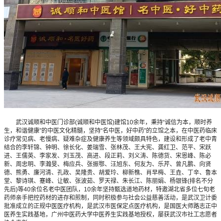
武汉诚顺和中医门诊部(诚顺和中医馆)建馆10余年，秉持“诚信为本，顺时养
生，和谐健康”的中医文化精髓，坚持“名中医，好中药”的立馆之本，在中医药临床
诊疗常见病、老慢病、疑难杂症及健康养生等领域颇具特色，建设和形成了老中青
结合的李轩锦、钟明、徐长化、姜瑞雪、张林茂、王大宪、龚红卫、范平、宋跃
进、王儒英、李家发、刘玉茂、高进、段正莉、刘义涛、陈德货、宋恩峰、陈必
新、周忠明、李瀚旻、梅应兵、张振鄂、汪旭东、何友为、乐芹、曾凡鹏、向贤
德、熊勇、廉河清、孔政、吴隆贵、胡爱玲、柳新樵、肖早梅、王垚、丁辛、鲁本
堂、黎诗琪、蹇峰、让敏、张波茹、罗天禄、朱长江、陈丽娟、杨银锋(排名不分
先后)等40余位名老中医团队，10余年坚持甄选道地药材，特邀湖北省多位七旬老
药师亲手把控药材的进存和煎制，同时积极参与社会公益慈善活动，是武汉卫计委
批准成立的正规中医医疗机构，是武汉市医保定点医疗机构，是国医大师路志正中
医养生实践基地，广州中医药大学中医养生实践基地授权，屡获武汉市社工志愿者