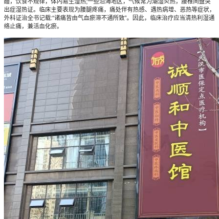
醴，饮食不规律，体内易生湿热;一些沿海地区，气候常为潮湿炎热，腰椎间盘突
出症湿热证。临床主要表现为腰腿疼痛，痛处伴有热感、遇热病增、恶热等症状，
外科证治全书记载:“诸痛皆由气血瘀滞不通所致”。因此，临床治疗应当清热利湿通
络止痛，兼活血化瘀。