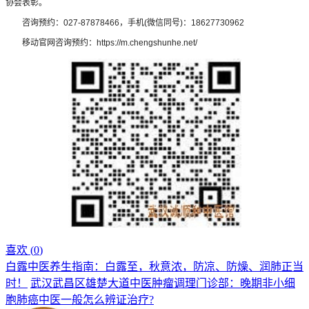
协会表彰。
咨询预约：027-87878466，手机(微信同号)：18627730962
移动官网咨询预约：https://m.chengshunhe.net/
喜欢 (
0
)
白露中医养生指南：白露至，秋意浓，防凉、防燥、润肺正当
时！
武汉武昌区雄楚大道中医肿瘤调理门诊部：晚期非小细
胞肺癌中医一般怎么辨证治疗?