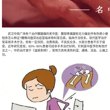
武汉中商广场有个治疗腰腿痛的老中医：腰部疼痛腿软无力痛处伴有热感小便
短赤怎么辨证?腰椎间盘突出症是临床骨科常见病，临床疗法较多。现代医学治疗
常采用手术疗法，但有一定风险，且费用高、不良反应多，大部分患者不乐于接
受，近年研究发现，80%~90%患者可经非手术治疗好转。针刺是中医学的有效疗
法之一，中药治疗源于《温病条辨》，常用方具有清热利湿、通络、活血、止痛之
功。