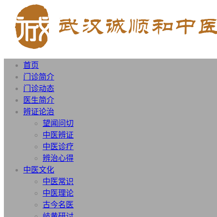
首页
门诊简介
门诊动态
医生简介
辨证论治
望闻问切
中医辨证
中医诊疗
辨治心得
中医文化
中医常识
中医理论
古今名医
岐黄研讨