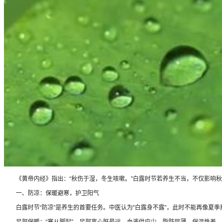
《黄帝内经》指出：“秋伤于湿，冬生咳嗽。”白露时节若养生不当，不仅影响秋
一、防凉：保暖避寒，护卫阳气
白露时节“防凉”是养生的首要任务。中医认为”白露身不露”，此时不能再像夏季
足部保暖：“寒从脚起”，足部离心脏最远，血液供应少，脂肪层薄，保温性差。