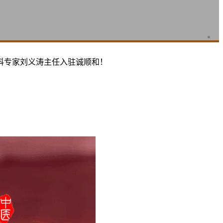
科专家刘义涛主任入驻诚顺和！