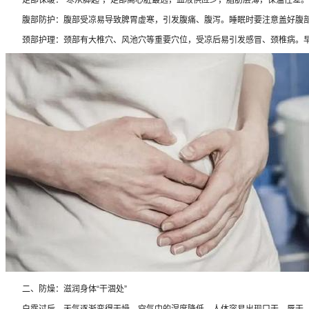
腹部防护：腹部受凉易导致脾胃虚寒，引发腹痛、腹泻。睡眠时要注意盖好腹部
颈部护理：颈部有大椎穴、风池穴等重要穴位，受凉后易引发感冒、颈椎病。早
二、防燥：滋润身体“干涸处”
白露过后，天气逐渐变得干燥，空气中的湿度降低，人体容易出现口干、唇干、鼻