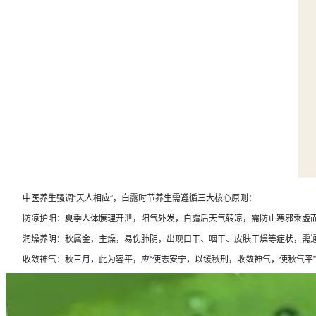
中医养生强调“天人相应”，白露时节养生需遵循三大核心原则：
防凉护阳：夏季人体腠理开泄，阳气外发，白露后天气转凉，需防止寒邪乘虚而
润燥养阴：秋属金，主燥，易伤肺阴，出现口干、咽干、皮肤干燥等症状，需通
收敛神气：秋三月，此为容平，应“使志安宁，以缓秋刑，收敛神气，使秋气平”