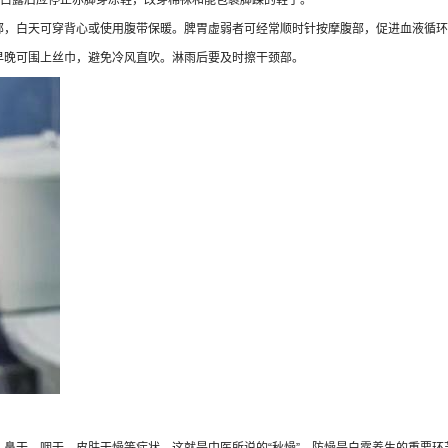
，白天可穿背心或使用腹带保暖。脾胃虚弱者可经常顺时针按摩腹部，促进血液循环
晚可围上丝巾，避免冷风直吹。淋雨后要及时擦干颈部。
干、咽干、皮肤干燥等症状，这就是中医所说的“秋燥”。防燥是白露养生的重要环节