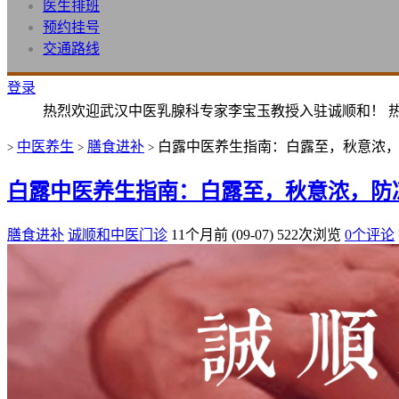
医生排班
预约挂号
交通路线
登录
热烈欢迎武汉中医乳腺科专家李宝玉教授入驻诚顺和！ 
中医养生
膳食进补
白露中医养生指南：白露至，秋意浓
>
>
>
白露中医养生指南：白露至，秋意浓，防
膳食进补
诚顺和中医门诊
11个月前 (09-07)
522次浏览
0个评论