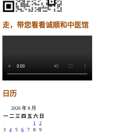
走，带您看看诚顺和中医馆
日历
2026 年 8 月
一
二
三
四
五
六
日
1
2
3
4
5
6
7
8
9