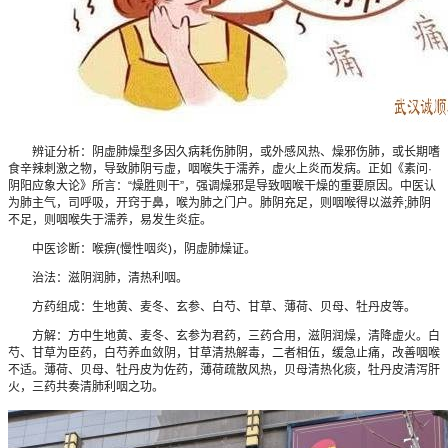
辨证分析：阴虚肺燥型多因久病耗伤肺阴，或外感风热、燥邪伤肺，或长期嗜
食辛辣刺激之物，导致肺阴亏虚，咽喉失于濡养，虚火上炎而发病。正如《素问·
阴阳应象大论》所言：“燥胜则干”，强调燥邪是导致咽喉干燥的重要原因。中医认
为肺主气，司呼吸，开窍于鼻，喉为肺之门户。肺阴充足，则咽喉得以滋养;肺阴
不足，则咽喉失于濡养，易发生炎症。
中医诊断：喉痹(慢性咽炎)，阴虚肺燥证。
治法：滋阴润肺，清热利咽。
方药组成：生地黄、麦冬、玄参、白芍、甘草、薄荷、贝母、牡丹皮等。
方解：方中生地黄、麦冬、玄参为君药，三药合用，滋阴润燥，清降虚火。白
芍、甘草为臣药，白芍养血敛阴，甘草清热解毒，二者相伍，缓急止痛，改善咽喉
不适。薄荷、贝母、牡丹皮为佐药，薄荷疏散风热，贝母清热化痰，牡丹皮清泻肝
火，三药共奏清肺利咽之功。