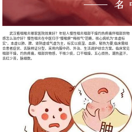
武汉看咽喉炎哪家医院效果好？年轻人慢性咽炎咽部干燥灼热疼痛伴咽部异物
感怎么治疗好？慢性咽炎在中医归于“慢喉痹”“梅核气”范畴，核心病机为“本虚标
实”，本虚以肺、脾、肾阴虚或气虚为主，标实以痰湿、血瘀、郁热为要;临床需结
合患者症状、舌脉辨证分型，采用内服中药、外治、生活调护综合方案。临床常见
咽部干燥，灼热疼痛，咽部异物感，干咳少痰，口干咽燥，五心烦热，潮热盗汗，
舌红少苔，脉细数。