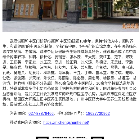
武汉诚顺和中医门诊部(诚顺和中医馆)建馆10余年，秉持“诚信为本，顺时养
生，和谐健康”的中医文化精髓，坚持“名中医，好中药”的立馆之本，在中医药临床
诊疗常见病、老慢病、疑难杂症及健康养生等领域颇具特色，建设和形成了老中青
结合的李轩锦、钟明、徐长化、姜瑞雪、张林茂、王大宪、龚红卫、范平、宋跃
进、王儒英、李家发、刘玉茂、高进、段正莉、刘义涛、陈德货、宋恩峰、李瀚
旻、梅应兵、张振鄂、汪旭东、何友为、乐芹、曾凡鹏、向贤德、熊勇、廉河清、
孔政、吴隆贵、胡爱玲、柳新樵、肖早梅、王垚、丁辛、鲁本堂、黎诗琪、蹇峰、
让敏、张波茹、罗天禄、朱长江、陈丽娟、陈必新、周忠明、杨银锋、胡运莲、胡
淙恺、徐竹梅（排名不分先后）等40余位名老中医团队，10余年坚持甄选道地药
材，特邀湖北省多位七旬老药师亲手把控药材的进存和煎制，同时积极参与社会公
益慈善活动，是武汉卫计委批准成立的正规中医医疗机构，是武汉市医保定点医疗
机构，是国医大师路志正中医养生实践基地，广州中医药大学中医养生实践基地授
权，屡获武汉市社工志愿者协会表彰。
咨询预约：
027-87878466
，手机(微信同号)：
18627730962
移动官网咨询预约：
https://m.chengshunhe.net/