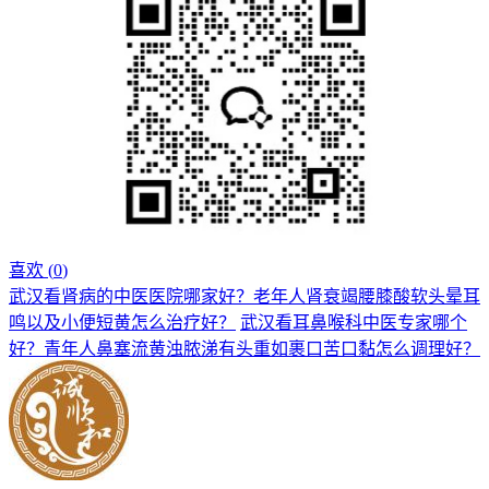
喜欢 (
0
)
武汉看肾病的中医医院哪家好？老年人肾衰竭腰膝酸软头晕耳
鸣以及小便短黄怎么治疗好？
武汉看耳鼻喉科中医专家哪个
好？青年人鼻塞流黄浊脓涕有头重如裹口苦口黏怎么调理好？