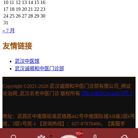
10
11
12
13
14
15
16
17
18
19
20
21
22
23
24
25
26
27
28
29
30
31
« 7 月
友情链接
武汉中医馆
武汉诚顺和中医门诊部
Copyright ©2021-
2026 武汉诚顺和中医门诊部有限公司_辨证
论治网_武汉名老中医门诊 版权所有
鄂ICP备2024048673号-3
地址：武昌区中南路街道武珞路442号中南国际城AB座2层6号
房、3层1号房-1 【咨询热线】：027-87878466，【客服手
机】：15607131150 声明：本站信息仅供参考，不能作为诊断
99
+