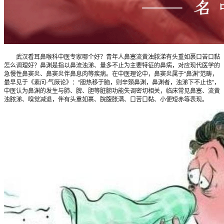
武汉看耳鼻喉科中医专家哪个好？青年人鼻塞流黄浊脓涕有头重如裹口苦口黏
怎么调理好？鼻渊是指以鼻流浊涕、量多不止为主要特征的鼻病，对应现代医学的
急慢性鼻窦炎、鼻窦炎伴鼻息肉等疾病。在中医理论中，鼻窦炎属于“鼻渊”范畴，
最早见于《素问·气厥论》：“胆热移于脑，则辛頞鼻渊，鼻渊者，浊涕下不止也”，
中医认为鼻渊的发生与肺、脾、胆等脏腑功能失调密切相关，临床常见鼻塞、流黄
浊脓涕、嗅觉减退，伴有头重如裹、脘腹胀满、口苦口黏、小便短赤等表现。