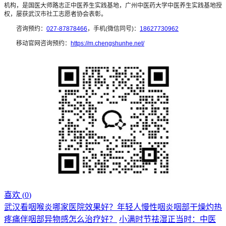
机构，是国医大师路志正中医养生实践基地，广州中医药大学中医养生实践基地授
权，屡获武汉市社工志愿者协会表彰。
咨询预约：
027-87878466
，手机(微信同号)：
18627730962
移动官网咨询预约：
https://m.chengshunhe.net/
喜欢 (
0
)
武汉看咽喉炎哪家医院效果好？年轻人慢性咽炎咽部干燥灼热
疼痛伴咽部异物感怎么治疗好？
小满时节祛湿正当时：中医