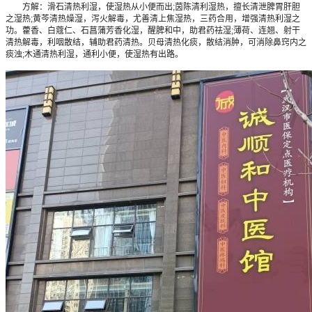
方解：滑石清热利湿，使湿热从小便而出;茵陈清利湿热，擅长清泄脾胃肝胆
之湿热;黄芩清热燥湿，泻火解毒，尤善清上焦湿热，三药合用，增强清热利湿之
功。藿香、白蔻仁、石菖蒲芳香化湿，醒脾和中，助君药祛湿;薄荷、连翘、射干
清热解毒，利咽散结，辅助君药清热。贝母清热化痰，散结消肿，可消除鼻窍内之
痰浊;木通清热利湿，通利小便，使湿热有出路。