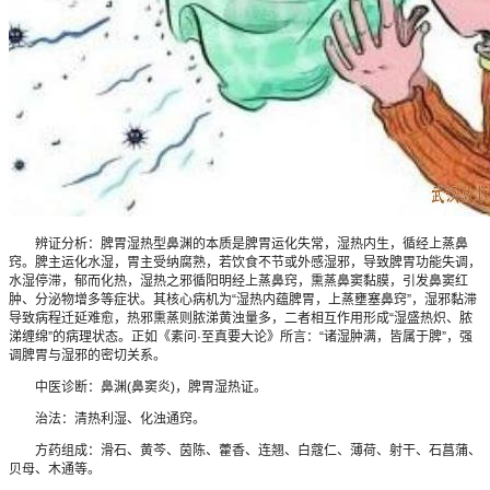
辨证分析：脾胃湿热型鼻渊的本质是脾胃运化失常，湿热内生，循经上蒸鼻
窍。脾主运化水湿，胃主受纳腐熟，若饮食不节或外感湿邪，导致脾胃功能失调，
水湿停滞，郁而化热，湿热之邪循阳明经上蒸鼻窍，熏蒸鼻窦黏膜，引发鼻窦红
肿、分泌物增多等症状。其核心病机为“湿热内蕴脾胃，上蒸壅塞鼻窍”，湿邪黏滞
导致病程迁延难愈，热邪熏蒸则脓涕黄浊量多，二者相互作用形成“湿盛热炽、脓
涕缠绵”的病理状态。正如《素问·至真要大论》所言：“诸湿肿满，皆属于脾”，强
调脾胃与湿邪的密切关系。
中医诊断：鼻渊(鼻窦炎)，脾胃湿热证。
治法：清热利湿、化浊通窍。
方药组成：滑石、黄芩、茵陈、藿香、连翘、白蔻仁、薄荷、射干、石菖蒲、
贝母、木通等。