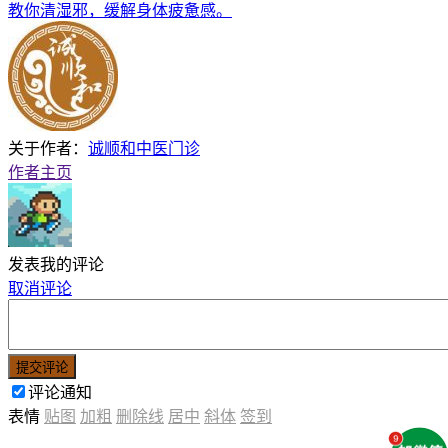
教你清湿邪，缓解身体疲惫感。
关于作者：
诚顺和中医门诊
作者主页
发表我的评论
取消评论
提交评论
评论通知
表情
贴图
加粗
删除线
居中
斜体
签到