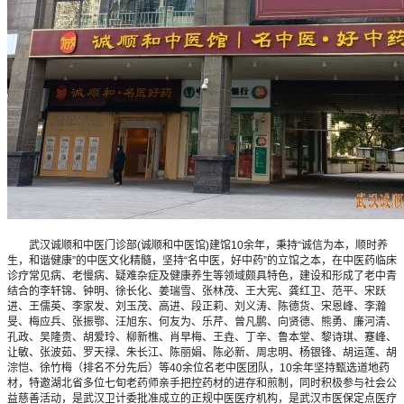
武汉诚顺和中医门诊部(诚顺和中医馆)建馆10余年，秉持“诚信为本，顺时养
生，和谐健康”的中医文化精髓，坚持“名中医，好中药”的立馆之本，在中医药临床
诊疗常见病、老慢病、疑难杂症及健康养生等领域颇具特色，建设和形成了老中青
结合的李轩锦、钟明、徐长化、姜瑞雪、张林茂、王大宪、龚红卫、范平、宋跃
进、王儒英、李家发、刘玉茂、高进、段正莉、刘义涛、陈德货、宋恩峰、李瀚
旻、梅应兵、张振鄂、汪旭东、何友为、乐芹、曾凡鹏、向贤德、熊勇、廉河清、
孔政、吴隆贵、胡爱玲、柳新樵、肖早梅、王垚、丁辛、鲁本堂、黎诗琪、蹇峰、
让敏、张波茹、罗天禄、朱长江、陈丽娟、陈必新、周忠明、杨银锋、胡运莲、胡
淙恺、徐竹梅（排名不分先后）等40余位名老中医团队，10余年坚持甄选道地药
材，特邀湖北省多位七旬老药师亲手把控药材的进存和煎制，同时积极参与社会公
益慈善活动，是武汉卫计委批准成立的正规中医医疗机构，是武汉市医保定点医疗