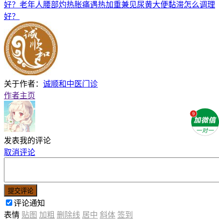
好？老年人腰部灼热胀痛遇热加重兼见尿黄大便黏滞怎么调理
好？
关于作者：
诚顺和中医门诊
作者主页
发表我的评论
取消评论
提交评论
评论通知
表情
贴图
加粗
删除线
居中
斜体
签到