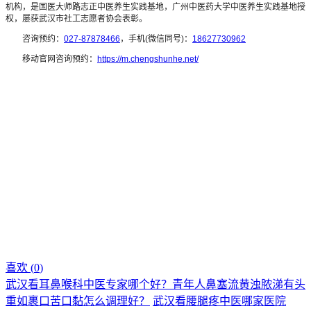
机构，是国医大师路志正中医养生实践基地，广州中医药大学中医养生实践基地授
权，屡获武汉市社工志愿者协会表彰。
咨询预约：
027-87878466
，手机(微信同号)：
18627730962
移动官网咨询预约：
https://m.chengshunhe.net/
喜欢 (
0
)
武汉看耳鼻喉科中医专家哪个好？青年人鼻塞流黄浊脓涕有头
重如裹口苦口黏怎么调理好？
武汉看腰腿疼中医哪家医院