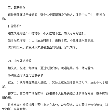
三、起居祛湿
保持居住环境干燥通风，避免久坐潮湿阴冷的地方，注意个人卫生，勤换衣
物。
日常防护：
避免久处潮湿：不睡地板、不久居地下室，雨天可用除湿机。
出汗后及时擦干：出汗后及时擦干、更换干衣，不立即进入空调房。
洗浴用温水：避免冷水冲澡引发血管收缩、湿气内闭。
四、中医外治祛湿
如艾灸、拔罐、刮痧等，通过刺激穴位，疏通经络，排出体内湿气。
小满祛湿的误区与注意事项
误区一：认为祛湿就是大量出汗，实际上过度出汗会损伤阳气，反而不利于祛
湿。
误区二：盲目使用祛湿药物，应根据个人体质选择合适的祛湿方法，避免药物
副作用。
注意事项：祛湿过程中要注意补充水分，避免脱水，同时要注意饮食清淡，避
免油腻、辛辣食物。