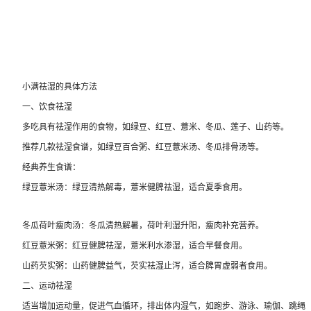
小满祛湿的具体方法
一、饮食祛湿
多吃具有祛湿作用的食物，如绿豆、红豆、薏米、冬瓜、莲子、山药等。
推荐几款祛湿食谱，如绿豆百合粥、红豆薏米汤、冬瓜排骨汤等。
经典养生食谱：
绿豆薏米汤：绿豆清热解毒，薏米健脾祛湿，适合夏季食用。
冬瓜荷叶瘦肉汤：冬瓜清热解暑，荷叶利湿升阳，瘦肉补充营养。
红豆薏米粥：红豆健脾祛湿，薏米利水渗湿，适合早餐食用。
山药芡实粥：山药健脾益气，芡实祛湿止泻，适合脾胃虚弱者食用。
二、运动祛湿
适当增加运动量，促进气血循环，排出体内湿气，如跑步、游泳、瑜伽、跳绳