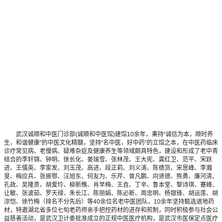
武汉诚顺和中医门诊部(诚顺和中医馆)建馆10余年，秉持“诚信为本，顺时养
生，和谐健康”的中医文化精髓，坚持“名中医，好中药”的立馆之本，在中医药临床
诊疗常见病、老慢病、疑难杂症及健康养生等领域颇具特色，建设和形成了老中青
结合的李轩锦、钟明、徐长化、姜瑞雪、张林茂、王大宪、龚红卫、范平、宋跃
进、王儒英、李家发、刘玉茂、高进、段正莉、刘义涛、陈德货、宋恩峰、李瀚
旻、梅应兵、张振鄂、汪旭东、何友为、乐芹、曾凡鹏、向贤德、熊勇、廉河清、
孔政、吴隆贵、胡爱玲、柳新樵、肖早梅、王垚、丁辛、鲁本堂、黎诗琪、蹇峰、
让敏、张波茹、罗天禄、朱长江、陈丽娟、陈必新、周忠明、杨银锋、胡运莲、胡
淙恺、徐竹梅（排名不分先后）等40余位名老中医团队，10余年坚持甄选道地药
材，特邀湖北省多位七旬老药师亲手把控药材的进存和煎制，同时积极参与社会公
益慈善活动，是武汉卫计委批准成立的正规中医医疗机构，是武汉市医保定点医疗