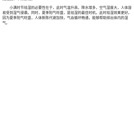
小满时节祛湿的必要性在于，此时气温升高，降水增多，空气湿度大，人体容
易受到湿气侵袭。同时，夏季阳气旺盛，是祛湿的最佳时机，此时祛湿效果更好。
因为夏季阳气旺盛，人体新陈代谢加快，气血循环畅通，能够帮助排出体内的湿
气。