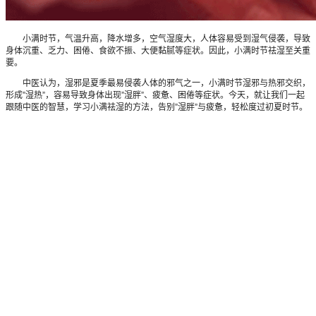
小满时节，气温升高，降水增多，空气湿度大，人体容易受到湿气侵袭，导致
身体沉重、乏力、困倦、食欲不振、大便黏腻等症状。因此，小满时节祛湿至关重
要。
中医认为，湿邪是夏季最易侵袭人体的邪气之一，小满时节湿邪与热邪交织，
形成”湿热”，容易导致身体出现”湿胖”、疲惫、困倦等症状。今天，就让我们一起
跟随中医的智慧，学习小满祛湿的方法，告别”湿胖”与疲惫，轻松度过初夏时节。