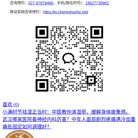
咨询预约：
027-87878466
，手机(微信同号)：
18627730962
移动官网咨询预约：
https://m.chengshunhe.net/
喜欢 (
0
)
小满时节祛湿正当时：中医教你清湿邪，缓解身体疲惫感。
武汉哪家医院看神经内科厉害？中年人面部剧烈疼痛遇冷加重
痛处固定如何调理好？