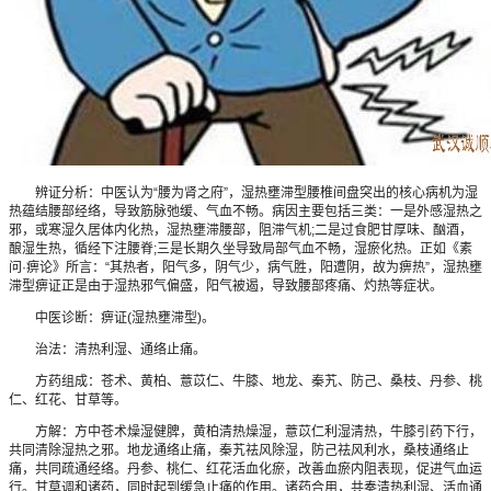
辨证分析：中医认为“腰为肾之府”，湿热壅滞型腰椎间盘突出的核心病机为湿
热蕴结腰部经络，导致筋脉弛缓、气血不畅。病因主要包括三类：一是外感湿热之
邪，或寒湿久居体内化热，湿热壅滞腰部，阻滞气机;二是过食肥甘厚味、酗酒，
酿湿生热，循经下注腰脊;三是长期久坐导致局部气血不畅，湿瘀化热。正如《素
问·痹论》所言：“其热者，阳气多，阴气少，病气胜，阳遭阴，故为痹热”，湿热壅
滞型痹证正是由于湿热邪气偏盛，阳气被遏，导致腰部疼痛、灼热等症状。
中医诊断：痹证(湿热壅滞型)。
治法：清热利湿、通络止痛。
方药组成：苍术、黄柏、薏苡仁、牛膝、地龙、秦艽、防己、桑枝、丹参、桃
仁、红花、甘草等。
方解：方中苍术燥湿健脾，黄柏清热燥湿，薏苡仁利湿清热，牛膝引药下行，
共同清除湿热之邪。地龙通络止痛，秦艽祛风除湿，防己祛风利水，桑枝通络止
痛，共同疏通经络。丹参、桃仁、红花活血化瘀，改善血瘀内阻表现，促进气血运
行。甘草调和诸药，同时起到缓急止痛的作用。诸药合用，共奏清热利湿、活血通