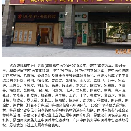
武汉诚顺和中医门诊部(诚顺和中医馆)建馆10余年，秉持“诚信为本，顺时养
生，和谐健康”的中医文化精髓，坚持“名中医，好中药”的立馆之本，在中医药临床
诊疗常见病、老慢病、疑难杂症及健康养生等领域颇具特色，建设和形成了老中青
结合的李轩锦、钟明、徐长化、姜瑞雪、张林茂、王大宪、龚红卫、范平、宋跃
进、王儒英、李家发、刘玉茂、高进、段正莉、刘义涛、陈德货、宋恩峰、李瀚
旻、梅应兵、张振鄂、汪旭东、何友为、乐芹、曾凡鹏、向贤德、熊勇、廉河清、
孔政、吴隆贵、胡爱玲、柳新樵、肖早梅、王垚、丁辛、鲁本堂、黎诗琪、蹇峰、
让敏、张波茹、罗天禄、朱长江、陈丽娟、陈必新、周忠明、杨银锋、胡运莲、胡
淙恺、徐竹梅（排名不分先后）等40余位名老中医团队，10余年坚持甄选道地药
材，特邀湖北省多位七旬老药师亲手把控药材的进存和煎制，同时积极参与社会公
益慈善活动，是武汉卫计委批准成立的正规中医医疗机构，是武汉市医保定点医疗
机构，是国医大师路志正中医养生实践基地，广州中医药大学中医养生实践基地授
权，屡获武汉市社工志愿者协会表彰。