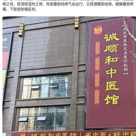
络之效，既清除湿热之邪，恢复腰部经络气血运行，又疏通腰部经络，缓解腰部疼
痛、下肢放射痛症状。