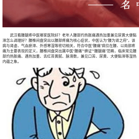
武汉看腰腿疼中医哪家医院好？老年人腰部灼热胀痛遇热加重兼见尿黄大便黏
滞怎么调理好？腰椎间盘突出以腰部疼痛为核心症状，中医认为“腰为肾之府”，该
病与肾虚、气血瘀滞、外感寒湿等密切相关，符合中医“腰痛”病位在腰、以局部疼
痛为主要表现的定义，腰椎间盘突出属中医“腰痛”“痹证”“腰腿痛”范畴，临床常见腰
部灼热胀痛、遇热加重、舌红苔黄腻、脉滑数，兼见口苦、尿黄、大便黏滞等湿热
内蕴之象。