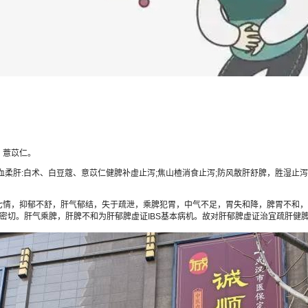
、薏苡仁。
肝:白术、白豆蔻、意苡仁健脾补虚止泻;焦山楂消食止泻;防风散肝舒脾，胜湿止
，抑郁不舒，肝气郁结，失于疏泄，乘脾犯胃，中气不足，胃失和降，脾胃不和，肠
系密切。肝气乘脾，肝脾不和为肝郁脾虚证IBS基本病机。故对肝郁脾虚证治宜疏肝健