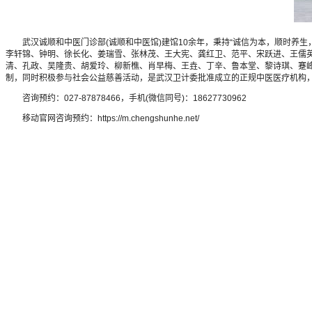
武汉诚顺和中医门诊部(诚顺和中医馆)建馆10余年，秉持“诚信为本，顺时养生
李轩锦、钟明、徐长化、姜瑞雪、张林茂、王大宪、龚红卫、范平、宋跃进、王儒
清、孔政、吴隆贵、胡爱玲、柳新樵、肖早梅、王垚、丁辛、鲁本堂、黎诗琪、蹇峰
制，同时积极参与社会公益慈善活动，是武汉卫计委批准成立的正规中医医疗机构
咨询预约：027-87878466，手机(微信同号)：18627730962
移动官网咨询预约：https://m.chengshunhe.net/