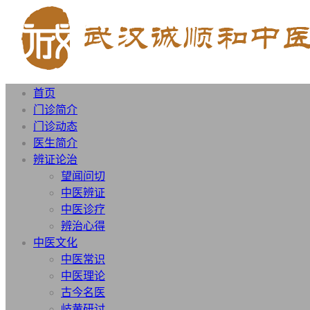
首页
门诊简介
门诊动态
医生简介
辨证论治
望闻问切
中医辨证
中医诊疗
辨治心得
中医文化
中医常识
中医理论
古今名医
岐黄研讨