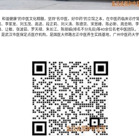
，和谐健康”的中医文化精髓，坚持“名中医，好中药”的立馆之本，在中医药临床诊
英、李家发、刘玉茂、高进、段正莉、刘义涛、陈德货、宋恩峰、陈必新、周忠明、李
、让敏、张波茹、罗天禄、朱长江、陈丽娟(排名不分先后)等40余位名老中医团队，
，是武汉市医保定点医疗机构，是国医大师路志正中医养生实践基地，广州中医药大学