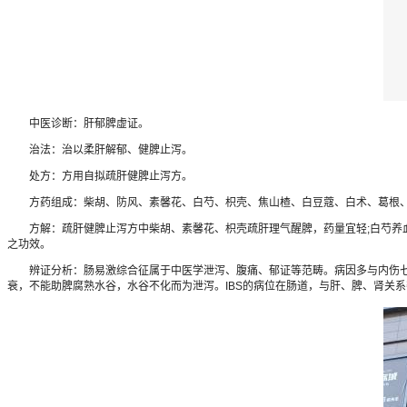
中医诊断：肝郁脾虚证。
治法：治以柔肝解郁、健脾止泻。
处方：方用自拟疏肝健脾止泻方。
方药组成：柴胡、防风、素馨花、白芍、枳壳、焦山楂、白豆蔻、白术、葛根
方解：疏肝健脾止泻方中柴胡、素馨花、枳壳疏肝理气醒脾，药量宜轻;白芍养血柔
之功效。
辨证分析：肠易激综合征属于中医学泄泻、腹痛、郁证等范畴。病因多与内伤七情
衰，不能助脾腐熟水谷，水谷不化而为泄泻。IBS的病位在肠道，与肝、脾、肾关