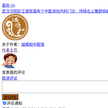
喜欢 (
0
)
武汉汉阳区江堤街道有个中医消化内科门诊：持续右上腹部钝
关于作者：
诚顺和中医馆
作者主页
发表我的评论
取消评论
提交评论
评论通知