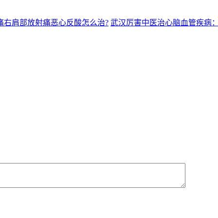
痛右肩部放射痛恶心反酸怎么治?
武汉厉害中医治心脑血管疾病