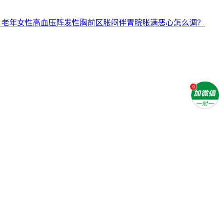
：老年女性高血压阵发性胸前区胀闷伴胃脘胀满恶心怎么调？