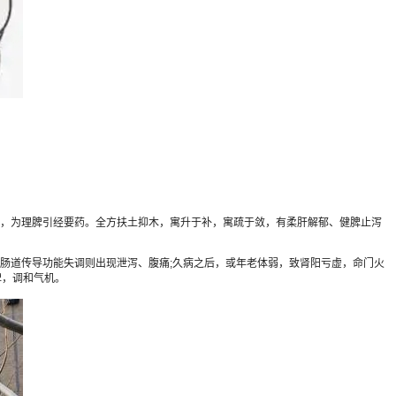
泻，为理脾引经要药。全方扶土抑木，寓升于补，寓疏于敛，有柔肝解郁、健脾止泻
道传导功能失调则出现泄泻、腹痛;久病之后，或年老体弱，致肾阳亏虚，命门火
脾，调和气机。