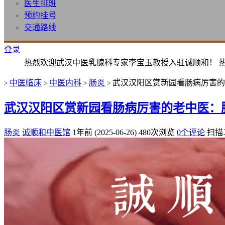
医生排班
预约挂号
交通路线
登录
热烈欢迎武汉中医乳腺科专家李宝玉教授入驻诚顺和！ 
中医临床
中医内科
肠炎
武汉汉阳区赏新园看肠病厉害的
>
>
>
>
武汉汉阳区赏新园看肠病厉害的老中医：
肠炎
诚顺和中医馆
1年前 (2025-06-26)
480次浏览
0个评论
扫描