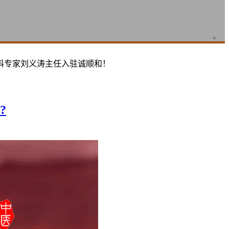
科专家刘义涛主任入驻诚顺和！
?