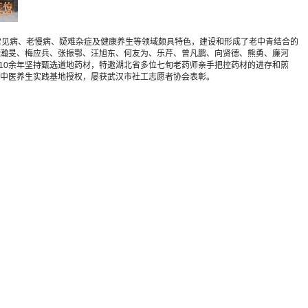
疗常见病、老慢病、疑难杂症及健康养生等领域颇具特色，建设和形成了老中青结合的
瀚旻、梅应兵、张振鄂、汪旭东、何友为、乐芹、曾凡鹏、向贤德、熊勇、廉河
10余年坚持甄选道地药材，特邀湖北省多位七旬老药师亲手把控药材的进存和煎
中医养生实践基地授权，屡获武汉市社工志愿者协会表彰。