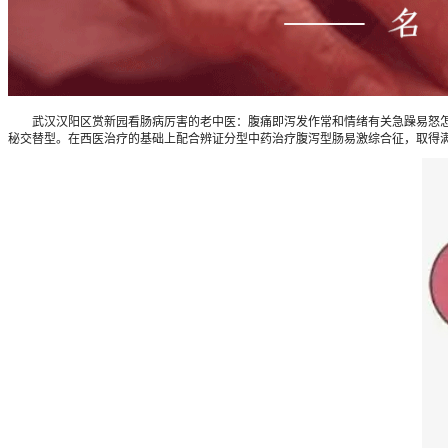
武汉汉阳区赏新园看肠病厉害的老中医：腹痛即泻发作常和情绪有关急躁易怒怎么治
秘交替型。在西医治疗的基础上配合辨证分型中药治疗腹泻型肠易激综合征，取得