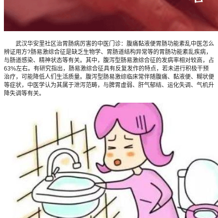
武汉华安里社区治胃肠病厉害的中医门诊：腹痛黏液便胃肠功能紊乱中医怎么
辨证用方?肠易激综合征是缺乏生物学、胃肠道结构异常等的胃肠功能紊乱疾病，
与肠道感染、精神状态等有关。其中，腹泻型肠易激综合征的发病率相对较高，占
63%左右。有研究指出，肠易激综合征具有反复发作的特点，若未进行积极干预
治疗，可能降低人们生活质量。腹泻型肠易激综临床常伴随腹痛、黏液便、糊状便
等症状，中医学认为其属于泄泻范畴，与脾胃虚弱、肝气郁结、运化失调、气机升
降失调等有关。