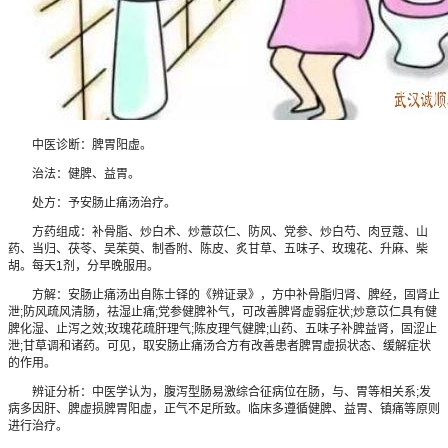
中医诊断：脾胃阳虚。
治法：健脾、益胃。
处方：予安肠止痛汤治疗。
方药组成：补骨脂、炒白术、炒薏苡仁、防风、党参、炒白芍、肉豆蔻、山
药、当归、茯苓、吴茱萸、制香附、陈皮、炙甘草、五味子、玫瑰花、升麻、柴
胡。每天1剂，分早晚服用。
方解：安肠止痛汤出自陈士铎的《辨证录》，方中补骨脂归肾、脾经，固肾止
泄;防风疏风清肠，祛湿止痛;党参健脾补气，可改善脾肾虚弱症状;炒意苡仁具有健
脾化湿、止泻之效;玫瑰花疏肝理气;陈皮理气健脾;山药、五味子补脾益肾，固涩止
泄;甘草调和诸药。可见，取安肠止痛汤合方有改善患者脾胃虚损状态、缓解症状
的作用。
辨证分析：中医学认为，腹泻型肠易激综合征病位在肠，与、胃等相关系;发
病多因肝、脾虚损脾胃阳虚，正气不足所致。临床多遵循健脾、益胃、镇痛等原则
进行治疗。