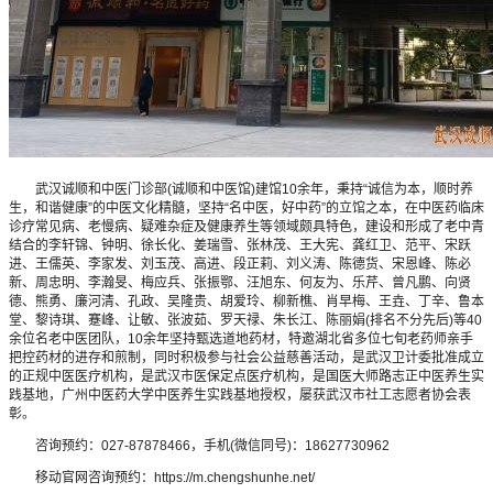
武汉诚顺和中医门诊部(诚顺和中医馆)建馆10余年，秉持“诚信为本，顺时养
生，和谐健康”的中医文化精髓，坚持“名中医，好中药”的立馆之本，在中医药临床
诊疗常见病、老慢病、疑难杂症及健康养生等领域颇具特色，建设和形成了老中青
结合的李轩锦、钟明、徐长化、姜瑞雪、张林茂、王大宪、龚红卫、范平、宋跃
进、王儒英、李家发、刘玉茂、高进、段正莉、刘义涛、陈德货、宋恩峰、陈必
新、周忠明、李瀚旻、梅应兵、张振鄂、汪旭东、何友为、乐芹、曾凡鹏、向贤
德、熊勇、廉河清、孔政、吴隆贵、胡爱玲、柳新樵、肖早梅、王垚、丁辛、鲁本
堂、黎诗琪、蹇峰、让敏、张波茹、罗天禄、朱长江、陈丽娟(排名不分先后)等40
余位名老中医团队，10余年坚持甄选道地药材，特邀湖北省多位七旬老药师亲手
把控药材的进存和煎制，同时积极参与社会公益慈善活动，是武汉卫计委批准成立
的正规中医医疗机构，是武汉市医保定点医疗机构，是国医大师路志正中医养生实
践基地，广州中医药大学中医养生实践基地授权，屡获武汉市社工志愿者协会表
彰。
咨询预约：027-87878466，手机(微信同号)：18627730962
移动官网咨询预约：https://m.chengshunhe.net/