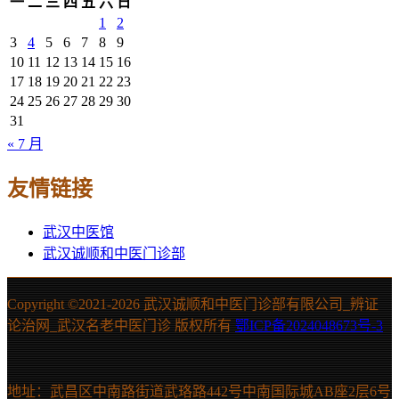
一
二
三
四
五
六
日
1
2
3
4
5
6
7
8
9
10
11
12
13
14
15
16
17
18
19
20
21
22
23
24
25
26
27
28
29
30
31
« 7 月
友情链接
武汉中医馆
武汉诚顺和中医门诊部
Copyright ©2021-
2026 武汉诚顺和中医门诊部有限公司_辨证
论治网_武汉名老中医门诊 版权所有
鄂ICP备2024048673号-3
地址：武昌区中南路街道武珞路442号中南国际城AB座2层6号