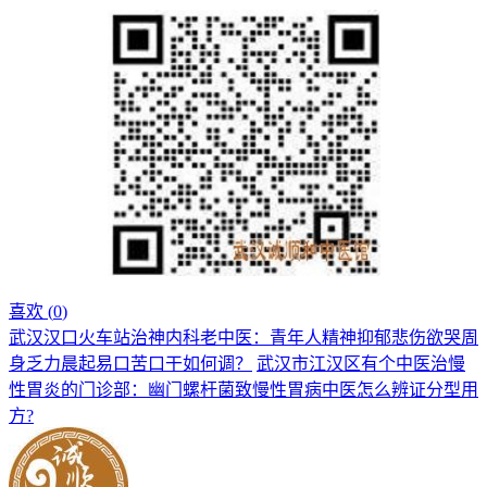
喜欢 (
0
)
武汉汉口火车站治神内科老中医：青年人精神抑郁悲伤欲哭周
身乏力晨起易口苦口干如何调？
武汉市江汉区有个中医治慢
性胃炎的门诊部：幽门螺杆菌致慢性胃病中医怎么辨证分型用
方?