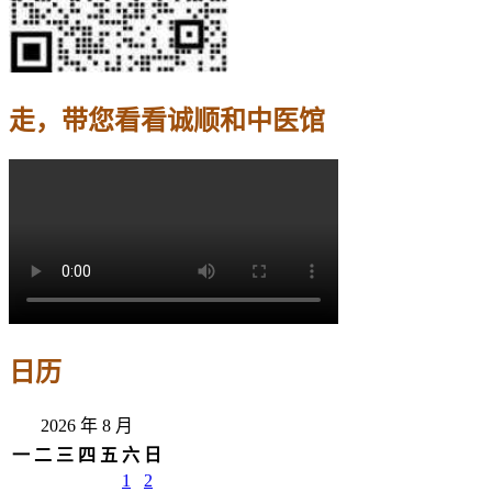
走，带您看看诚顺和中医馆
日历
2026 年 8 月
一
二
三
四
五
六
日
1
2