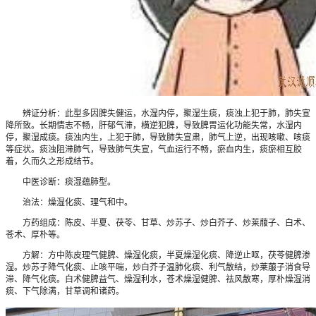
辨证分析：此型多因脾失健运，水湿内停，聚湿生痰，痰浊上犯于肺，肺失宣
降所致。长期情志不畅，肝郁气滞，横逆犯脾，导致脾胃运化功能失常，水湿内
停，聚湿成痰。痰浊内生，上犯于肺，导致肺失宣肃，肺气上逆，出现咳嗽、咳痰
等症状。痰浊阻滞肺气，导致肺气失宣，气血运行不畅，瘀血内生，痰瘀相互胶
着，久而久之形成结节。
中医诊断：痰湿蕴肺型。
治法：燥湿化痰、理气和中。
方药组成：陈皮、半夏、茯苓、甘草、炒苏子、炒白芥子、炒莱菔子、白术、
苍术、厚朴等。
方解：方中陈皮理气健脾、燥湿化痰，半夏燥湿化痰、降逆止呕，茯苓健脾渗
湿。炒苏子降气化痰、止咳平喘，炒白芥子温肺化痰、利气散结，炒莱菔子消食导
滞、降气化痰。白术健脾益气、燥湿利水，苍术燥湿健脾、祛风散寒，厚朴燥湿消
痰、下气除满，甘草调和诸药。