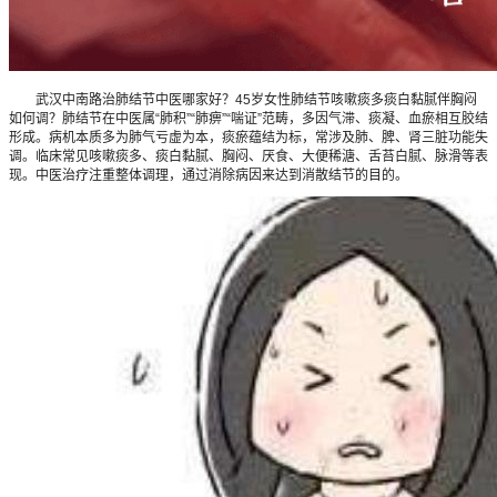
武汉中南路治肺结节中医哪家好？45岁女性肺结节咳嗽痰多痰白黏腻伴胸闷
如何调？肺结节在中医属“肺积”“肺痹”“喘证”范畴，多因气滞、痰凝、血瘀相互胶结
形成。病机本质多为肺气亏虚为本，痰瘀蕴结为标，常涉及肺、脾、肾三脏功能失
调。临床常见咳嗽痰多、痰白黏腻、胸闷、厌食、大便稀溏、舌苔白腻、脉滑等表
现。中医治疗注重整体调理，通过消除病因来达到消散结节的目的。