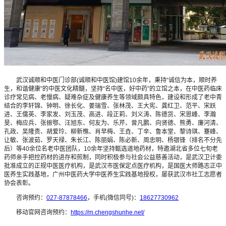
武汉诚顺和中医门诊部(诚顺和中医馆)建馆10余年，秉持“诚信为本，顺时养
生，和谐健康”的中医文化精髓，坚持“名中医，好中药”的立馆之本，在中医药临床
诊疗常见病、老慢病、疑难杂症及健康养生等领域颇具特色，建设和形成了老中青
结合的李轩锦、钟明、徐长化、姜瑞雪、张林茂、王大宪、龚红卫、范平、宋跃
进、王儒英、李家发、刘玉茂、高进、段正莉、刘义涛、陈德货、宋恩峰、李瀚
旻、梅应兵、张振鄂、汪旭东、何友为、乐芹、曾凡鹏、向贤德、熊勇、廉河清、
孔政、吴隆贵、胡爱玲、柳新樵、肖早梅、王垚、丁辛、鲁本堂、黎诗琪、蹇峰、
让敏、张波茹、罗天禄、朱长江、陈丽娟、陈必新、周忠明、杨银锋（排名不分先
后）等40余位名老中医团队，10余年坚持甄选道地药材，特邀湖北省多位七旬老
药师亲手把控药材的进存和煎制，同时积极参与社会公益慈善活动，是武汉卫计委
批准成立的正规中医医疗机构，是武汉市医保定点医疗机构，是国医大师路志正中
医养生实践基地，广州中医药大学中医养生实践基地授权，屡获武汉市社工志愿者
协会表彰。
咨询预约：
027-87878466
，手机(微信同号)：
18627730962
移动官网咨询预约：
https://m.chengshunhe.net/