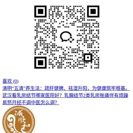
喜欢 (
0
)
清明“五清”养生法：疏肝健脾、祛湿升阳，为健康筑牢根基。
武汉看乳房结节哪家医院好？乳腺结节2类乳房胀痛伴有烦躁
易怒月经不调中医怎么调？