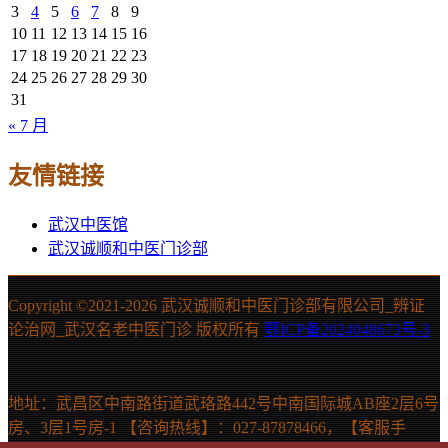
3
4
5
6
7
8
9
10
11
12
13
14
15
16
17
18
19
20
21
22
23
24
25
26
27
28
29
30
31
« 7 月
友情链接
武汉中医馆
武汉诚顺和中医门诊部
Copyright ©2021-
2026 武汉诚顺和中医门诊部有限公司_辨证
论治网_武汉名老中医门诊 版权所有
鄂ICP备2024048673号-3
地址：武昌区中南路街道武珞路442号中南国际城AB座2层6号
房、3层1号房-1 【咨询热线】：027-87878466，【客服手