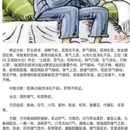
辨证分析：肝主疏泄，调畅气机，若情志不遂，肝气郁结，疏泄失常，就会横
逆犯胃，导致胃的受纳、腐熟功能失常，胃气上逆，从而引发消化不良。正如《素
问·五常政大论》所言：“土疏泄，苍气达，阳和布化，阴气乃随，生气淳化，万物
以荣”，强调肝的疏泄功能对脾胃运化的重要作用。肝气郁结，气机不畅，横逆犯
胃，故胃脘胀痛、痛连两胁;肝气郁结，胃气上逆，故嗳气频作、呃逆;肝气郁结，
情志不畅，故情绪抑郁或烦躁易怒;肝气郁结，津液输布失常，故口苦咽干、大便
不畅。
中医诊断：痞满(功能性消化不良)，肝胃不和证。
治法：疏肝理气、和胃降逆。
方药组成：柴胡、白芍、川芎、香附、陈皮、枳壳、旋覆花、代赭石、甘草
等。
方解：方中柴胡疏肝解郁，条达肝气，为君药。白芍养血柔肝，缓急止痛，与
柴胡配伍，一散一收，调和肝气。川芎活血行气，通络止痛，增强疏肝理气之效。
香附、陈皮、枳壳理气宽中，和胃降逆，缓解脘腹胀满、嗳气等症状。甘草调和诸