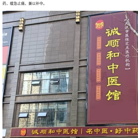
药，缓急止痛，兼以补中。