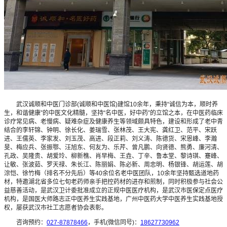
武汉诚顺和中医门诊部(诚顺和中医馆)建馆10余年，秉持“诚信为本，顺时养
生，和谐健康”的中医文化精髓，坚持“名中医，好中药”的立馆之本，在中医药临床
诊疗常见病、老慢病、疑难杂症及健康养生等领域颇具特色，建设和形成了老中青
结合的李轩锦、钟明、徐长化、姜瑞雪、张林茂、王大宪、龚红卫、范平、宋跃
进、王儒英、李家发、刘玉茂、高进、段正莉、刘义涛、陈德货、宋恩峰、李瀚
旻、梅应兵、张振鄂、汪旭东、何友为、乐芹、曾凡鹏、向贤德、熊勇、廉河清、
孔政、吴隆贵、胡爱玲、柳新樵、肖早梅、王垚、丁辛、鲁本堂、黎诗琪、蹇峰、
让敏、张波茹、罗天禄、朱长江、陈丽娟、陈必新、周忠明、杨银锋、胡运莲、胡
淙恺、徐竹梅（排名不分先后）等40余位名老中医团队，10余年坚持甄选道地药
材，特邀湖北省多位七旬老药师亲手把控药材的进存和煎制，同时积极参与社会公
益慈善活动，是武汉卫计委批准成立的正规中医医疗机构，是武汉市医保定点医疗
机构，是国医大师路志正中医养生实践基地，广州中医药大学中医养生实践基地授
权，屡获武汉市社工志愿者协会表彰。
咨询预约：
027-87878466
，手机(微信同号)：
18627730962