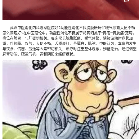
武汉中医消化内科哪家医院好?功能性消化不良脘腹胀痛伴嗳气频繁大便不畅
怎么调理好?在中医理论中，功能性消化不良属于将其归类于“胃痞”“胃脘痛”范畴，
病位在脾胃，与肝密切相关。临床常见脘腹胀痛、嗳气频繁、情绪波动时症状加
重，伴烦躁、叹气，大便不畅，舌质淡红、苔薄白，脉弦。中医认为，本病的发生
与饮食、情志、劳逸等因素密切相关，治疗时注重整体观念，辨证论治，通过调整
脾胃功能、疏通气机、调和阴阳来缓解症状。