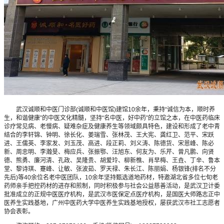
武汉诚顺和中医门诊部(诚顺和中医馆)建馆10余年，秉持“诚信为本，顺时养
生，和谐健康”的中医文化精髓，坚持“名中医，好中药”的立馆之本，在中医药临床
诊疗常见病、老慢病、疑难杂症及健康养生等领域颇具特色，建设和形成了老中青
结合的李轩锦、钟明、徐长化、姜瑞雪、张林茂、王大宪、龚红卫、范平、宋跃
进、王儒英、李家发、刘玉茂、高进、段正莉、刘义涛、陈德货、宋恩峰、陈必
新、周忠明、李瀚旻、梅应兵、张振鄂、汪旭东、何友为、乐芹、曾凡鹏、向贤
德、熊勇、廉河清、孔政、吴隆贵、胡爱玲、柳新樵、肖早梅、王垚、丁辛、鲁本
堂、黎诗琪、蹇峰、让敏、张波茹、罗天禄、朱长江、陈丽娟、杨银锋(排名不分
先后)等40余位名老中医团队，10余年坚持甄选道地药材，特邀湖北省多位七旬老
药师亲手把控药材的进存和煎制，同时积极参与社会公益慈善活动，是武汉卫计委
批准成立的正规中医医疗机构，是武汉市医保定点医疗机构，是国医大师路志正中
医养生实践基地，广州中医药大学中医养生实践基地授权，屡获武汉市社工志愿者
协会表彰。