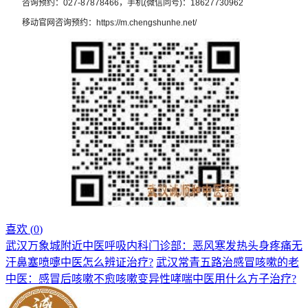
咨询预约：027-87878466，手机(微信同号)：18627730962
移动官网咨询预约：https://m.chengshunhe.net/
喜欢 (
0
)
武汉万象城附近中医呼吸内科门诊部：恶风寒发热头身疼痛无
汗鼻塞喷嚏中医怎么辨证治疗?
武汉常青五路治感冒咳嗽的老
中医：感冒后咳嗽不愈咳嗽变异性哮喘中医用什么方子治疗?