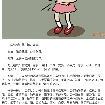
中医诊断：肺、脾、肾虚。
治法：滋肾健脾、益肺化痰。
处方：龙葵六君煎加减治疗。
方药组成：熟地黄、党参、当归、白术、龙葵、法半夏、陈皮、茯苓、炙甘
草。每天1剂，水煎取汁150mL，饭后2h服用。
方解：方中以寒润的熟地黄滋培肾水，辛润的当归补血活血，党参白术、茯
苓、炙甘草健脾益气，陈皮、法半夏燥湿化痰，龙葵止咳、祛痰、平喘以逐邪。诸
药配合，共奏滋肾健脾益肺化痰止咳平喘之功。
辨证分析：中医学认为，慢性阻塞性肺疾病属于中医学肺胀范畴，病机为肺
脾、肾虚，痰瘀阻肺，肺气壅滞，胸胀满，不能敛降。病位初在肺，渐及脾、肾，
后期可病及心、肝、脑等脏腑，每因复感外邪诱使病情发作或加剧，本病病性本虚
标实，虚实夹杂以肺、脾、肾虚为本，痰浊、血瘀、气滞为标。稳定期以本虚为