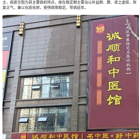
主，痰瘀交阻为其主要病机特点，故在稳定期主要治以补益肺、脾、肾之虚损，恢
复正气，兼以化痰祛邪，使得病情稳定，带病延年。