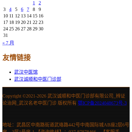
1
2
3
4
5
6
7
8
9
10
11
12
13
14
15
16
17
18
19
20
21
22
23
24
25
26
27
28
29
30
31
« 7 月
友情链接
武汉中医馆
武汉诚顺和中医门诊部
Copyright ©2021-
2026 武汉诚顺和中医门诊部有限公司_辨证
论治网_武汉名老中医门诊 版权所有
鄂ICP备2024048673号-3
地址：武昌区中南路街道武珞路442号中南国际城AB座2层6号
房、3层1号房-1 【咨询热线】：027-87878466，【客服手