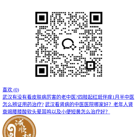
喜欢 (
0
)
武汉有没有看皮肤病厉害的老中医?四肢起红斑伴痒1月半中医
怎么辨证用药治疗?
武汉看肾病的中医医院哪家好？老年人肾
衰竭腰膝酸软头晕耳鸣以及小便短黄怎么治疗好？