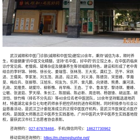
武汉诚顺和中医门诊部(诚顺和中医馆)建馆10余年，秉持“诚信为本，顺时养
生，和谐健康”的中医文化精髓，坚持“名中医，好中药”的立馆之本，在中医药临床
诊疗常见病、老慢病、疑难杂症及健康养生等领域颇具特色，建设和形成了老中青
结合的李轩锦、钟明、徐长化、姜瑞雪、张林茂、王大宪、龚红卫、范平、宋跃
进、王儒英、李家发、刘玉茂、高进、段正莉、刘义涛、陈德货、宋恩峰、李瀚
旻、梅应兵、张振鄂、汪旭东、何友为、乐芹、曾凡鹏、向贤德、熊勇、廉河清、
孔政、吴隆贵、胡爱玲、柳新樵、肖早梅、王垚、丁辛、鲁本堂、黎诗琪、蹇峰、
让敏、张波茹、罗天禄、朱长江、陈丽娟、陈必新、周忠明、杨银锋、胡运莲、胡
淙恺、徐竹梅（排名不分先后）等40余位名老中医团队，10余年坚持甄选道地药
材，特邀湖北省多位七旬老药师亲手把控药材的进存和煎制，同时积极参与社会公
益慈善活动，是武汉卫计委批准成立的正规中医医疗机构，是武汉市医保定点医疗
机构，是国医大师路志正中医养生实践基地，广州中医药大学中医养生实践基地授
权，屡获武汉市社工志愿者协会表彰。
咨询预约：
027-87878466
，手机(微信同号)：
18627730962
移动官网咨询预约：
https://m.chengshunhe.net/