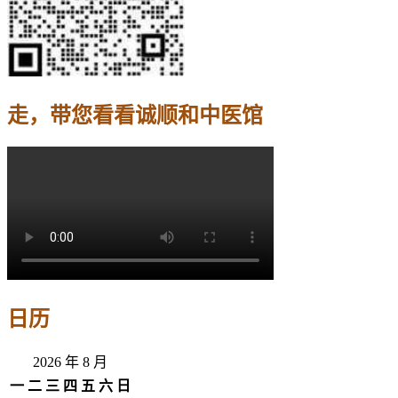
走，带您看看诚顺和中医馆
日历
2026 年 8 月
一
二
三
四
五
六
日