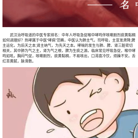
武汉治呼吸道的中医专家排名：中年人呼吸急促喉中哮鸣伴咳嗽剧烈痰黄黏稠
如何调理好？热哮属于中医“哮病”范畴，中医认为肺主气，司呼吸，主宣发肃降;脾
主运化，为后天之本;肾主纳气，为先天之本。哮喘的发生与肺、脾、肾三脏密切
相关，其中肺为气之主，肾为气之根，脾为生痰之源。临床常见呼吸急促，喉中哮
鸣如吼，胸闷气促，咳嗽剧烈，痰黄黏稠，不易咳出，口渴喜冷饮，烦躁不安。舌
红苔黄腻，脉滑数。