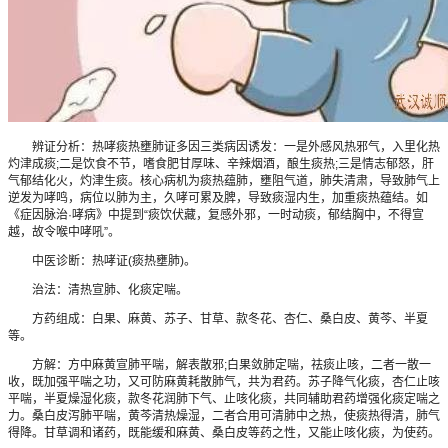
辨证分析：热哮痰热壅肺证多因三类病因诱发：一是外感风热邪气，入里化热
灼津成痰;二是饮食不节，嗜食肥甘厚味、辛辣烟酒，酿生痰热;三是情志郁怒，肝
气郁结化火，灼津生痰。核心病机为痰热蕴肺，壅阻气道，肺失清肃，导致肺气上
逆发为哮鸣，病位以肺为主，久哮可累及脾，导致痰湿内生，加重痰热蕴结。如
《症因脉治·哮病》中提到“痰饮伏藏，复感外邪，一时动痰，郁结胸中，不得宣
越，故令喉中哮吼”。
中医诊断：热哮证(痰热壅肺)。
治法：清热宣肺、化痰定喘。
方药组成：白果、麻黄、苏子、甘草、款冬花、杏仁、桑白皮、黄芩、半夏
等。
方解：方中麻黄宣肺平喘，解表散邪;白果敛肺定喘，祛痰止咳，二者一散一
收，既加强平喘之功，又可防麻黄耗散肺气，共为君药。苏子降气化痰，杏仁止咳
平喘，半夏燥湿化痰，款冬花润肺下气、止咳化痰，共同辅助君药增强化痰定喘之
力。桑白皮泻肺平喘，黄芩清热燥湿，二者合用可清肺中之热，使痰热得清，肺气
得降。甘草调和诸药，既能缓和麻黄、桑白皮等药之性，又能止咳化痰，为使药。