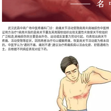
武汉武昌中商广场中医疼痛科门诊：肩痛关节活动受限肩周炎肩袖损伤中医辨
证用方治疗?肩周炎指的是肩关节囊及其周围软组织出现无菌性炎致使关节软组织
广泛粘连;肩袖损伤则主要是由外伤、运动或反复重力劳动引起，均表现出肩关节
疼痛、活动受限等症状，因而两者治疗均以缓解疼痛，恢复肩关节活动度为根本目
的。中医学认为“通则不痛、痛则不通”,建议治疗疼痛疾病以活血化瘀、舒筋通络为
主，且根据不同病症表现对症下药。