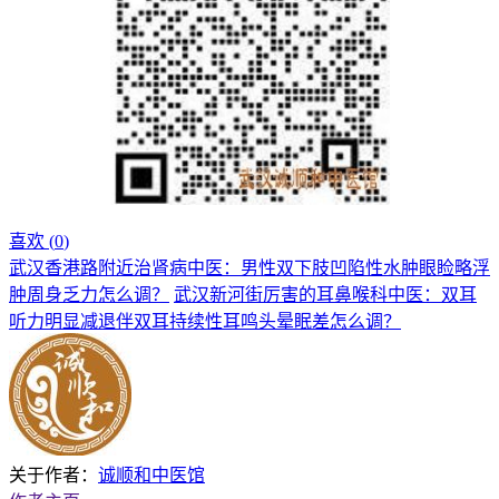
喜欢 (
0
)
武汉香港路附近治肾病中医：男性双下肢凹陷性水肿眼睑略浮
肿周身乏力怎么调？
武汉新河街厉害的耳鼻喉科中医：双耳
听力明显减退伴双耳持续性耳鸣头晕眠差怎么调？
关于作者：
诚顺和中医馆