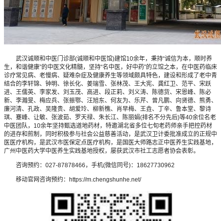
武汉诚顺和中医门诊部(诚顺和中医馆)建馆10余年，秉持“诚信为本，顺时养
生，和谐健康”的中医文化精髓，坚持“名中医，好中药”的立馆之本，在中医药临床
诊疗常见病、老慢病、疑难杂症及健康养生等领域颇具特色，建设和形成了老中青
结合的李轩锦、钟明、徐长化、姜瑞雪、张林茂、王大宪、龚红卫、范平、宋跃
进、王儒英、李家发、刘玉茂、高进、段正莉、刘义涛、陈德货、宋恩峰、陈必
新、李瀚旻、梅应兵、张振鄂、汪旭东、何友为、乐芹、曾凡鹏、向贤德、熊勇、
廉河清、孔政、吴隆贵、胡爱玲、柳新樵、肖早梅、王垚、丁辛、鲁本堂、黎诗
琪、蹇峰、让敏、张波茹、罗天禄、朱长江、陈丽娟(排名不分先后)等40余位名老
中医团队，10余年坚持甄选道地药材，特邀湖北省多位七旬老药师亲手把控药材
的进存和煎制，同时积极参与社会公益慈善活动，是武汉卫计委批准成立的正规中
医医疗机构，是武汉市医保定点医疗机构，是国医大师路志正中医养生实践基地，
广州中医药大学中医养生实践基地授权，屡获武汉市社工志愿者协会表彰。
咨询预约：027-87878466，手机(微信同号)：18627730962
移动官网咨询预约：https://m.chengshunhe.net/