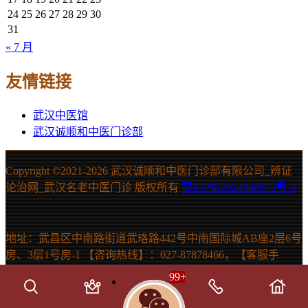
24
25
26
27
28
29
30
31
« 7 月
友情链接
武汉中医馆
武汉诚顺和中医门诊部
Copyright ©2021-
2026 武汉诚顺和中医门诊部有限公司_辨证
论治网_武汉名老中医门诊 版权所有
鄂ICP备2024048673号-3
地址：武昌区中南路街道武珞路442号中南国际城AB座2层6号
房、3层1号房-1 【咨询热线】：027-87878466，【客服手
机】：15607131150 声明：本站信息仅供参考，不能作为诊断
99
+
及医疗依据。如有需要，请在医生指导下使用。