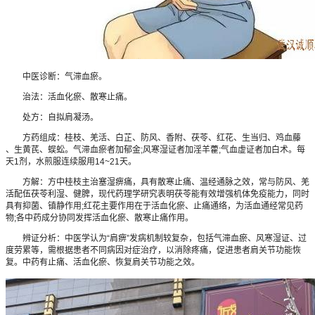
中医诊断：气滞血瘀。
治法：活血化瘀、散寒止痛。
处方：自拟肩凝汤。
方药组成：桂枝、羌活、白芷、防风、香附、茯苓、红花、生当归、鸡血藤
、生黄芪、蜈蚣。气滞血瘀者加郁金;风寒湿证者加淫羊藿;气血虚证者加白术。每
天1剂，水煎服连续服用14~21天。
方解：方中桂枝主治塞湿痹痛，具有散寒止痛、温经通脉之效，常与防风、羌
活配伍茯苓利湿、健脾，现代药理学研究表明茯苓能有效增强机体免疫能力，同时
具有抑菌、镇静作用;红花主要作用在于活血化瘀、止痛通络，为活血通经常见药
物;各中药成分协同发挥活血化瘀、散寒止痛作用。
辨证分析：中医学认为“肩痹”发病机制较复杂，包括气滞血瘀、风寒湿证、过
度劳累等，需根据患者不同病因对症治疗，以消除疼痛，促进患者肩关节功能恢
复。中药有止痛、活血化瘀、恢复肩关节功能之效。